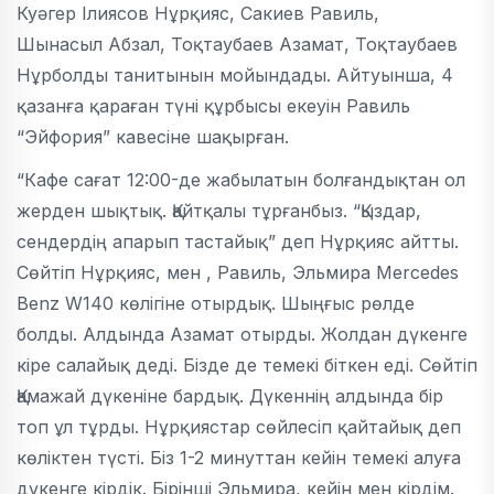
Куәгер Ілиясов Нұрқияс, Сакиев Равиль,
Шынасыл Абзал, Тоқтаубаев Азамат, Тоқтаубаев
Нұрболды танитынын мойындады. Айтуынша, 4
қазанға қараған түні құрбысы екеуін Равиль
“Эйфория” кавесіне шақырған.
“Кафе сағат 12:00-де жабылатын болғандықтан ол
жерден шықтық. Қайтқалы тұрғанбыз. “Қыздар,
сендердің апарып тастайық” деп Нұрқияс айтты.
Сөйтіп Нұрқияс, мен , Равиль, Эльмира Mercedes
Benz W140 көлігіне отырдық. Шыңғыс рөлде
болды. Алдында Азамат отырды. Жолдан дүкенге
кіре салайық деді. Бізде де темекі біткен еді. Сөйтіп
Қамажай дүкеніне бардық. Дүкеннің алдында бір
топ ұл тұрды. Нұрқиястар сөйлесіп қайтайық деп
көліктен түсті. Біз 1-2 минуттан кейін темекі алуға
дүкенге кірдік. Бірінші Эльмира, кейін мен кірдім.