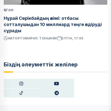
ҚОҒАМ
Нұрай Серікбайдың өлімі: отбасы
сотталушыдан 10 миллиард теңге өндіруді
сұрады
АВТОР
ТОМИРИС ТОНЫКӨК
БҮГІН, 17:05
Біздің әлеуметтік желілер