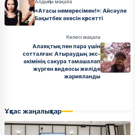
Алдыңғы мақала
«Атасы немересімен!»: Айсәуле
Бақытбек әкесін көрсетті
Келесі мақала
Алаяқтық пен пара үшін
сотталған: Атыраудың экс-
әкімінің сакура тамашалап
жүрген видеосы желіде
жарияланды
Ұқсас жаңалықтар