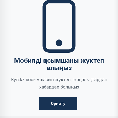
Мобилді қосымшаны жүктеп
алыңыз
Kyn.kz қосымшасын жүктеп, жаңалықтардан
хабардар болыңыз
Орнату