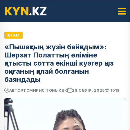
ҚОҒАМ
«Пышақтың жүзін байқадым»:
Шерзат Полаттың өліміне
қатысты сотта екінші куәгер қыз
оқиғаның қалай болғанын
баяндады
АВТОР
ТОМИРИС ТОНЫКӨК
28 СӘУІР, 2025
1018