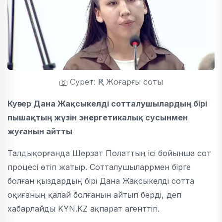
Сурет: ҚР Жоғарғы соты
Куәгер Дана Жақсыкелді сотталушылардың бірі
пышақтың жүзін энергетикалық сусынмен
жуғанын айтты
Талдықорғанда Шерзат Полаттың ісі бойынша сот
процесі өтіп жатыр. Сотталушыларрмен бірге
болған қыздардың бірі Дана
Жақсыкелді
сотта
оқиғаның қалай болғанын айтып берді, деп
хабарлайды KYN.KZ ақпарат агенттігі.