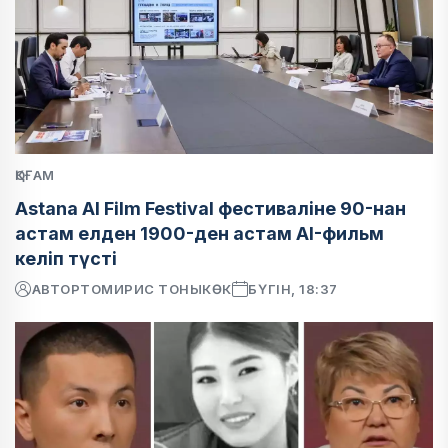
ҚОҒАМ
Astana AI Film Festival фестиваліне 90-нан
астам елден 1900-ден астам AI-фильм
келіп түсті
АВТОР
ТОМИРИС ТОНЫКӨК
БҮГІН, 18:37