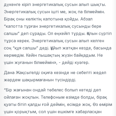
дүкенге кіріп энергетикалық сусын алып шықты.
Энергетикалық сусын ішті ме, жоқ па білмеймін.
Бірақ оны көліктің капотына қойды. Абзал
“капотта тұрған энергетикалық сусынды бере
салшы” деп сұрады. Ол еңкейіп тұрды. Қолын сүртіп
тұрса керек. Энергетикалық сусын алып келген
соң “құя салшы” деді. Құйып жатқан кезде, басында
көрмедім. Кейін пышақтың жүзін байқадым. Не
үшін жуғанын білмеймін», - дейді куәгер.
Дана Жақсыгелді оқиға кезінде не себепті жедел
жәрдем шақырмағанын түсіндірді.
“Бір жағынан ондай төбелес болып кетеді деп
ойлаған жоқпын. Телефоным өзімде болды, бірақ
қуаты бітіп қалды ғой деймін, есімде жоқ. Өз өмірім
үшін қорықтым, сол үшін ешкімге хабарласқан