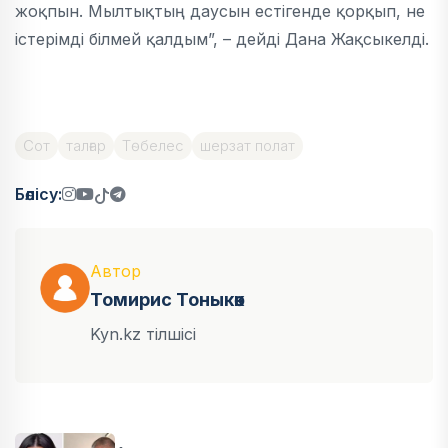
жоқпын. Мылтықтың даусын естігенде қорқып, не
істерімді білмей қалдым”, – дейді Дана Жақсыкелді.
Сот
талғар
Төбелес
шерзат полат
Бөлісу:
Автор
Томирис Тоныкөк
Kyn.kz тілшісі