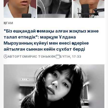
ҚОҒАМ
"Біз ешқандай өтемақы алған жоқпыз және
талап етпедік": марқұм Ұлдана
Мырзуанның күйеуі мен енесі өздеріне
айтылған сыннан кейін сұхбат берді
АВТОР
ТОМИРИС ТОНЫКӨК
БҮГІН, 17:33