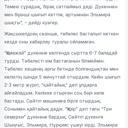
Темекі сұрадық, бірақ сатпаймыз деді. Дүкеннен
мен бірінші шығып кеттім, артымнан Эльмира
шықты”, – дейді куәгер.
Жақсыкелдінің сөзінше, төбелес басталып кеткен
кезде оны хабарлау туралы ойламаған.
“Қамажай” дүкеніне келгенде сыртта 6-7 баладай
тұрды. Төбелесті кім бастағанын білмеймін.
Төбелес көшенің арғы бетінде болғандықтан мен
көліктің ішінде 5 минуттай отырдым. Кейін шығып
2-3 метр жүріп, “қайтайық” деп ұлдарға
айғайладым. Көлікке отырған соң бәрі келе
бастады. Сөйтіп машинаға бірге отырдық.
Сонымен қайтайық дедік. “Қазір” деп тағы “Три
семерки” дүкеніне бардық. Сөйтіп дүкенге
Шыңғыс, Эльмира, Нұрқияс үшеуі кірді. Эльмира