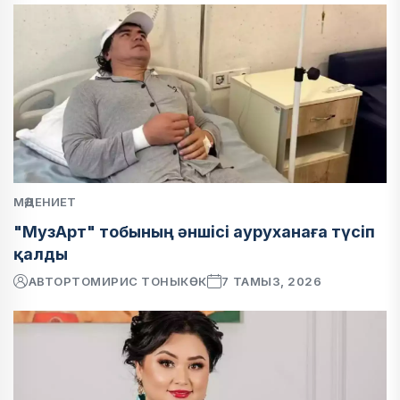
МӘДЕНИЕТ
"МузАрт" тобының әншісі ауруханаға түсіп
қалды
АВТОР
ТОМИРИС ТОНЫКӨК
7 ТАМЫЗ, 2026