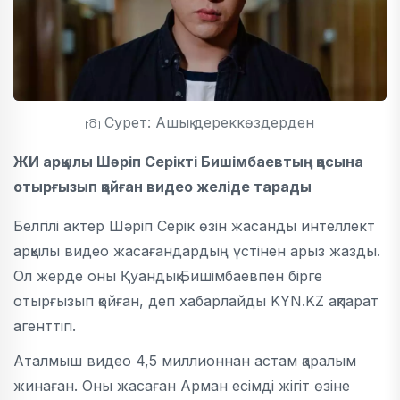
Сурет: Ашық дереккөздерден
ЖИ арқылы Шәріп Серікті Бишімбаевтың қасына
отырғызып қойған видео желіде тарады
Белгілі актер Шәріп Серік өзін жасанды интеллект
арқылы видео жасағандардың үстінен арыз жазды.
Ол жерде оны Қуандық Бишімбаевпен бірге
отырғызып қойған, деп хабарлайды KYN.KZ ақпарат
агенттігі.
Аталмыш видео 4,5 миллионнан астам қаралым
жинаған. Оны жасаған Арман есімді жігіт өзіне