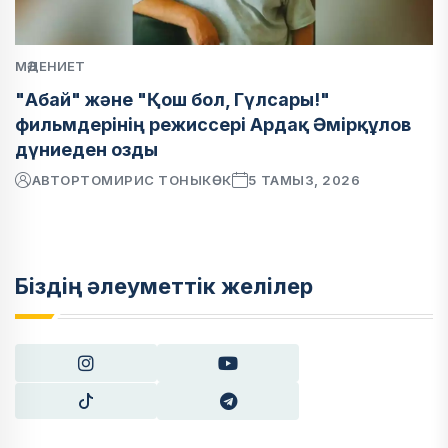
МӘДЕНИЕТ
"Абай" және "Қош бол, Гүлсары!"
фильмдерінің режиссері Ардақ Әмірқұлов
дүниеден озды
АВТОР
ТОМИРИС ТОНЫКӨК
5 ТАМЫЗ, 2026
Біздің әлеуметтік желілер