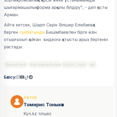
зорлық-зомбылыққа қарсы жеке ұстанымымды
шығармашылық форма арқылы білдіру", - деп қосты
Арман.
Айта кетсек, Шәріп Серік Әлішер Елікбаевқа
берген
сұхбатында
Бишімбаевпен бірге өзін
отырғызып қойған видеоға қатысты арыз бергенін
растады.
Бишімбаев
зорлық зомбылық
Шәріп Серік
жи
Бөлісу:
Автор
Томирис Тоныкөк
Kyn.kz тілшісі