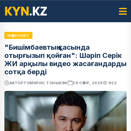
МӘДЕНИЕТ
"Бишімбаевтың қасында
отырғызып қойған": Шәріп Серік
ЖИ арқылы видео жасағандарды
сотқа берді
АВТОР
ТОМИРИС ТОНЫКӨК
29 СӘУІР, 2025
922