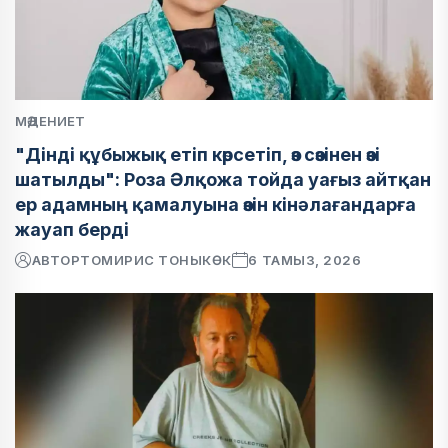
МӘДЕНИЕТ
"Дінді құбыжық етіп көрсетіп, өз сөзінен өзі
шатылды": Роза Әлқожа тойда уағыз айтқан
ер адамның қамалуына өзін кінәлағандарға
жауап берді
АВТОР
ТОМИРИС ТОНЫКӨК
6 ТАМЫЗ, 2026