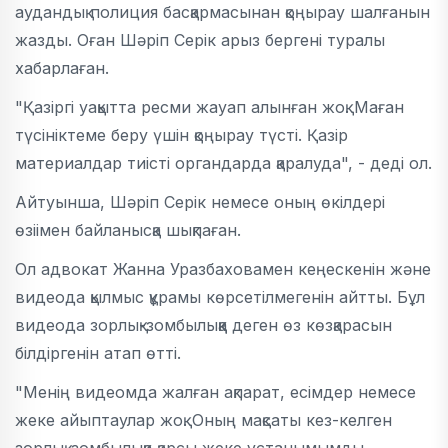
аудандық полиция басқармасынан қоңырау шалғанын
жазды. Оған Шәріп Серік арыз бергені туралы
хабарлаған.
"Қазіргі уақытта ресми жауап алынған жоқ. Маған
түсініктеме беру үшін қоңырау түсті. Қазір
материалдар тиісті органдарда қаралуда", - деді ол.
Айтуынша, Шәріп Серік немесе оның өкілдері
өзіімен байланысқа шықпаған.
Ол адвокат Жанна Уразбаховамен кеңескенін және
видеода қылмыс құрамы көрсетілмегенін айтты. Бұл
видеода зорлық-зомбылыққа деген өз көзқарасын
білдіргенін атап өтті.
"Менің видеомда жалған ақпарат, есімдер немесе
жеке айыптаулар жоқ. Оның мақсаты кез-келген