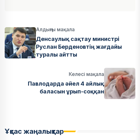
Алдыңғы мақала
Денсаулық сақтау министрі
Руслан Берденовтің жағдайы
туралы айтты
Келесі мақала
Павлодарда әйел 4 айлық
баласын ұрып-соққан
Ұқсас жаңалықтар