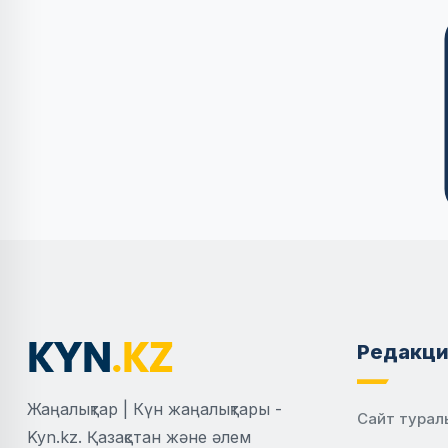
Редакци
Жаңалықтар | Күн жаңалықтары -
Сайт турал
Kyn.kz. Қазақстан және әлем