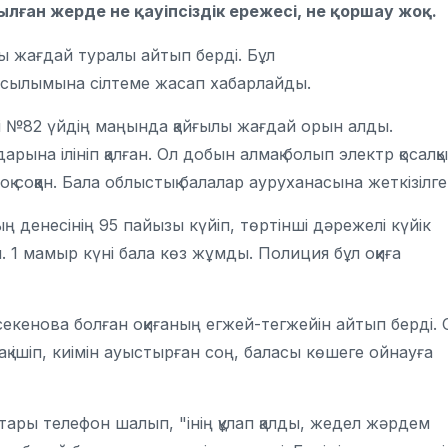
лған жерде не қауіпсіздік ережесі, не қоршау жоқ.
лы жағдай туралы айтып берді. Бұл
басылымына сілтеме жасап хабарлайды.
гі №82 үйдің маңында қайғылы жағдай орын алды.
ына ілініп қалған. Ол добын алмақ болып электр қосалқы
соққан. Бала облыстық балалар ауруханасына жеткізілге
ң денесінің 95 пайызы күйіп, төртінші дәрежелі күйік
. 1 мамыр күні бала көз жұмды. Полиция бұл оқиға
кенова болған оқиғаның егжей-тегжейін айтып берді. 
ақ ішіп, киімін ауыстырған соң, баласы көшеге ойнауға
стары телефон шалып, "інің құлап қалды, жедел жәрдем