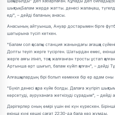
шақырылды" деп хабарлаған. Құлады деп ойладық, бір
шықтық. Балам жерде жатты. денесі жалаңаш, түгелдей 
еді", – дейді баланың анасы.
Анасының айтуынша, Ануар достарымен бірге футбо
шатырына түсіп кеткен.
"Балам сол қосалқы станция жанындағы ағашқа сүйені
Допты теуіп жерге түсірген. Шатырдан емес, екінші 
жерге аяғы ілініп, тоққа жалғанған тросты ұстап қалғ
Артынша өрт шығып, балам күйіп қалған", – дейді Т
Алғашқылардың бірі болып көмекке бір ер адам оны 
"Бүкіл денесі қара күйе болды. Далаға жүгіріп шық
көрсетуді, ауруханаға жеткізуді сұрадым", – дейді 
Дәрігерлер оның өмірі үшін екі күн күрескен. Бірінш
екінші күні кешкі сағат 22:30-да бала көз жұмды.