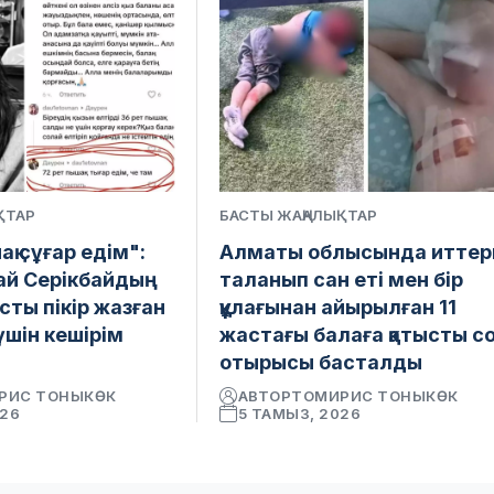
ҚТАР
БАСТЫ ЖАҢАЛЫҚТАР
ақ сұғар едім":
Алматы облысында иттер
ай Серікбайдың
таланып сан еті мен бір
ысты пікір жазған
құлағынан айырылған 11
 үшін кешірім
жастағы балаға қатысты с
отырысы басталды
РИС ТОНЫКӨК
АВТОР
ТОМИРИС ТОНЫКӨК
026
5 ТАМЫЗ, 2026