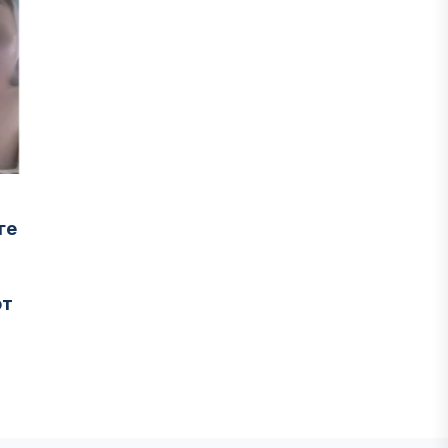
ге
от