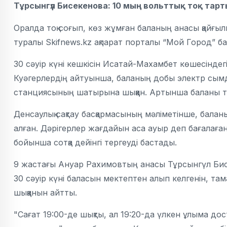
Тұрсынгүл Бисекенова: 10 мың вольттық тоқ тарты
Оралда тоқ соғып, көз жұмған баланың анасы қайғы
туралы Skifnews.kz ақпарат порталы “Мой Город” 
30 сәуір күні кешкісін Исатай-Махамбет көшесінде
Куәгерлердің айтуынша, баланың добы электр сымдар
станциясының шатырына шыққан. Артынша баланы тоқ 
Денсаулық сақтау басқармасының мәліметінше, баланы
алған. Дәрігерлер жағдайын аса ауыр деп бағалаған
бойынша сотқа дейінгі тергеуді бастады.
9 жастағы Ануар Рахимовтың анасы Тұрсынгүл Бисе
30 сәуір күні баласын мектептен алып келгенін, там
шыққанын айтты.
"Сағат 19:00-де шықты, ал 19:20-да үлкен ұлыма до