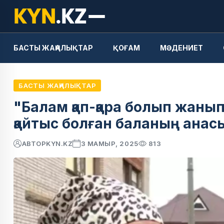
БАСТЫ ЖАҢАЛЫҚТАР
ҚОҒАМ
МӘДЕНИЕТ
БАСТЫ ЖАҢАЛЫҚТАР
"Балам қап-қара болып жанып
қайтыс болған баланың анас
АВТОР
KYN.KZ
3 МАМЫР, 2025
813