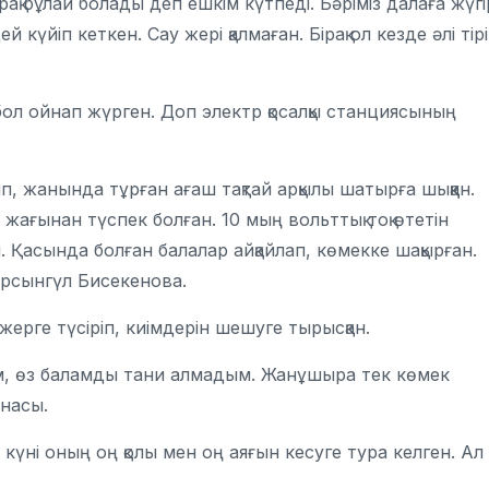
ақ бұлай болады деп ешкім күтпеді. Бәріміз далаға жүгі
күйіп кеткен. Сау жері қалмаған. Бірақ ол кезде әлі тірі
л ойнап жүрген. Доп электр қосалқы станциясының
п, жанында тұрған ағаш тақтай арқылы шатырға шыққан.
жағынан түспек болған. 10 мың вольттық тоқ өтетін
ан. Қасында болған балалар айқайлап, көмекке шақырған.
ұрсынгүл Бисекенова.
жерге түсіріп, киімдерін шешуге тырысқан.
тым, өз баламды тани алмадым. Жанұшыра тек көмек
анасы.
і күні оның оң қолы мен оң аяғын кесуге тура келген. Ал