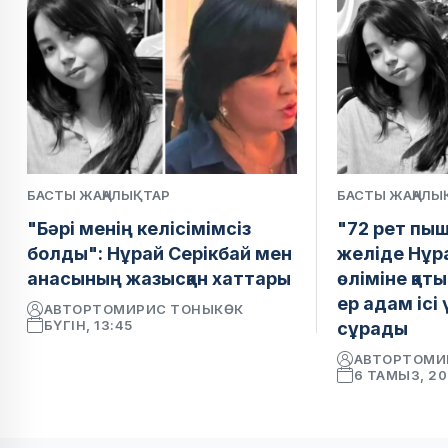
БАСТЫ ЖАҢАЛЫҚТАР
БАСТЫ ЖАҢАЛЫ
"Бәрі менің келісімімсіз
"72 рет пыш
болды": Нұрай Серікбай мен
желіде Нұр
анасының жазысқан хаттары
өліміне қат
ер адам ісі
АВТОР
ТОМИРИС ТОНЫКӨК
БҮГІН, 13:45
сұрады
АВТОР
ТОМИ
6 ТАМЫЗ, 2