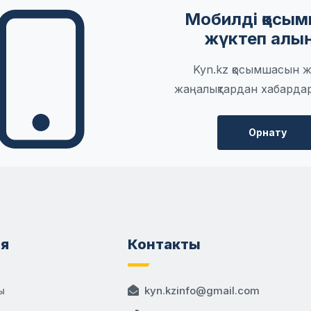
Мобилді қосы
жүктеп алы
Kyn.kz қосымшасын ж
жаңалықтардан хабарда
Орнату
я
Контакты
ы
kyn.kzinfo@gmail.com