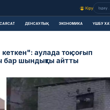
Кіру
САЯСАТ
ДЕНСАУЛЫҚ
ЭКОНОМИКА
ҮШБУ ХА
 кеткен": аулада тоқ соғып
ы бар шындықты айтты