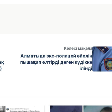
Келесі мақала
Алматыда экс-полицей әйелін
қ
пышақтап өлтірді деген күдікке
)
ілінді