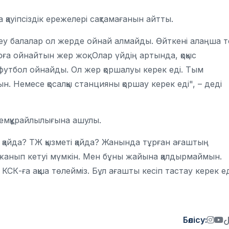
ауіпсіздік ережелері сақтамағанын айтты.
еу балалар ол жерде ойнай алмайды. Өйткені алаңша т
ға ойнайтын жер жоқ. Олар үйдің артында, қоқыс
 футбол ойнайды. Ол жер қоршалуы керек еді. Тым
. Немесе қосалқы станцияны қоршау керек еді", – деді
емқұрайлылығына ашулы.
 қайда? ТЖ қызметі қайда? Жанында тұрған ағаштың
үй жанып кетуі мүмкін. Мен бұны жайына қалдырмаймын.
, КСК-ға ақша төлейміз. Бұл ағашты кесіп тастау керек ед
Бөлісу: