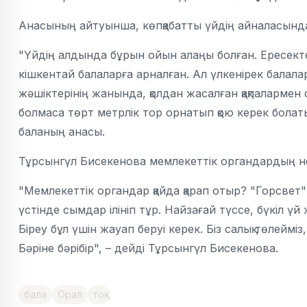
Анасының айтуынша, көпқабатты үйдің айналасында қ
"Үйдің алдында бұрын ойын алаңы болған. Ересект
кішкентай балаларға арналған. Ал үлкенірек балалар
жәшіктерінің жанында, қолдан жасалған қақпалармен
болмаса төрт метрлік тор орнатып қою керек болатын
баланың анасы.
Тұрсынгүл Бисекенова мемлекеттік органдардың н
"Мемлекеттік органдар қайда қарап отыр? "Горсвет"
үстінде сымдар ілініп тұр. Найзағай түссе, бүкіл 
Біреу бұл үшін жауап беруі керек. Біз салық төлейміз
Бәріне бәрібір", – дейді Тұрсынгүл Бисекенова.
бала
Орал
тоқ