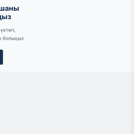
мшаны
ңыз
үктеп,
р болыңыз