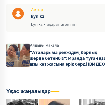
Автор
kyn.kz
kyn.kz - ақпарат агенттігі
Алдыңғы мақала
"Аталарыма ренжідім, барлық
жерде бөтенбіз": Иранда туған қаза
қызы көз жасына ерік берді (ВИДЕО
Ұқсас жаңалықтар