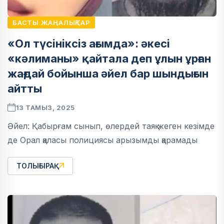
БАСТЫ ЖАҢАЛЫҚТАР
«Ол түсініксіз ағымда»: әкесі
«кәлиманы» қайтала деп ұлын ұрған
жағдай бойынша әйел бар шындығын
айтты
13 ТАМЫЗ, 2025
Әйел: Қабырғам сынып, өлердей таяқ жеген кезімде
де Орал қаласы полициясы арызымды қарамады
ТОЛЫҒЫРАҚ