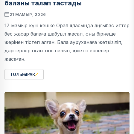
баланы талап тастады
21 МАМЫР, 2026
17 мамыр күні кешке Орал қаласында қаңғыбас иттер
бес жасар балаға шабуыл жасап, оны бірнеше
жерінен тістеп алған. Бала ауруханаға жеткізіліп,
дәрігерлер оған тігіс салып, қажетті екпелер
жасаған.
ТОЛЫҒЫРАҚ