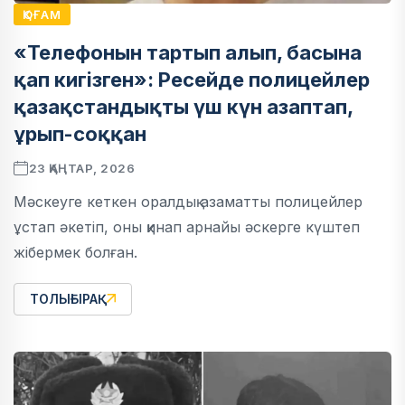
ҚОҒАМ
«Телефонын тартып алып, басына
қап кигізген»: Ресейде полицейлер
қазақстандықты үш күн азаптап,
ұрып-соққан
23 ҚАҢТАР, 2026
Мәскеуге кеткен оралдық азаматты полицейлер
ұстап әкетіп, оны қинап арнайы әскерге күштеп
жібермек болған.
ТОЛЫҒЫРАҚ