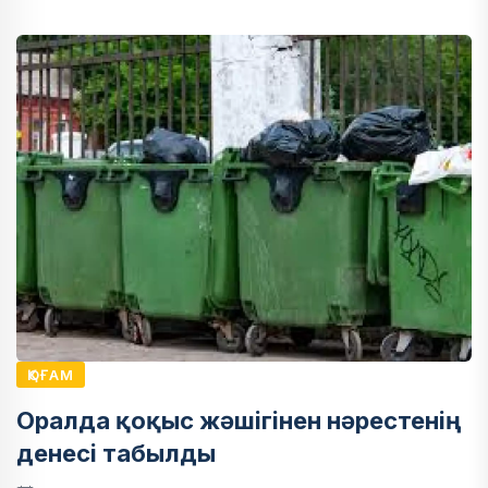
ҚОҒАМ
Оралда қоқыс жәшігінен нәрестенің
денесі табылды