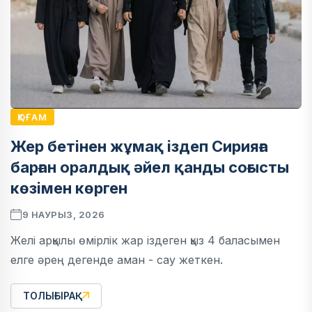
ҚОҒАМ
Жер бетінен жұмақ іздеп Сирияға
барған оралдық әйел қанды соғысты
көзімен көрген
9 НАУРЫЗ, 2026
Желі арқылы өмірлік жар іздеген қыз 4 баласымен
елге әрең дегенде аман - сау жеткен.
ТОЛЫҒЫРАҚ