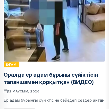
ҚОҒАМ
Оралда ер адам бұрынғы сүйіктісін
тапаншамен қорқытқан (ВИДЕО)
12 МАУСЫМ, 2026
Ер адам бұрынғы сүйіктісіне бейәдеп сөздер айтқан.