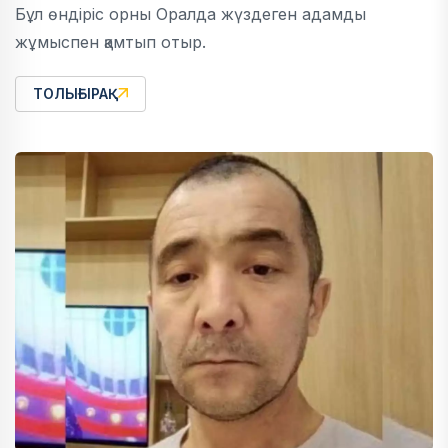
Бұл өндіріс орны Оралда жүздеген адамды
жұмыспен қамтып отыр.
ТОЛЫҒЫРАҚ