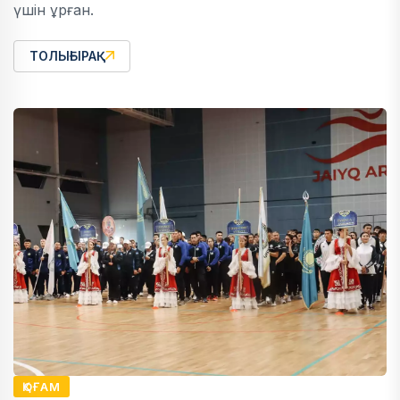
үшін ұрған.
ТОЛЫҒЫРАҚ
ҚОҒАМ