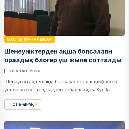
БАСТЫ ЖАҢАЛЫҚТАР
Шенеуніктерден ақша бопсалаған
оралдық блогер үш жылға сотталды
26 АҚПАН, 2026
Шенеуніктерден ақша бопсалаған оралдық блогер
үш жылға сотталды,-деп хабаралайды Kyn.kz.
ТОЛЫҒЫРАҚ