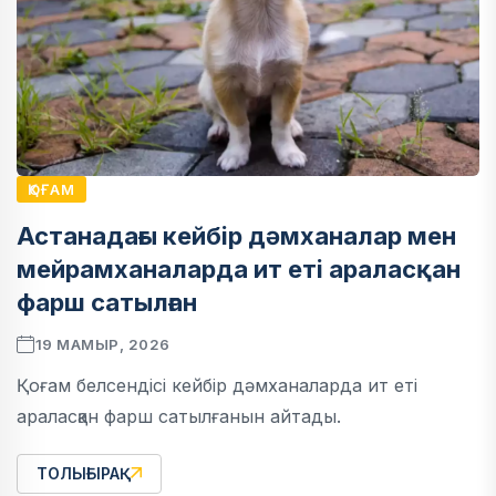
ҚОҒАМ
Астанадағы кейбір дәмханалар мен
мейрамханаларда ит еті араласқан
фарш сатылған
19 МАМЫР, 2026
Қоғам белсендісі кейбір дәмханаларда ит еті
араласқан фарш сатылғанын айтады.
ТОЛЫҒЫРАҚ