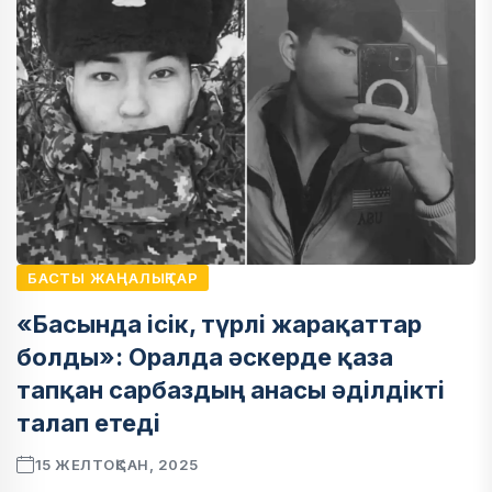
БАСТЫ ЖАҢАЛЫҚТАР
«Басында ісік, түрлі жарақаттар
болды»: Оралда әскерде қаза
тапқан сарбаздың анасы әділдікті
талап етеді
15 ЖЕЛТОҚСАН, 2025