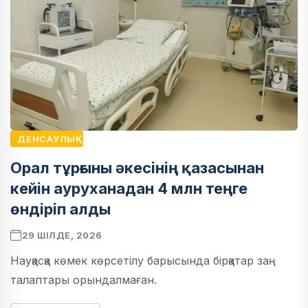
ДЕНСАУЛЫҚ
Орал тұрғыны әкесінің қазасынан
кейін ауруханадан 4 млн теңге
өндіріп алды
29 ШІЛДЕ, 2026
Науқасқа көмек көрсетілу барысында бірқатар заң
талаптары орындалмаған.