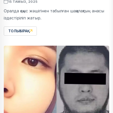
15 ТАМЫЗ, 2025
Оралда қоқыс жәшігінен табылған шақалақтың анасы
іздестіріліп жатыр.
ТОЛЫҒЫРАҚ