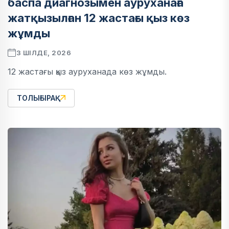
баспа диагнозымен ауруханаға
жатқызылған 12 жастағы қыз көз
жұмды
3 ШІЛДЕ, 2026
12 жастағы қыз ауруханада көз жұмды.
ТОЛЫҒЫРАҚ