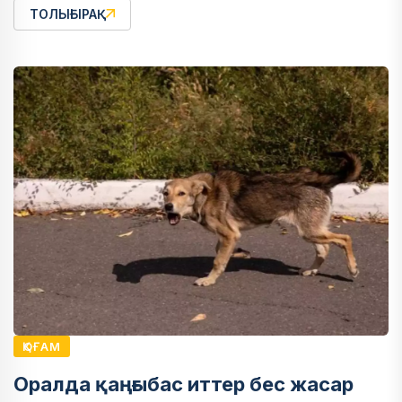
ТОЛЫҒЫРАҚ
ҚОҒАМ
Оралда қаңғыбас иттер бес жасар