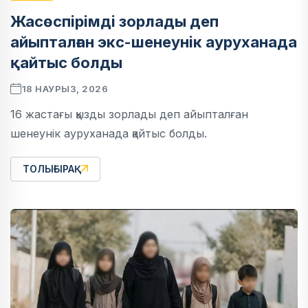
Жасөспірімді зорлады деп
айыпталған экс-шенеунік ауруханада
қайтыс болды
18 НАУРЫЗ, 2026
16 жастағы қызды зорлады деп айыпталған
шенеунік ауруханада қайтыс болды.
ТОЛЫҒЫРАҚ