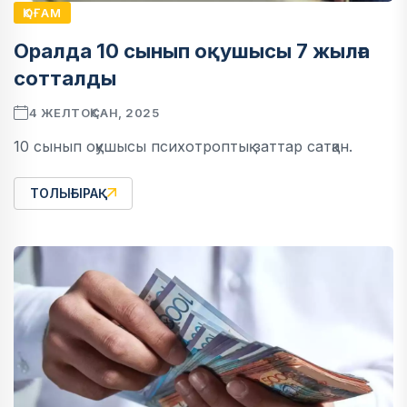
ҚОҒАМ
Оралда 10 сынып оқушысы 7 жылға
сотталды
4 ЖЕЛТОҚСАН, 2025
10 сынып оқушысы психотроптық заттар сатқан.
ТОЛЫҒЫРАҚ