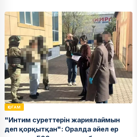
ҚОҒАМ
"Интим суреттерін жариялаймын
деп қорқытқан": Оралда әйел ер