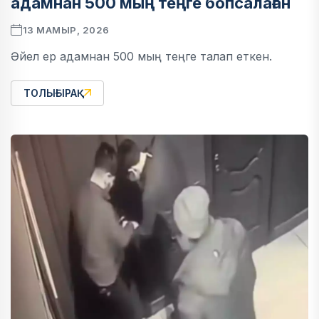
адамнан 500 мың теңге бопсалаған
13 МАМЫР, 2026
Әйел ер адамнан 500 мың теңге талап еткен.
ТОЛЫҒЫРАҚ