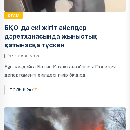
ҚОҒАМ
БҚО-да екі жігіт әйелдер
дәретханасында жыныстық
қатынасқа түскен
17 СӘУІР, 2026
Бұл жағдайға Батыс Қазақстан облысы Полиция
департаменті өкілдері пікір білдірді.
ТОЛЫҒЫРАҚ