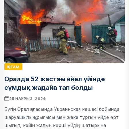
ҚОҒАМ
Оралда 52 жастағы әйел үйінде
сұмдық жағдайға тап болды
25 НАУРЫЗ, 2026
Бүгін Орал қаласында Украинская көшесі бойында
шаруашылық құрылысы мен жеке тұрғын үйде өрт
шығып, кейін жалын көрші үйдің шатырына