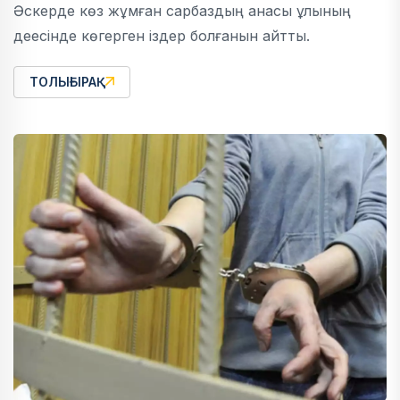
Әскерде көз жұмған сарбаздың анасы ұлының
деесінде көгерген іздер болғанын айтты.
ТОЛЫҒЫРАҚ