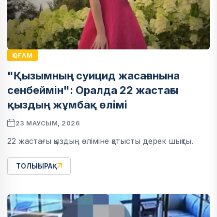
ҚОҒАМ
"Қызымның суицид жасағанына
сенбеймін": Оралда 22 жастағы
қыздың жұмбақ өлімі
23 МАУСЫМ, 2026
22 жастағы қыздың өліміне қатысты дерек шықты.
ТОЛЫҒЫРАҚ