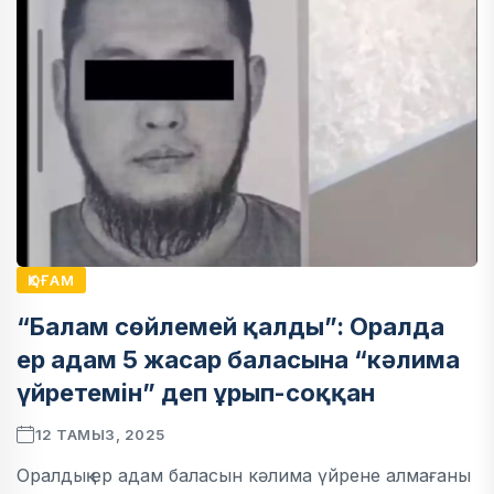
ҚОҒАМ
“Балам сөйлемей қалды”: Оралда
ер адам 5 жасар баласына “кәлима
үйретемін” деп ұрып-соққан
12 ТАМЫЗ, 2025
Оралдық ер адам баласын кәлима үйрене алмағаны