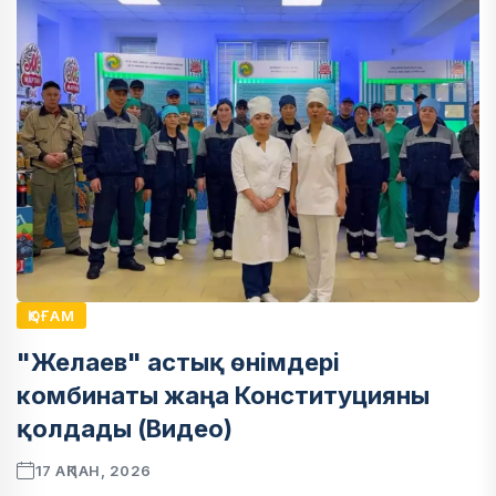
ҚОҒАМ
"Желаев" астық өнімдері
комбинаты жаңа Конституцияны
қолдады (Видео)
17 АҚПАН, 2026