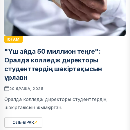
ҚОҒАМ
"Үш айда 50 миллион теңге":
Оралда колледж директоры
студенттердің шәкіртақысын
ұрлаған
20 ҚАРАША, 2025
Оралда колледж директоры студенттердің
шәкіртақысын жымқырған.
ТОЛЫҒЫРАҚ