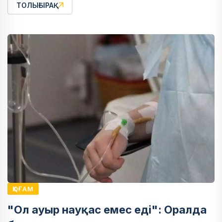
ТОЛЫҒЫРАҚ
ҚОҒАМ
"Ол ауыр науқас емес еді": Оралда