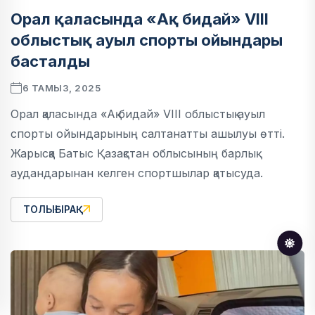
Орал қаласында «Ақ бидай» VIII
облыстық ауыл спорты ойындары
басталды
6 ТАМЫЗ, 2025
Орал қаласында «Ақ бидай» VIII облыстық ауыл
спорты ойындарының салтанатты ашылуы өтті.
Жарысқа Батыс Қазақстан облысының барлық
аудандарынан келген спортшылар қатысуда.
ТОЛЫҒЫРАҚ