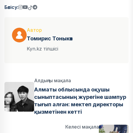
Бөлісу:
Автор
Томирис Тоныкөк
Kyn.kz тілшісі
Алдыңғы мақала
Алматы облысында оқушы
сыныптасының жүрегіне шампур
тығып алған: мектеп директоры
қызметінен кетті
Келесі мақала