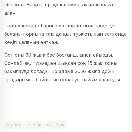
сілтеген. Екі қыз тірі қалғанымен, ауыр жарақат
алған.
Тергеу кезінде Гарнье өз кінәсін мойындап, ұл
баланың орнына тағы да қыз туылатынын естігенде
көңілі қалғанын айтқан.
Сот оны 30 жылға бас бостандығынан айырды.
Сондай-ақ, түрмеден шыққан соң 15 жыл бойы
бақылауда болады. Ер адамға 2056 жылға дейін
қыздарымен байланыс орнатуға тыйым салынды.
Жүктілік
ер бала
қыз бала