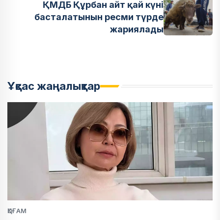
ҚМДБ Құрбан айт қай күні
басталатынын ресми түрде
жариялады
Ұқсас жаңалықтар
ҚОҒАМ