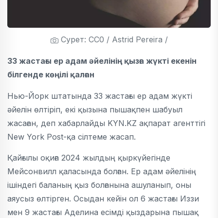
Сурет: CC0 / Astrid Pereira /
33 жастағы ер адам әйелінің қызға жүкті екенін
білгенде көңілі қалған
Нью-Йорк штатында 33 жастағы ер адам жүкті
әйелін өлтіріп, екі қызына пышақпен шабуыл
жасаған, деп хабарлайды KYN.KZ ақпарат агенттігі
New York Post-қа сілтеме жасап.
Қайғылы оқиға 2024 жылдың қыркүйегінде
Мейсонвилл қаласында болған. Ер адам әйелінің
ішіндегі баланың қыз болғанына ашуланып, оны
аяусыз өлтірген. Осыдан кейін ол 6 жастағы Иззи
мен 9 жастағы Аделина есімді қыздарына пышақ