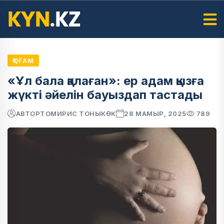
ҚОҒАМ
«Ұл бала қалаған»: ер адам қызға
жүкті әйелін бауыздап тастады
АВТОР
ТОМИРИС ТОНЫКӨК
28 МАМЫР, 2025
789