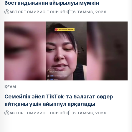
бостандығынан айырылуы мүмкін
АВТОР
ТОМИРИС ТОНЫКӨК
6 ТАМЫЗ, 2026
ҚОҒАМ
Семейлік әйел TikTok-та балағат сөздер
айтқаны үшін айыппұл арқалады
АВТОР
ТОМИРИС ТОНЫКӨК
6 ТАМЫЗ, 2026