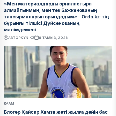
«Мен материалдарды орналастыра
алмайтынмын, мен тек Бажкенованың
тапсырмаларын орындадым» – Orda.kz-тің
бұрынғы тілшісі Дүйсенованың
мәлімдемесі
АВТОР
KYN.KZ
6 ТАМЫЗ, 2026
ҚОҒАМ
Блогер Қайсар Хамза жеті жылға дейін бас