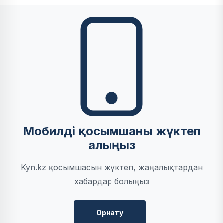
Мобилді қосымшаны жүктеп
алыңыз
Kyn.kz қосымшасын жүктеп, жаңалықтардан
хабардар болыңыз
Орнату