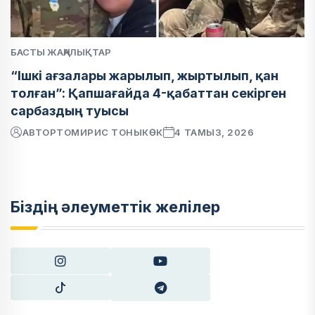
БАСТЫ ЖАҢАЛЫҚТАР
“Ішкі ағзалары жарылып, жыртылып, қан
толған”: Қапшағайда 4-қабаттан секірген
сарбаздың туысы
АВТОР
ТОМИРИС ТОНЫКӨК
4 ТАМЫЗ, 2026
Біздің әлеуметтік желілер