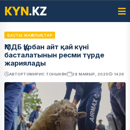
БАСТЫ ЖАҢАЛЫҚТАР
ҚМДБ Құрбан айт қай күні
басталатынын ресми түрде
жариялады
АВТОР
ТОМИРИС ТОНЫКӨК
28 МАМЫР, 2025
1426