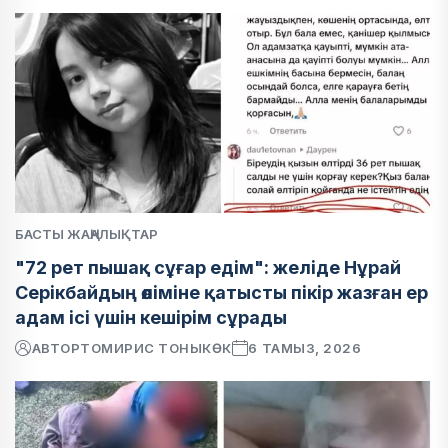
БАСТЫ ЖАҢАЛЫҚТАР
"72 рет пышақ сұғар едім": желіде Нұрай
Серікбайдың өліміне қатысты пікір жазған ер
адам ісі үшін кешірім сұрады
АВТОР
ТОМИРИС ТОНЫКӨК
6 ТАМЫЗ, 2026