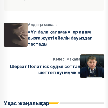
Алдыңғы мақала
«Ұл бала қалаған»: ер адам
қызға жүкті әйелін бауыздап
тастады
Келесі мақала
Шерзат Полат ісі: судья соттан
шеттетілуі мүмкін
Ұқсас жаңалықтар