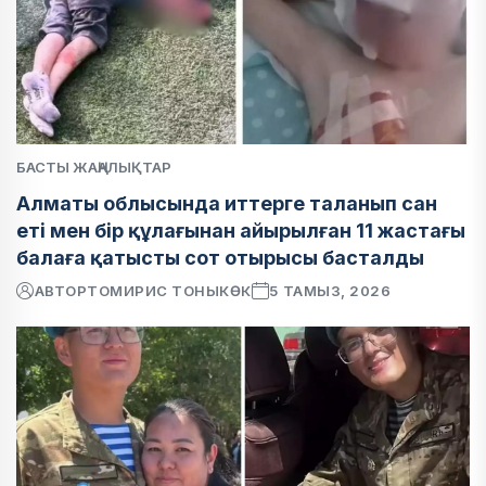
БАСТЫ ЖАҢАЛЫҚТАР
Алматы облысында иттерге таланып сан
еті мен бір құлағынан айырылған 11 жастағы
балаға қатысты сот отырысы басталды
АВТОР
ТОМИРИС ТОНЫКӨК
5 ТАМЫЗ, 2026