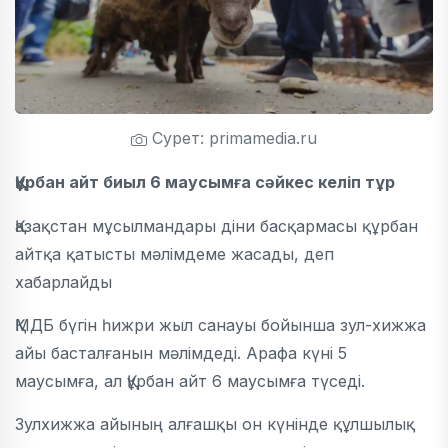
Сурет: primamedia.ru
Құрбан айт биыл 6 маусымға сәйкес келіп тұр
Қазақстан мұсылмандары діни басқармасы құрбан
айтқа қатысты мәлімдеме жасады, деп
хабарлайды
ҚМДБ бүгін һижри жыл санауы бойынша зул-хижжа
айы басталғанын мәлімдеді. Арафа күні 5
маусымға, ал Құрбан айт 6 маусымға түседі.
Зулхижжа айының алғашқы он күнінде құлшылық