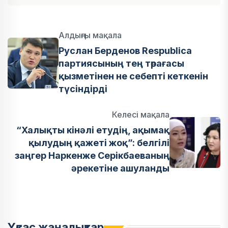
Алдыңғы мақала
Руслан Берденов Respublica
партиясының тең төрағасы
қызметінен не себепті кеткенін
түсіндірді
Келесі мақала
“Халықты кінәлі етудің, ақымақ
қылудың қажеті жоқ”: белгілі
заңгер Наркенже Серікбаеваның
әрекетіне ашуланды
Ұқсас жаңалықтар