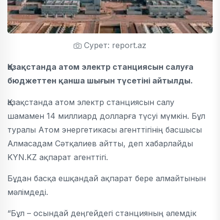
Сурет: report.az
Қазақстанда атом электр станциясын салуға
бюджеттен қанша шығын түсетіні айтылды.
Қазақстанда атом электр станциясын салу
шамамен 14 миллиард долларға түсуі мүмкін. Бұл
туралы Атом энергетикасы агенттігінің басшысы
Алмасадам Сәтқалиев айтты, деп хабарлайды
KYN.KZ ақпарат агенттігі.
Бұдан басқа ешқандай ақпарат бере алмайтынын
мәлімдеді.
“Бұл – осындай деңгейдегі станцияның әлемдік