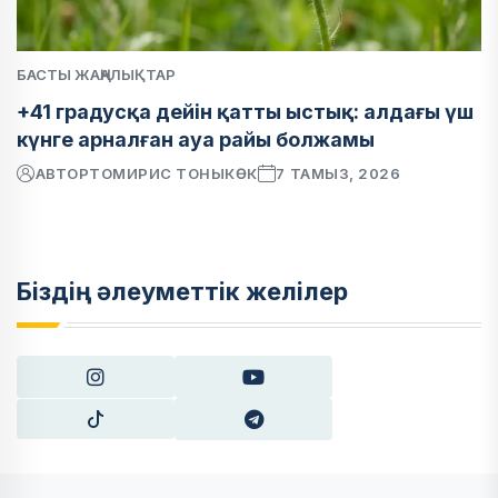
БАСТЫ ЖАҢАЛЫҚТАР
+41 градусқа дейін қатты ыстық: алдағы үш
күнге арналған ауа райы болжамы
АВТОР
ТОМИРИС ТОНЫКӨК
7 ТАМЫЗ, 2026
Біздің әлеуметтік желілер