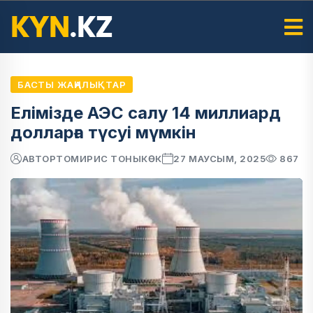
БАСТЫ ЖАҢАЛЫҚТАР
Елімізде АЭС салу 14 миллиард
долларға түсуі мүмкін
АВТОР
ТОМИРИС ТОНЫКӨК
27 МАУСЫМ, 2025
867