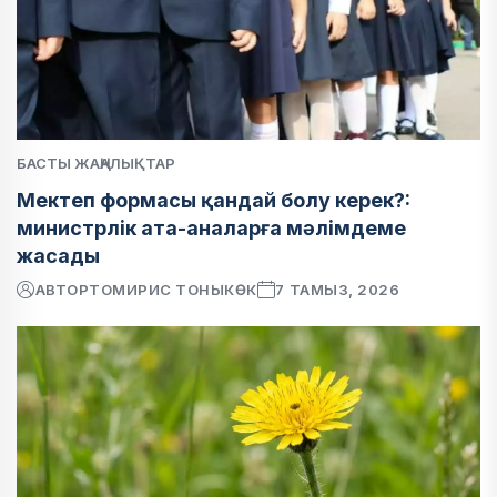
БАСТЫ ЖАҢАЛЫҚТАР
Мектеп формасы қандай болу керек?:
министрлік ата-аналарға мәлімдеме
жасады
АВТОР
ТОМИРИС ТОНЫКӨК
7 ТАМЫЗ, 2026