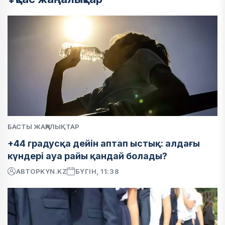
БАСТЫ ЖАҢАЛЫҚТАР
+44 градусқа дейін аптап ыстық: алдағы
күндері ауа райы қандай болады?
АВТОР
KYN.KZ
БҮГІН, 11:38