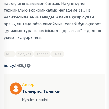
нарықтағы шамамен бағасы. Нақты құны
техникалық-экономикалық негіздеме (ТЭН)
нәтижесінде анықталады. Алайда қазір бұдан
артық ештеңе айта алмаймыз, себебі бұл ақпарат
құпиялық туралы келісіммен қорғалған”, – деді ол
үкімет кулуарында.
АЭС
бюджет
Доллар
шығын
Бөлісу:
Автор
Томирис Тоныкөк
Kyn.kz тілшісі