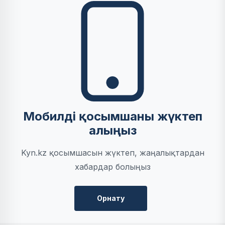
Мобилді қосымшаны жүктеп
алыңыз
Kyn.kz қосымшасын жүктеп, жаңалықтардан
хабардар болыңыз
Орнату