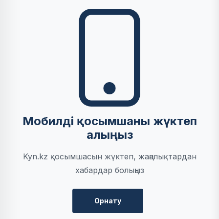
Мобилді қосымшаны жүктеп
алыңыз
Kyn.kz қосымшасын жүктеп, жаңалықтардан
хабардар болыңыз
Орнату