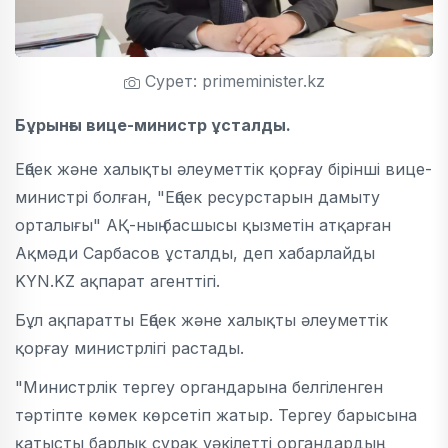
Сурет: primeminister.kz
Бұрынғы вице-министр ұсталды.
Еңбек және халықты әлеуметтік қорғау бірінші вице-
министрі болған, "Еңбек ресурстарын дамыту
орталығы" АҚ-ның басшысы қызметін атқарған
Ақмәди Сарбасов ұсталды, деп хабарлайды
KYN.KZ ақпарат агенттігі.
Бұл ақпаратты Еңбек және халықты әлеуметтік
қорғау министрлігі растады.
"Министрлік тергеу органдарына белгіленген
тәртіпте көмек көрсетіп жатыр. Тергеу барысына
қатысты барлық сұрақ уәкілетті органдардың