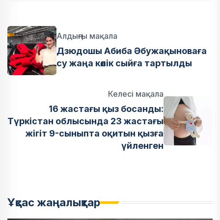
Алдыңғы мақала
Дзюдошы Абиба Әбужақыноваға
су жаңа көлік сыйға тартылды
Келесі мақала
16 жастағы қыз босанды:
Түркістан облысында 23 жастағы
жігіт 9-сыныпта оқитын қызға
үйленген
Ұқсас жаңалықтар