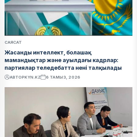
САЯСАТ
Жасанды интеллект, болашақ
мамандықтар және ауылдағы кадрлар:
партиялар теледебатта нені талқылады
АВТОР
KYN.KZ
6 ТАМЫЗ, 2026