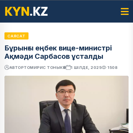
САЯСАТ
Бұрынғы еңбек вице-министрі
Ақмәди Сарбасов ұсталды
АВТОР
ТОМИРИС ТОНЫКӨК
1 ШІЛДЕ, 2025
1508