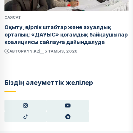
САЯСАТ
Оқыту, өңірлік штабтар және ахуалдық
орталық: «ДАУЫС» қоғамдық байқаушылар
коалициясы сайлауға дайындалуда
АВТОР
KYN.KZ
5 ТАМЫЗ, 2026
Біздің әлеуметтік желілер