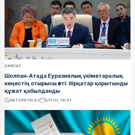
САЯСАТ
Шолпан-Атада Еуразиялық үкіметаралық
кеңестің отырысы өтті: бірқатар қорытынды
құжат қабылданды
АВТОР
KYN.KZ
БҮГІН, 16:41