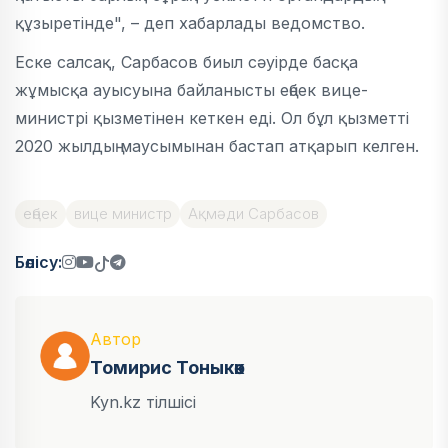
құзыретінде", – деп хабарлады ведомство.
Еске салсақ, Сарбасов биыл сәуірде басқа
жұмысқа ауысуына байланысты еңбек вице-
министрі қызметінен кеткен еді. Ол бұл қызметті
2020 жылдың маусымынан бастап атқарып келген.
еңбек
вице министр
Ақмәди Сарбасов
Бөлісу:
Автор
Томирис Тоныкөк
Kyn.kz тілшісі