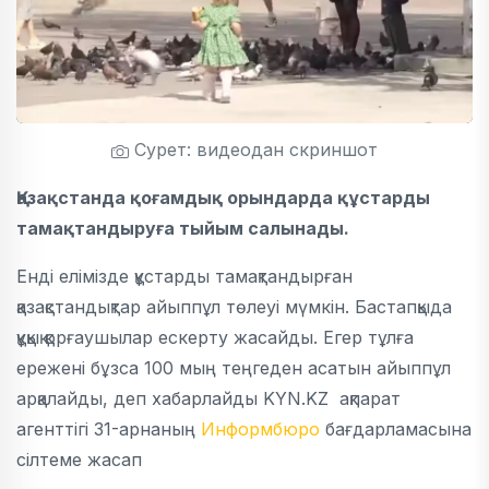
Сурет: видеодан скриншот
Қазақстанда қоғамдық орындарда құстарды
тамақтандыруға тыйым салынады.
Енді елімізде құстарды тамақтандырған
қазақстандықтар айыппұл төлеуі мүмкін. Бастапқыда
құқық қорғаушылар ескерту жасайды. Егер тұлға
ережені бұзса 100 мың теңгеден асатын айыппұл
арқалайды, деп хабарлайды KYN.KZ ақпарат
агенттігі 31-арнаның
Информбюро
бағдарламасына
сілтеме жасап