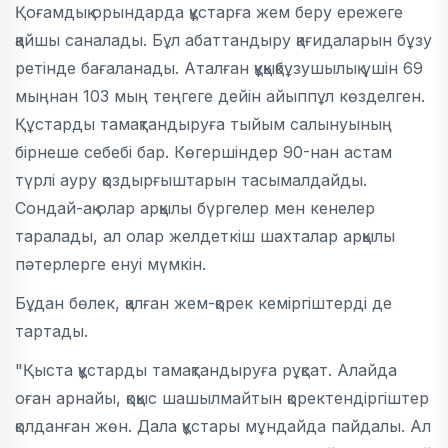
Қоғамдық орындарда құстарға жем беру ережеге
қайшы саналады. Бұл абаттандыру қағидаларын бұзу
ретінде бағаланады. Аталған құқықбұзушылық үшін 69
мыңнан 103 мың теңгеге дейін айыппұл көзделген.
Құстарды тамақтандыруға тыйым салынуының
бірнеше себебі бар. Көгершіндер 90-нан астам
түрлі ауру қоздырғыштарын тасымалдайды.
Сондай-ақ олар арқылы бүргелер мен кенелер
таралады, ал олар желдеткіш шахталар арқылы
пәтерлерге енуі мүмкін.
Бұдан бөлек, қалған жем-қорек кеміргіштерді де
тартады.
"Қыста құстарды тамақтандыруға рұқсат. Алайда
оған арнайы, қоқыс шашылмайтын қоректендіргіштер
қолданған жөн. Дала құстары мұндайда пайдалы. Ал