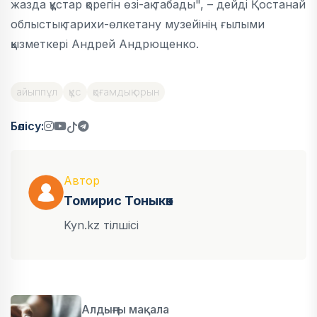
жазда құстар қорегін өзі-ақ табады", – дейді Қостанай
облыстық тарихи-өлкетану музейінің ғылыми
қызметкері Андрей Андрющенко.
айыппұл
құс
қоғамдық орын
Бөлісу:
Автор
Томирис Тоныкөк
Kyn.kz тілшісі
Алдыңғы мақала