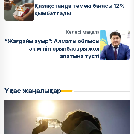
Қазақстанда темекі бағасы 12%
қымбаттады
Келесі мақала
“Жағдайы ауыр”: Алматы облысы
әкімінің орынбасары жол
апатына түсті
Ұқсас жаңалықтар