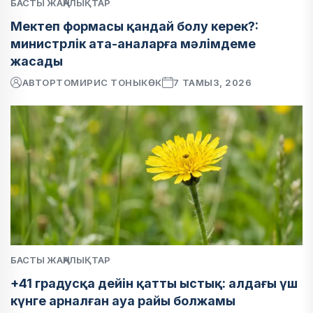
БАСТЫ ЖАҢАЛЫҚТАР
Мектеп формасы қандай болу керек?:
министрлік ата-аналарға мәлімдеме
жасады
АВТОР
ТОМИРИС ТОНЫКӨК
7 ТАМЫЗ, 2026
БАСТЫ ЖАҢАЛЫҚТАР
+41 градусқа дейін қатты ыстық: алдағы үш
күнге арналған ауа райы болжамы