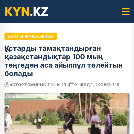
БАСТЫ ЖАҢАЛЫҚТАР
Құстарды тамақтандырған
қазақстандықтар 100 мың
теңгеден аса айыппұл төлейтын
болады
АВТОР
ТОМИРИС ТОНЫКӨК
9 ШІЛДЕ, 2025
715