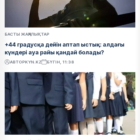
БАСТЫ ЖАҢАЛЫҚТАР
+44 градусқа дейін аптап ыстық: алдағы
күндері ауа райы қандай болады?
АВТОР
KYN.KZ
БҮГІН, 11:38