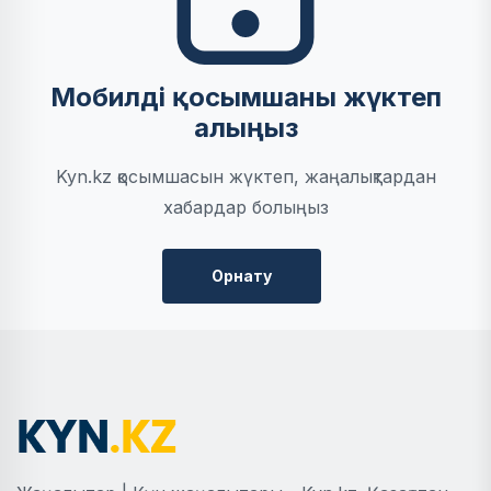
Мобилді қосымшаны жүктеп
алыңыз
Kyn.kz қосымшасын жүктеп, жаңалықтардан
хабардар болыңыз
Орнату