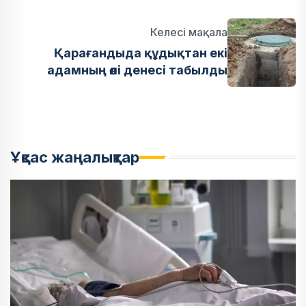
Келесі мақала
Қарағандыда құдықтан екі
адамның өлі денесі табылды
Ұқсас жаңалықтар