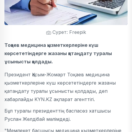
Сурет: Freepik
Тоқаев медицина қызметкерлеріне күш
көрсететіндерге жазаны қатаңдату туралы
ұсынысты қолдады.
Президент Қасым-Жомарт Тоқаев медицина
қызметкерлеріне күш көрсететіндерге жазаны
қатаңдату туралы ұсынысты қолдады, деп
хабарлайды KYN.KZ ақпарат агенттігі.
Бұл туралы президенттің баспасөз хатшысы
Руслан Желдібай мәлімдеді.
"Мемлекет басшысы медицина қызметкерлеріне