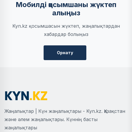
Мобилді қосымшаны жүктеп
алыңыз
Kyn.kz қосымшасын жүктеп, жаңалықтардан
хабардар болыңыз
Орнату
Жаңалықтар | Күн жаңалықтары - Kyn.kz. Қазақстан
және әлем жаңалықтары. Күннің басты
жаңалықтары