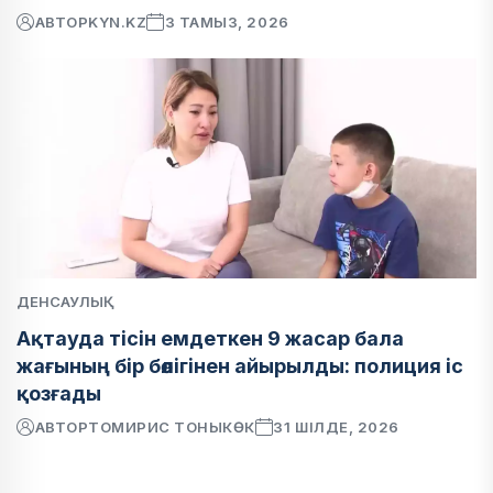
АВТОР
KYN.KZ
3 ТАМЫЗ, 2026
ДЕНСАУЛЫҚ
Ақтауда тісін емдеткен 9 жасар бала
жағының бір бөлігінен айырылды: полиция іс
қозғады
АВТОР
ТОМИРИС ТОНЫКӨК
31 ШІЛДЕ, 2026