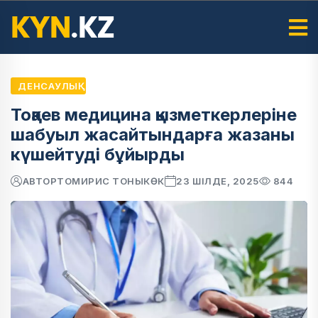
ДЕНСАУЛЫҚ
Тоқаев медицина қызметкерлеріне
шабуыл жасайтындарға жазаны
күшейтуді бұйырды
АВТОР
ТОМИРИС ТОНЫКӨК
23 ШІЛДЕ, 2025
844