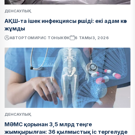
ДЕНСАУЛЫҚ
АҚШ-та ішек инфекциясы өршіді: екі адам көз
жұмды
АВТОР
ТОМИРИС ТОНЫКӨК
6 ТАМЫЗ, 2026
ДЕНСАУЛЫҚ
МӘМС қорынан 3,5 млрд теңге
жымқырылған: 36 қылмыстық іс тергелуде