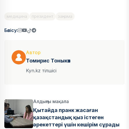
медицина
президент
заңнама
Бөлісу:
Автор
Томирис Тоныкөк
Kyn.kz тілшісі
Алдыңғы мақала
Қытайда пранк жасаған
қазақстандық қыз істеген
әрекеттері үшін кешірім сұрады