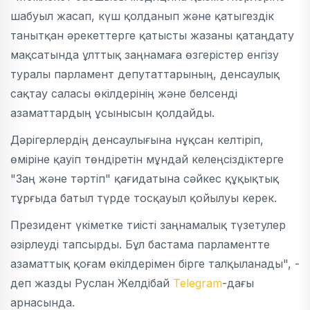
шабуыл жасап, күш қолданып және қатыгездік
танытқан әрекеттерге қатысты жазаны қатаңдату
мақсатында ұлттық заңнамаға өзгерістер енгізу
туралы парламент депутаттарының, денсаулық
сақтау саласы өкілдерінің және белсенді
азаматтардың ұсынысын қолдайды.
Дәрігерлердің денсаулығына нұқсан келтіріп,
өміріне қауіп төндіретін мұндай келеңсіздіктерге
"Заң және тәртіп" қағидатына сәйкес құқықтық
тұрғыда батыл түрде тосқауыл қойылуы керек.
Президент үкіметке тиісті заңнамалық түзетулер
әзірлеуді тапсырды. Бұл бастама парламентте
азаматтық қоғам өкілдерімен бірге талқыланады", -
деп жазды Руслан Желдібай
Telegram
-дағы
арнасында.