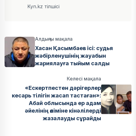
Kyn.kz тілшісі
Алдыңғы мақала
Хасан Қасымбаев ісі: судья
жәбірленушінің жауабын
жариялауға тыйым салды
Келесі мақала
«Ескертпестен дәрігерлер
кесарь тілігін жасап тастаған»:
Абай облысында ер адам
әйелінің өліміне кінәлілерді
жазалауды сұрайды