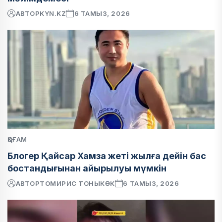
АВТОР
KYN.KZ
6 ТАМЫЗ, 2026
ҚОҒАМ
Блогер Қайсар Хамза жеті жылға дейін бас
бостандығынан айырылуы мүмкін
АВТОР
ТОМИРИС ТОНЫКӨК
6 ТАМЫЗ, 2026