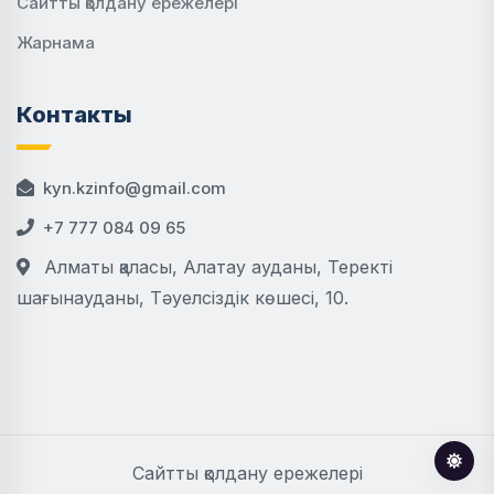
Сайтты қолдану ережелері
Жарнама
Контакты
kyn.kzinfo@gmail.com
+7 777 084 09 65
Алматы қаласы, Алатау ауданы, Теректі
шағынауданы, Тәуелсіздік көшесі, 10.
Сайтты қолдану ережелері