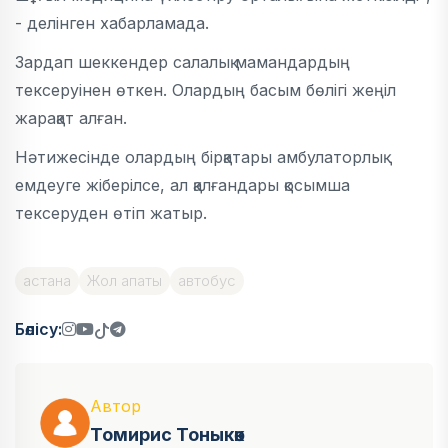
- делінген хабарламада.
Зардап шеккендер салалық мамандардың
тексеруінен өткен. Олардың басым бөлігі жеңіл
жарақат алған.
Нәтижесінде олардың бірқатары амбулаторлық
емдеуге жіберілсе, ал қалғандары қосымша
тексеруден өтіп жатыр.
астана
Жол апаты
автобус
Бөлісу:
Автор
Томирис Тоныкөк