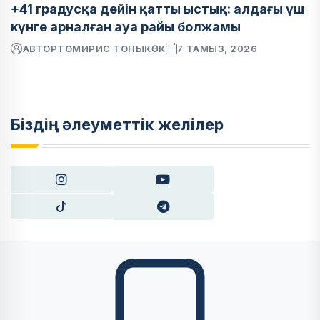
+41 градусқа дейін қатты ыстық: алдағы үш
күнге арналған ауа райы болжамы
АВТОР
ТОМИРИС ТОНЫКӨК
7 ТАМЫЗ, 2026
Біздің әлеуметтік желілер