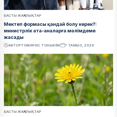
БАСТЫ ЖАҢАЛЫҚТАР
Мектеп формасы қандай болу керек?:
министрлік ата-аналарға мәлімдеме
жасады
АВТОР
ТОМИРИС ТОНЫКӨК
7 ТАМЫЗ, 2026
БАСТЫ ЖАҢАЛЫҚТАР