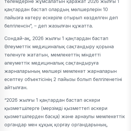
төлемдеріне жұмсалатын қаражат 2026 жылғы 1
қаңтардан бастап олардың мөлшерлерін 10
пайызға көтеру ескеріле отырып көзделген деп
белгіленсін”, – деп жазылған құжатта.
Сондай-ақ, 2026 жылғы 1 қаңтардан бастап
Әлеуметтік медициналық сақтандыру қорына
төленуге жататын, мемлекеттің міндетті
әлеуметтік медициналық сақтандыруға
жарналарының мөлшері мемлекет жарналарын
есептеу объектісінің 2 пайызы болып белгiленетіні
айтылған.
“2026 жылғы 1 қаңтардан бастап әскери
қызметшілерге (мерзiмдi қызметтегі әскери
қызметшілерден басқа) және арнаулы мемлекеттік
органдар мен құқық қорғау органдарының,