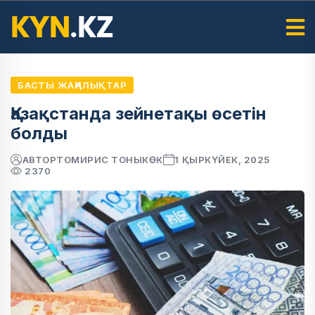
БАСТЫ ЖАҢАЛЫҚТАР
Қазақстанда зейнетақы өсетін
болды
АВТОР
ТОМИРИС ТОНЫКӨК
1 ҚЫРКҮЙЕК, 2025
2370