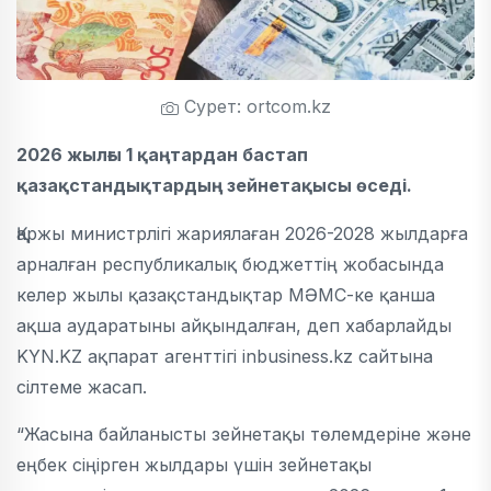
Сурет: ortcom.kz
2026 жылғы 1 қаңтардан бастап
қазақстандықтардың зейнетақысы өседі.
Қаржы министрлігі жариялаған 2026-2028 жылдарға
арналған республикалық бюджеттің жобасында
келер жылы қазақстандықтар МӘМС-ке қанша
ақша аударатыны айқындалған, деп хабарлайды
KYN.KZ ақпарат агенттігі inbusiness.kz сайтына
сілтеме жасап.
“Жасына байланысты зейнетақы төлемдеріне және
еңбек сіңірген жылдары үшін зейнетақы