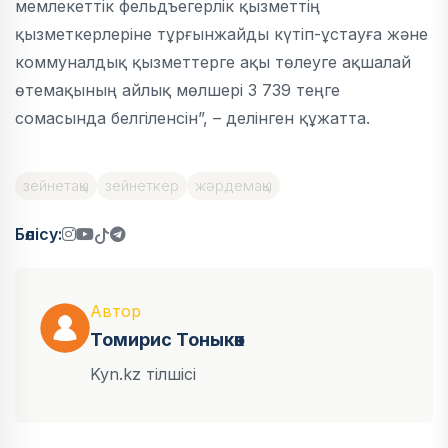
мемлекеттік фельдъегерлік қызметтің
қызметкерлеріне тұрғынжайды күтіп-ұстауға және
коммуналдық қызметтерге ақы төлеуге ақшалай
өтемақының айлық мөлшерi 3 739 теңге
сомасында белгiленсiн”, – делінген құжатта.
зейнетақы
зейнеткер
жәрдемақы
Бөлісу:
Автор
Томирис Тоныкөк
Kyn.kz тілшісі