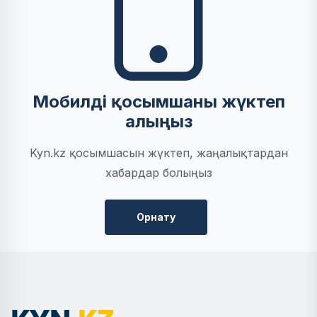
Мобилді қосымшаны жүктеп
алыңыз
Kyn.kz қосымшасын жүктеп, жаңалықтардан
хабардар болыңыз
Орнату