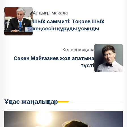
Алдыңғы мақала
ШЫҰ саммиті: Тоқаев ШЫҰ
кеңсесін құруды ұсынды
Келесі мақала
Сәкен Майғазиев жол апатына
түсті
Ұқсас жаңалықтар