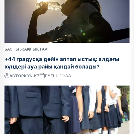
БАСТЫ ЖАҢАЛЫҚТАР
+44 градусқа дейін аптап ыстық: алдағы
күндері ауа райы қандай болады?
АВТОР
KYN.KZ
БҮГІН, 11:38