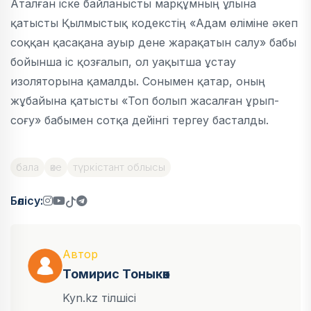
Аталған іске байланысты марқұмның ұлына
қатысты Қылмыстық кодекстің «Адам өліміне әкеп
соққан қасақана ауыр дене жарақатын салу» бабы
бойынша іс қозғалып, ол уақытша ұстау
изоляторына қамалды. Сонымен қатар, оның
жұбайына қатысты «Топ болып жасалған ұрып-
соғу» бабымен сотқа дейінгі тергеу басталды.
бала
әке
түркістант облысы
Бөлісу:
Автор
Томирис Тоныкөк
Kyn.kz тілшісі