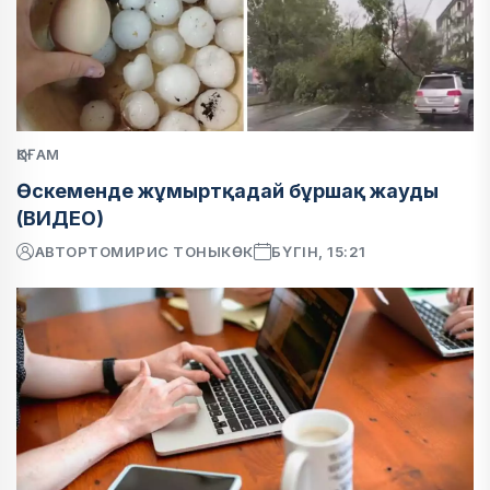
ҚОҒАМ
Өскеменде жұмыртқадай бұршақ жауды
(ВИДЕО)
АВТОР
ТОМИРИС ТОНЫКӨК
БҮГІН, 15:21