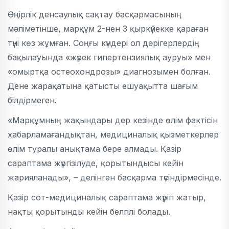
Өңірлік денсаулық сақтау басқармасының
мәліметінше, марқұм 2-нен 3 қыркүйекке қараған
түні көз жұмған. Соңғы күндері ол дәрігерлердің
бақылауында «жүрек гипертензиялық ауруы» мен
«омыртқа остеохондрозы» диагнозымен болған.
Дене жарақатына қатысты ешуақытта шағым
білдірмеген.
«Марқұмның жақындары дер кезінде өлім фактісін
хабарламағандықтан, медициналық қызметкерлер
өлім туралы анықтама бере алмады. Қазір
сараптама жүргізілуде, қорытындысы кейін
жарияланады», – делінген басқарма түсіндірмесінде.
Қазір сот-медициналық сараптама жүріп жатыр,
нақты қорытынды кейін белгілі болады.