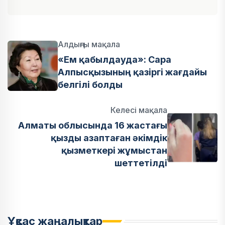
Алдыңғы мақала
«Ем қабылдауда»: Сара
Алпысқызының қазіргі жағдайы
белгілі болды
Келесі мақала
Алматы облысында 16 жастағы
қызды азаптаған әкімдік
қызметкері жұмыстан
шеттетілді
Ұқсас жаңалықтар