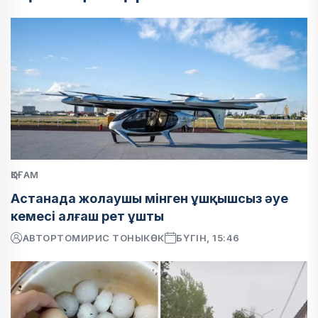
ҚОҒАМ
Астанада жолаушы мінген ұшқышсыз әуе
кемесі алғаш рет ұшты
АВТОР
ТОМИРИС ТОНЫКӨК
БҮГІН, 15:46