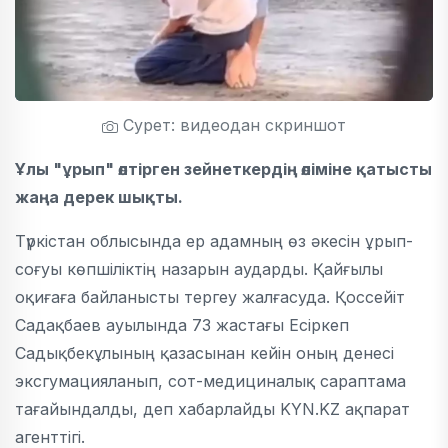
Сурет: видеодан скриншот
Ұлы "ұрып" өлтірген зейнеткердің өліміне қатысты
жаңа дерек шықты.
Түркістан облысында ер адамның өз әкесін ұрып-
соғуы көпшіліктің назарын аударды. Қайғылы
оқиғаға байланысты тергеу жалғасуда. Қоссейіт
Садақбаев ауылында 73 жастағы Есіркеп
Садықбекұлының қазасынан кейін оның денесі
эксгумацияланып, сот-медициналық сараптама
тағайындалды, деп хабарлайды KYN.KZ ақпарат
агенттігі.