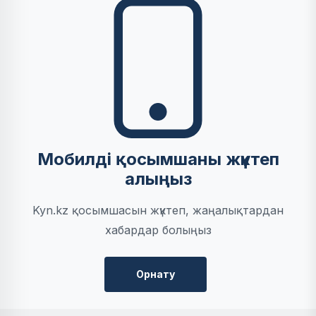
Мобилді қосымшаны жүктеп
алыңыз
Kyn.kz қосымшасын жүктеп, жаңалықтардан
хабардар болыңыз
Орнату