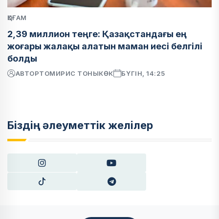
ҚОҒАМ
2,39 миллион теңге: Қазақстандағы ең
жоғары жалақы алатын маман иесі белгілі
болды
АВТОР
ТОМИРИС ТОНЫКӨК
БҮГІН, 14:25
Біздің әлеуметтік желілер