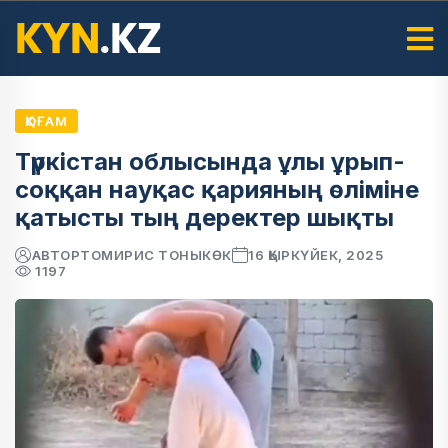
ҚОҒАМ
Түркістан облысында ұлы ұрып-
соққан науқас қарияның өліміне
қатысты тың деректер шықты
АВТОР
ТОМИРИС ТОНЫКӨК
16 ҚЫРКҮЙЕК, 2025
1197