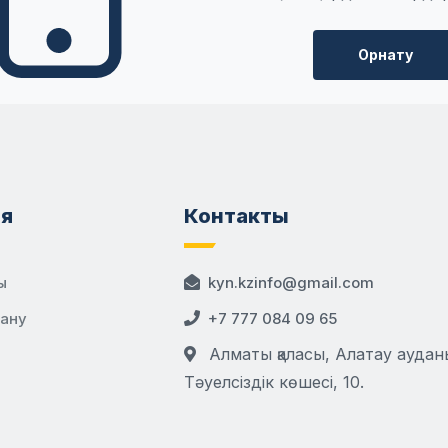
Орнату
я
Контакты
ы
kyn.kzinfo@gmail.com
дану
+7 777 084 09 65
Алматы қаласы, Алатау аудан
Тәуелсіздік көшесі, 10.