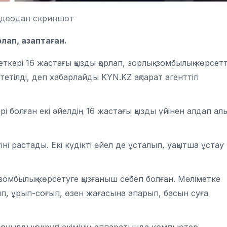
идеодан скриншот
лап, азаптаған.
еткері 16 жастағы қызды қорлап, зорлық-зомбылық көрсетт
тетілді, деп хабарлайды KYN.KZ ақпарат агенттігі
рі болған екі әйелдің 16 жастағы қызды үйінен алдап ал
 растады. Екі күдікті әйел де ұсталып, уақытша ұстау
зомбылық көрсетуге қызғаныш себеп болған. Мәліметке
ып, ұрып-соғып, өзен жағасына апарып, басын суға