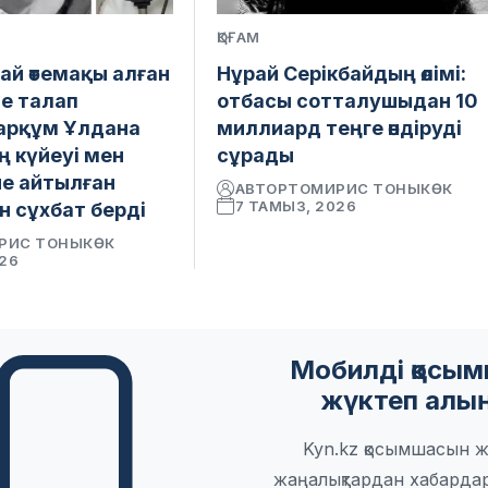
ҚОҒАМ
ай өтемақы алған
Нұрай Серікбайдың өлімі:
е талап
отбасы сотталушыдан 10
марқұм Ұлдана
миллиард теңге өндіруді
 күйеуі мен
сұрады
іне айтылған
АВТОР
ТОМИРИС ТОНЫКӨК
7 ТАМЫЗ, 2026
н сұхбат берді
РИС ТОНЫКӨК
026
Мобилді қосы
жүктеп алы
Kyn.kz қосымшасын ж
жаңалықтардан хабарда