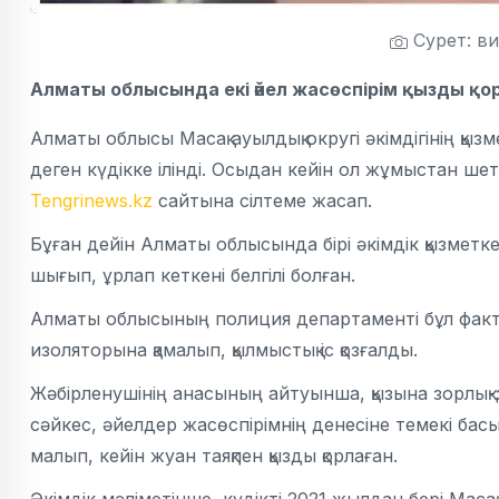
Сурет: в
Алматы облысында екі әйел жасөспірім қызды қор
Алматы облысы Масақ ауылдық округі әкімдігінің қызм
деген күдікке ілінді. Осыдан кейін ол жұмыстан шет
Tengrinews.kz
сайтына сілтеме жасап.
Бұған дейін Алматы облысында бірі әкімдік қызметке
шығып, ұрлап кеткені белгілі болған.
Алматы облысының полиция департаменті бұл фактіні
изоляторына қамалып, қылмыстық іс қозғалды.
Жәбірленушінің анасының айтуынша, қызына зорлық-
сәйкес, әйелдер жасөспірімнің денесіне темекі бас
малып, кейін жуан таяқпен қызды қорлаған.