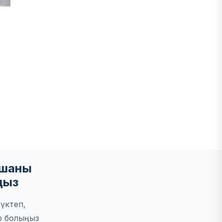
мшаны
ңыз
үктеп,
р болыңыз