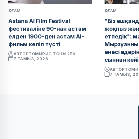
ҚОҒАМ
ҚОҒАМ
Astana AI Film Festival
"Біз ешқанд
фестиваліне 90-нан астам
жоқпыз жән
елден 1900-ден астам AI-
етпедік": 
фильм келіп түсті
Мырзуанның
енесі өздер
АВТОР
ТОМИРИС ТОНЫКӨК
7 ТАМЫЗ, 2026
сыннан кейі
АВТОР
ТОМИ
7 ТАМЫЗ, 2