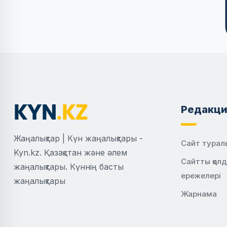
Редакци
Жаңалықтар | Күн жаңалықтары -
Сайт турал
Kyn.kz. Қазақстан және әлем
Сайтты қол
жаңалықтары. Күннің басты
ережелері
жаңалықтары
Жарнама