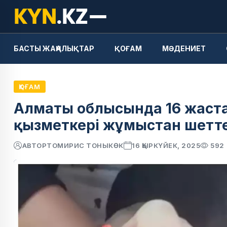
БАСТЫ ЖАҢАЛЫҚТАР
ҚОҒАМ
МӘДЕНИЕТ
ҚОҒАМ
Алматы облысында 16 жастағ
қызметкері жұмыстан шетте
АВТОР
ТОМИРИС ТОНЫКӨК
16 ҚЫРКҮЙЕК, 2025
592