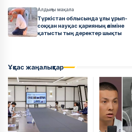
Алдыңғы мақала
Түркістан облысында ұлы ұрып-
соққан науқас қарияның өліміне
қатысты тың деректер шықты
Ұқсас жаңалықтар