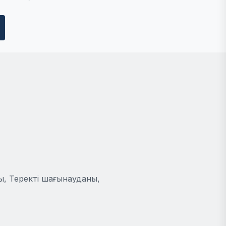
ы, Теректі шағынауданы,