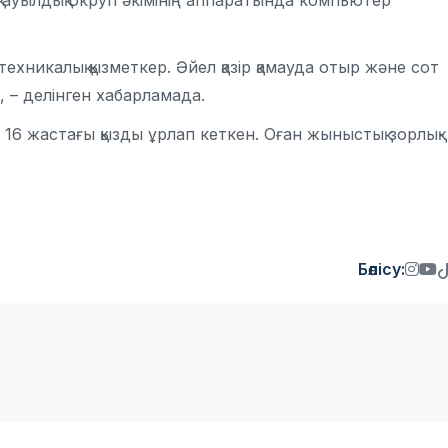
қ ауылдық округі әкімінің аппаратында компьютер
техникалық қызметкер. Әйел қазір қамауда отыр және сот
, – делінген хабарламада.
 16 жастағы қызды ұрлап кеткен. Оған жыныстық зорлық-
Бөлісу: