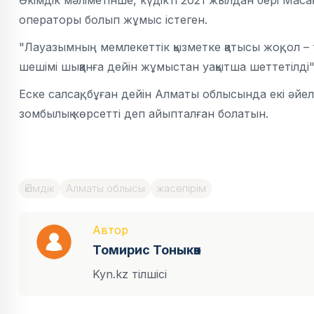
Әкімдік мәліметінше, күдікті 2021 жылдан бері Маса
операторы болып жұмыс істеген.
"Лауазымның мемлекеттік қызметке қатысы жоқ, ол – 
шешімі шыққанға дейін жұмыстан уақытша шеттетілді"
Еске салсақ, бұған дейін Алматы облысында екі әйел
зомбылық көрсетті деп айыпталған болатын.
Әкімдік
Алматы облысы
жасөпірім
Автор
Томирис Тоныкөк
Kyn.kz тілшісі