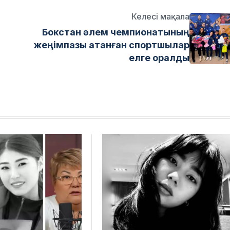
Келесі мақала
Бокстан әлем чемпионатының
жеңімпазы атанған спортшылар
елге оралды