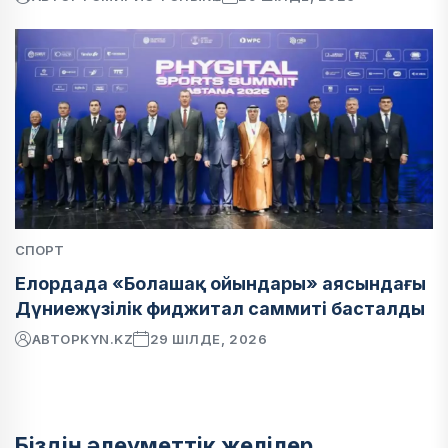
СПОРТ
Елордада «Болашақ ойындары» аясындағы
Дүниежүзілік фиджитал саммиті басталды
АВТОР
KYN.KZ
29 ШІЛДЕ, 2026
Біздің әлеуметтік желілер