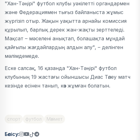
"Хан-Тәңірі" футбол клубы уәкілетті органдармен
және Федерациямен тығыз байланыста жұмыс
жүргізіп отыр. Жақын уақытта арнайы комиссия
құрылып, барлық дерек жан-жақты зерттеледі.
Мақсат – мәселені анықтап, болашақта мұндай
қайғылы жағдайлардың алдын алу", – делінген
мәлімдемеде.
Еске салсақ, 16 қазанда "Хан-Тәңірі" футбол
клубының 19 жастағы ойыншысы Диас Төлеу матч
кезінде есінен танып, көз жұмған болатын.
спорт
футбол
Мәлімет
Бөлісу: