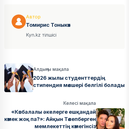
Автор
Томирис Тоныкөк
Kyn.kz тілшісі
Алдыңғы мақала
2026 жылы студенттердің
стипендия мөлшері белгілі болады
Келесі мақала
«Көпбалалы әкелерге ешқандай
көмек жоқ па?»: Айқын Төлепберген
мемлекеттің көмегінсіз