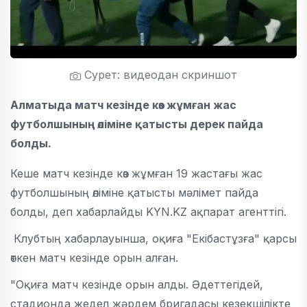
Сурет: видеодан скриншот
Алматыда матч кезінде көз жұмған жас
футболшының өліміне қатысты дерек пайда
болды.
Кеше матч кезінде көз жұмған 19 жастағы жас
футболшының өліміне қатысты мәлімет пайда
болды, деп хабарлайды KYN.KZ ақпарат агенттігі.
Клубтың хабарлауынша, оқиға "Екібастұзға" қарсы
өткен матч кезінде орын алған.
"Оқиға матч кезінде орын алды. Әдеттегідей,
стадионда жедел жәрдем бригадасы кезекшілікте