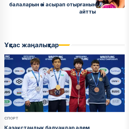
балаларын өзі асырап отырғанын
айтты
Ұқсас жаңалықтар
СПОРТ
Қазақстандық балуандар әлем