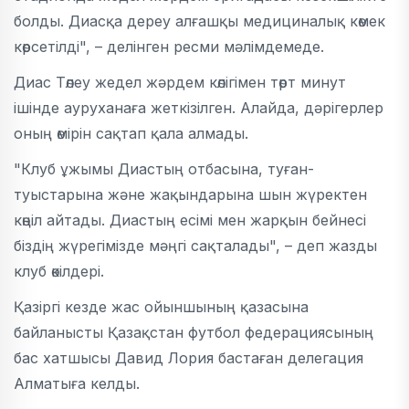
болды. Диасқа дереу алғашқы медициналық көмек
көрсетілді", – делінген ресми мәлімдемеде.
Диас Төлеу жедел жәрдем көлігімен төрт минут
ішінде ауруханаға жеткізілген. Алайда, дәрігерлер
оның өмірін сақтап қала алмады.
"Клуб ұжымы Диастың отбасына, туған-
туыстарына және жақындарына шын жүректен
көңіл айтады. Диастың есімі мен жарқын бейнесі
біздің жүрегімізде мәңгі сақталады", – деп жазды
клуб өкілдері.
Қазіргі кезде жас ойыншының қазасына
байланысты Қазақстан футбол федерациясының
бас хатшысы Давид Лория бастаған делегация
Алматыға келды.