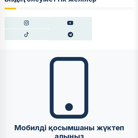
Мобилді қосымшаны жүктеп
алыңыз