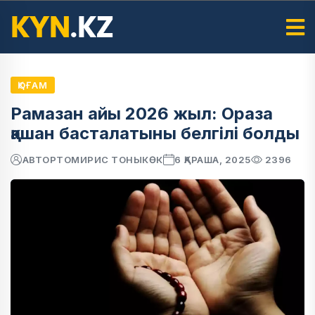
ҚОҒАМ
Рамазан айы 2026 жыл: Ораза
қашан басталатыны белгілі болды
АВТОР
ТОМИРИС ТОНЫКӨК
6 ҚАРАША, 2025
2396