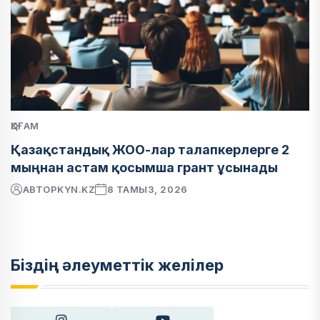
ҚОҒАМ
Қазақстандық ЖОО-лар талапкерлерге 2
мыңнан астам қосымша грант ұсынады
АВТОР
KYN.KZ
8 ТАМЫЗ, 2026
Біздің әлеуметтік желілер