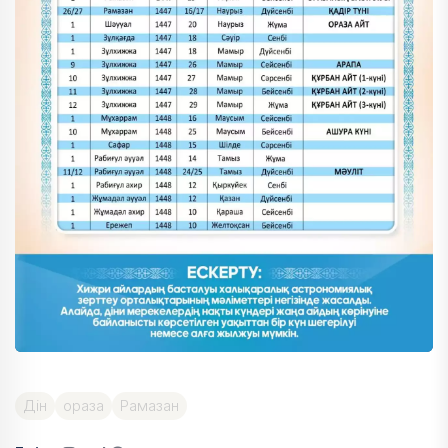
Дін
ораза
Рамазан