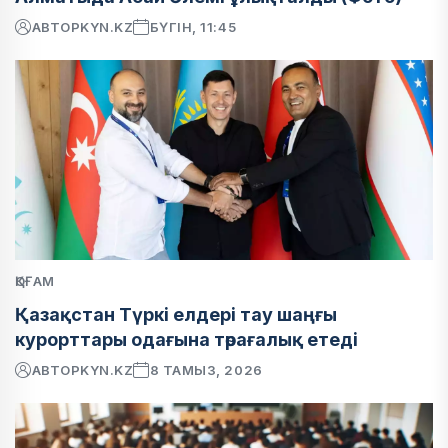
АВТОР
KYN.KZ
БҮГІН, 11:45
ҚОҒАМ
Қазақстан Түркі елдері тау шаңғы
курорттары одағына төрағалық етеді
АВТОР
KYN.KZ
8 ТАМЫЗ, 2026