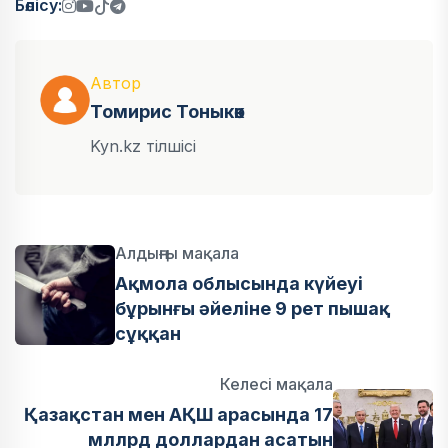
Бөлісу:
Автор
Томирис Тоныкөк
Kyn.kz тілшісі
Алдыңғы мақала
Ақмола облысында күйеуі
бұрынғы әйеліне 9 рет пышақ
сұққан
Келесі мақала
Қазақстан мен АҚШ арасында 17
мллрд доллардан асатын