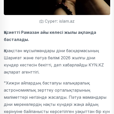
Сурет: islam.az
Қасиетті Рамазан айы келесі жылы ақпанда
басталады.
Қазақстан мұсылмандары діни басқармасының
Шариғат және пәтуа бөлімі 2026 жылғы діни
күндер кестесін бекітті, деп хабарлайды KYN.KZ
ақпарат агенттігі.
"Хижри айлардың басталуы халықаралық
астрономиялық зерттеу орталықтарының
мәліметтері негізінде жасалды. Пәтуа мамандары
діни мерекелердің нақты күндері жаңа айдың
көрінуіне байланысты көрсетілген уақыттан бір күн