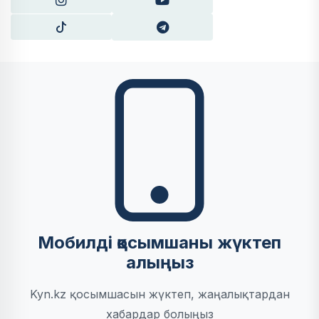
Мобилді қосымшаны жүктеп
алыңыз
Kyn.kz қосымшасын жүктеп, жаңалықтардан
хабардар болыңыз