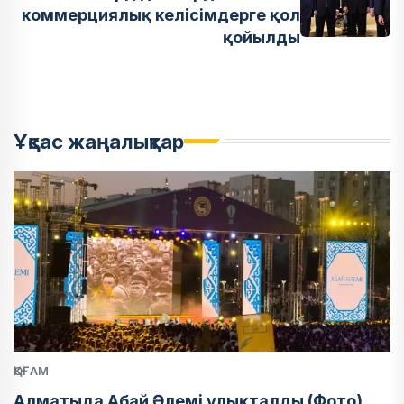
коммерциялық келісімдерге қол
қойылды
Ұқсас жаңалықтар
ҚОҒАМ
Алматыда Абай Әлемі ұлықталды (Фото)