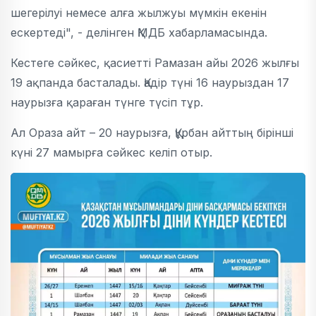
шегерілуі немесе алға жылжуы мүмкін екенін
ескертеді", - делінген ҚМДБ хабарламасында.
Кестеге сәйкес, қасиетті Рамазан айы 2026 жылғы
19 ақпанда басталады. Қадір түні 16 наурыздан 17
наурызға қараған түнге түсіп тұр.
Ал Ораза айт – 20 наурызға, Құрбан айттың бірінші
күні 27 мамырға сәйкес келіп отыр.