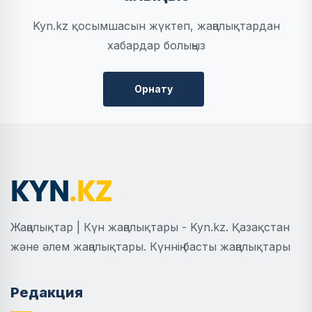
Kyn.kz қосымшасын жүктеп, жаңалықтардан
хабардар болыңыз
Орнату
Жаңалықтар | Күн жаңалықтары - Kyn.kz. Қазақстан
және әлем жаңалықтары. Күннің басты жаңалықтары
Редакция