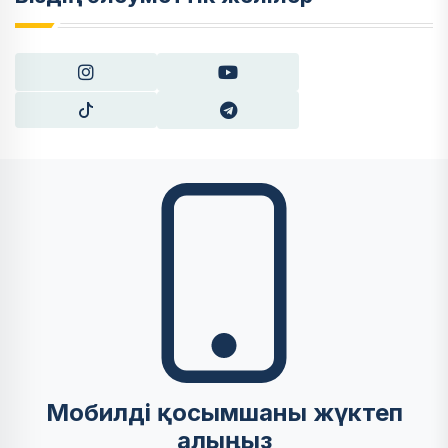
Мобилді қосымшаны жүктеп
алыңыз