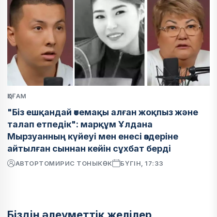
ҚОҒАМ
"Біз ешқандай өтемақы алған жоқпыз және
талап етпедік": марқұм Ұлдана
Мырзуанның күйеуі мен енесі өздеріне
айтылған сыннан кейін сұхбат берді
АВТОР
ТОМИРИС ТОНЫКӨК
БҮГІН, 17:33
Біздің әлеуметтік желілер