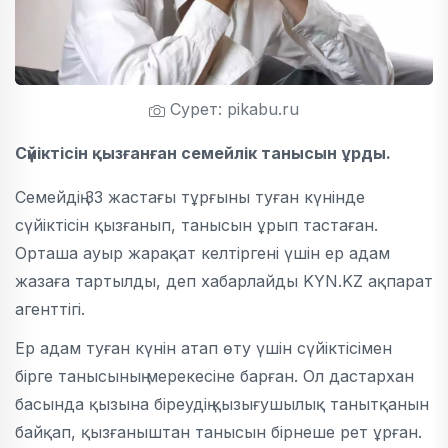
Сурет: pikabu.ru
Сүйіктісін қызғанған семейлік танысын ұрды.
Семейдің 33 жастағы тұрғыны туған күнінде
сүйіктісін қызғанып, танысын ұрып тастаған.
Орташа ауыр жарақат келтіргені үшін ер адам
жазаға тартылды, деп хабарлайды KYN.KZ ақпарат
агенттігі.
Ер адам туған күнін атап өту үшін сүйіктісімен
бірге танысының мерекесіне барған. Ол дастархан
басында қызына біреудің қызығушылық танытқанын
байқап, қызғаныштан танысын бірнеше рет ұрған.