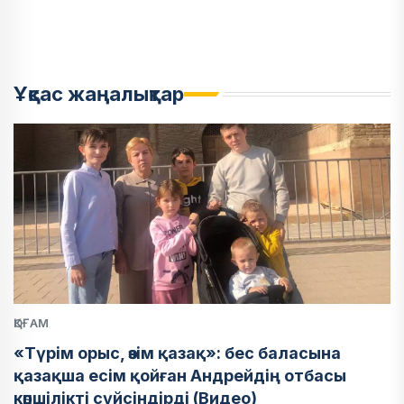
Ұқсас жаңалықтар
ҚОҒАМ
«Түрім орыс, өзім қазақ»: бес баласына
қазақша есім қойған Андрейдің отбасы
көпшілікті сүйсіндірді (Видео)