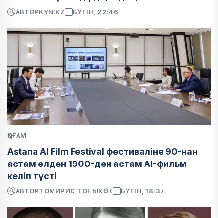
АВТОР
KYN.KZ
БҮГІН, 22:46
ҚОҒАМ
Astana AI Film Festival фестиваліне 90-нан
астам елден 1900-ден астам AI-фильм
келіп түсті
АВТОР
ТОМИРИС ТОНЫКӨК
БҮГІН, 18:37