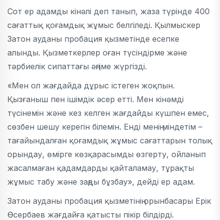
Сот ер адамды кінәлі деп танып, жаза түрінде 400
сағаттық қоғамдық жұмыс белгіледі. Қылмыскер
Затон ауданы пробация қызметінде есепке
алынды. Қызметкерлер оған түсіндірме және
тәрбиелік сипаттағы әңгіме жүргізді.
«Мен ол жағдайда дұрыс істеген жоқпын.
Қызғаныш пен ішімдік әсер етті. Мен кінәмді
түсінемін және кез келген жағдайды күшпен емес,
сөзбен шешу керегін білемін. Енді менің міндетім –
тағайындалған қоғамдық жұмыс сағаттарын толық
орындау, өмірге көзқарасымды өзгерту, ойланып
жасалмаған қадамдарды қайталамау, тұрақты
жұмыс табу және заңды бұзбау», дейді ер адам.
Затон ауданы пробация қызметінің орынбасары Ерік
Өсербаев жағдайға қатысты пікір білдірді.