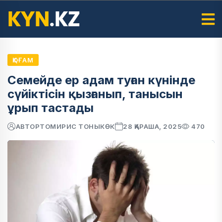
ҚОҒАМ
Семейде ер адам туған күнінде
сүйіктісін қызғанып, танысын
ұрып тастады
АВТОР
ТОМИРИС ТОНЫКӨК
28 ҚАРАША, 2025
470