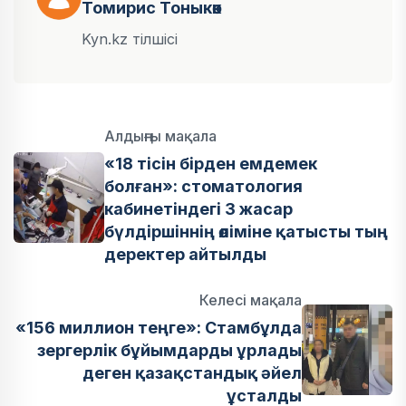
Томирис Тоныкөк
Kyn.kz тілшісі
Алдыңғы мақала
«18 тісін бірден емдемек
болған»: стоматология
кабинетіндегі 3 жасар
бүлдіршіннің өліміне қатысты тың
деректер айтылды
Келесі мақала
«156 миллион теңге»: Стамбұлда
зергерлік бұйымдарды ұрлады
деген қазақстандық әйел
ұсталды