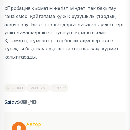
«Пробация қызметінің негізгі міндеті тек бақылау
ғана емес, қайталама құқық бұзушылықтардың
алдын алу. Біз сотталғандарға жасаған әрекеттері
үшін жауапкершілікті түсінуге көмектесеміз.
Қоғамдық жұмыстар, тәрбиелік әңгімелер және
тұрақты бақылау арқылы тәртіп пен заңға құрмет
қалыптасады.
қызғаныш
туған күн
Семей
Бөлісу:
Автор