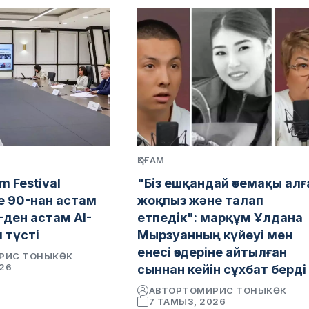
ҚОҒАМ
lm Festival
"Біз ешқандай өтемақы алғ
е 90-нан астам
жоқпыз және талап
-ден астам AI-
етпедік": марқұм Ұлдана
 түсті
Мырзуанның күйеуі мен
енесі өздеріне айтылған
РИС ТОНЫКӨК
026
сыннан кейін сұхбат берді
АВТОР
ТОМИРИС ТОНЫКӨК
7 ТАМЫЗ, 2026