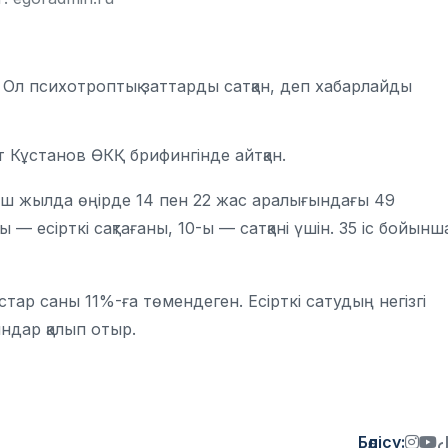
л психотроптық заттарды сатқан, деп хабарлайды
Кұстанов ӨКҚ брифингінде айтқан.
ы үш жылда өңірде 14 пен 22 жас аралығындағы 49
— есірткі сақтағаны, 10-ы — сатқані үшін. 35 іс бойынш
ар саны 11%-ға төмендеген. Есірткі сатудың негізгі
ндар қалып отыр.
Бөлісу: