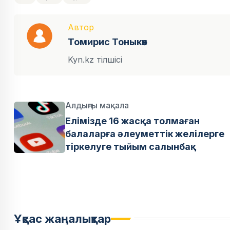
Автор
Томирис Тоныкөк
Kyn.kz тілшісі
Алдыңғы мақала
Елімізде 16 жасқа толмаған
балаларға әлеуметтік желілерге
тіркелуге тыйым салынбақ
Ұқсас жаңалықтар