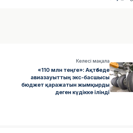
Келесі мақала
«110 млн теңге»: Ақтөбеде
авиазауыттың экс-басшысы
бюджет қаражатын жымқырды
деген күдікке ілінді