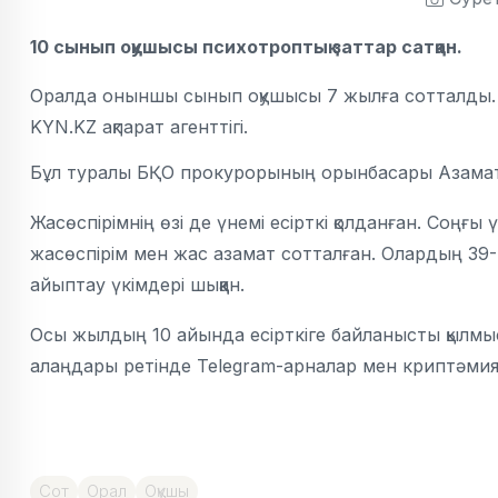
10 сынып оқушысы психотроптық заттар сатқан.
Оралда оныншы сынып оқушысы 7 жылға сотталды. О
KYN.KZ ақпарат агенттігі.
Бұл туралы БҚО прокурорының орынбасары Азамат 
Жасөспірімнің өзі де үнемі есірткі қолданған. Соңғ
жасөспірім мен жас азамат сотталған. Олардың 39-ы 
айыптау үкімдері шыққан.
Осы жылдың 10 айында есірткіге байланысты қылмыст
алаңдары ретінде Telegram-арналар мен криптәмия
Сот
Орал
Оқушы