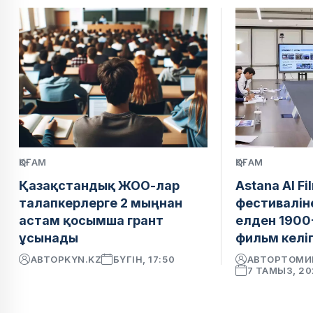
ҚОҒАМ
ҚОҒАМ
Қазақстандық ЖОО-лар
Astana AI Fi
талапкерлерге 2 мыңнан
фестивалін
астам қосымша грант
елден 1900
ұсынады
фильм келіп
АВТОР
KYN.KZ
БҮГІН, 17:50
АВТОР
ТОМИ
7 ТАМЫЗ, 2