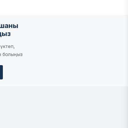
мшаны
ңыз
үктеп,
р болыңыз