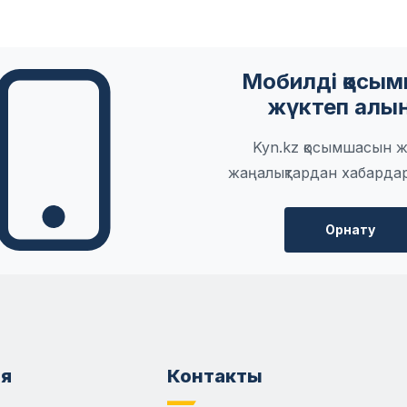
Мобилді қосы
жүктеп алы
Kyn.kz қосымшасын ж
жаңалықтардан хабарда
Орнату
я
Контакты