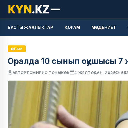
БАСТЫ ЖАҢАЛЫҚТАР
ҚОҒАМ
МӘДЕНИЕТ
ҚОҒАМ
Оралда 10 сынып оқушысы 7
АВТОР
ТОМИРИС ТОНЫКӨК
4 ЖЕЛТОҚСАН, 2025
55