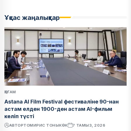
Ұқсас жаңалықтар
ҚОҒАМ
Astana AI Film Festival фестиваліне 90-нан
астам елден 1900-ден астам AI-фильм
келіп түсті
АВТОР
ТОМИРИС ТОНЫКӨК
7 ТАМЫЗ, 2026