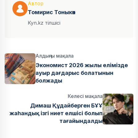
Автор
Томирис Тоныкөк
Kyn.kz тілшісі
Алдыңғы мақала
Экономист 2026 жылы елімізде
ауыр дағдарыс болатынын
болжады
Келесі мақала
Димаш Құдайберген БҰҰ
жаһандық ізгі ниет елшісі болып
тағайындалды