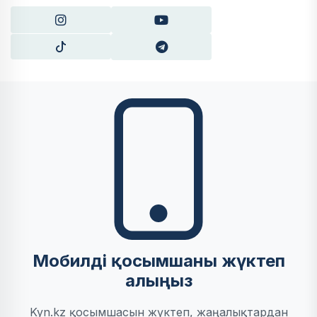
Мобилді қосымшаны жүктеп
алыңыз
Kyn.kz қосымшасын жүктеп, жаңалықтардан