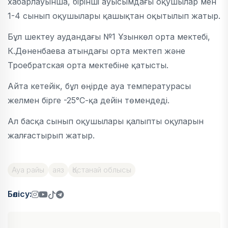
хабарлауынша, бірінші ауысымдағы оқушылар мен
1-4 сынып оқушылары қашықтан оқытылып жатыр.
Бұл шектеу аудандағы №1 Ұзынкөл орта мектебі,
К.Дөненбаева атындағы орта мектеп және
Троебратская орта мектебіне қатысты.
Айта кетейік, бұл өңірде ауа температурасы
желмен бірге -25°С-қа дейін төмендеді.
Ал басқа сынып оқушылары қалыпты оқуларын
жалғастырып жатыр.
Ауа райы
аяз
Қостанай облысы
Бөлісу: