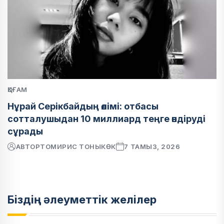
ҚОҒАМ
Нұрай Серікбайдың өлімі: отбасы
сотталушыдан 10 миллиард теңге өндіруді
сұрады
АВТОР
ТОМИРИС ТОНЫКӨК
7 ТАМЫЗ, 2026
Біздің әлеуметтік желілер