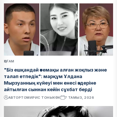
ҚОҒАМ
"Біз ешқандай өтемақы алған жоқпыз және
талап етпедік": марқұм Ұлдана
Мырзуанның күйеуі мен енесі өздеріне
айтылған сыннан кейін сұхбат берді
АВТОР
ТОМИРИС ТОНЫКӨК
7 ТАМЫЗ, 2026