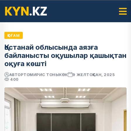
ҚОҒАМ
Қостанай облысында аязға
байланысты оқушылар қашықтан
оқуға көшті
АВТОР
ТОМИРИС ТОНЫКӨК
9 ЖЕЛТОҚСАН, 2025
400