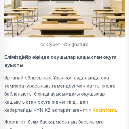
Сурет: ©Signature
Еліміздің бір өңірінде оқушылар қашықтан оқуға
ауысты.
Қостанай облысының Ұзынкөл ауданында ауа
температурасының төмендеуі мен қатты желге
байланысты бірінші ауысымдағы оқушылар
қашықтықтан оқуға жөнелтілді, деп
хабарлайды
KYN.KZ ақпарат агенттігі
Kazinform
.
Жергілікті білім басқармасының басылымға