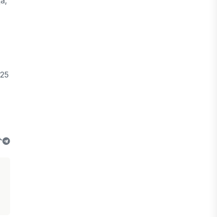
а,
-
 25