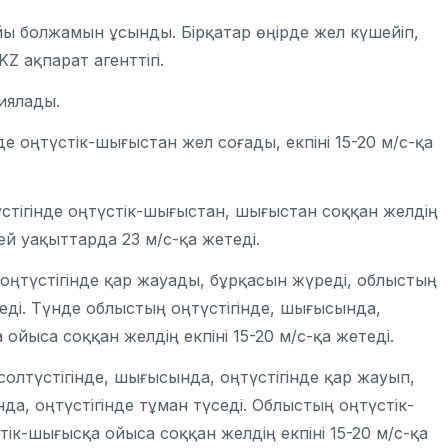
йы болжамын ұсынды. Бірқатар өңірде жел күшейіп,
Z ақпарат агенттігі.
иялады.
е оңтүстік-шығыстан жел соғады, екпіні 15-20 м/с-қа
стігінде оңтүстік-шығыстан, шығыстан соққан желдің
кей уақыттарда 23 м/с-қа жетеді.
оңтүстігінде қар жауады, бұрқасын жүреді, облыстың
седі. Түнде облыстың оңтүстігінде, шығысында,
йыса соққан желдің екпіні 15-20 м/с-қа жетеді.
олтүстігінде, шығысында, оңтүстігінде қар жауып,
да, оңтүстігінде тұман түседі. Облыстың оңтүстік-
ік-шығысқа ойыса соққан желдің екпіні 15-20 м/с-қа