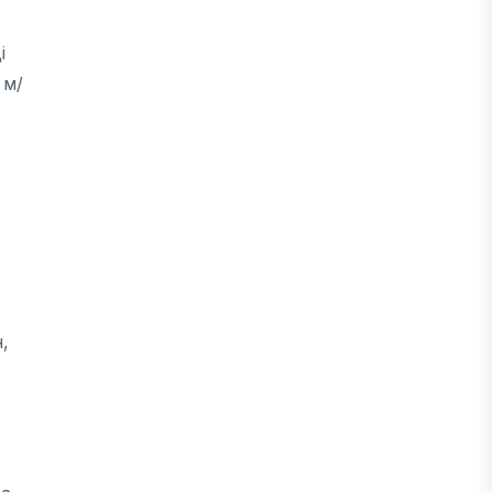
і
 м/
,