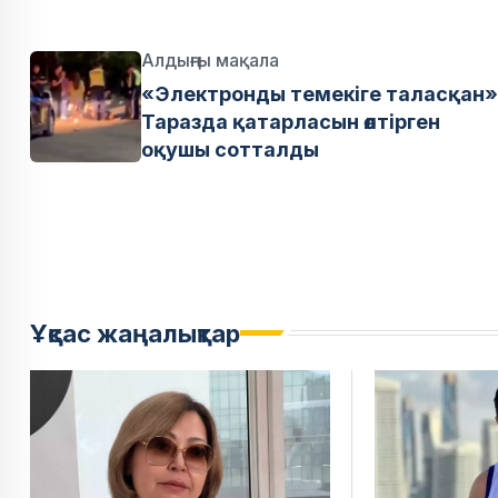
Алдыңғы мақала
«Электронды темекіге таласқан»
Таразда қатарласын өлтірген
оқушы сотталды
Ұқсас жаңалықтар