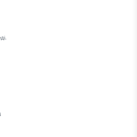
ді.
ң