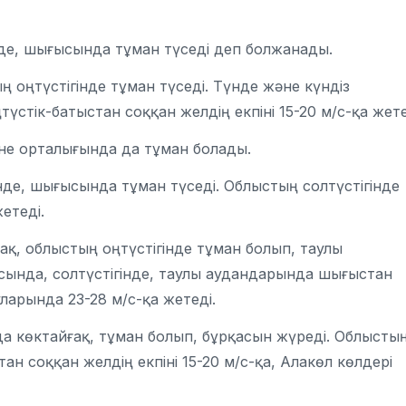
нде, шығысында тұман түседі деп болжанады.
 оңтүстігінде тұман түседі. Түнде және күндіз
стік-батыстан соққан желдің екпіні 15-20 м/с-қа жете
әне орталығында да тұман болады.
де, шығысында тұман түседі. Облыстың солтүстігінде
етеді.
қ, облыстың оңтүстігінде тұман болып, таулы
сында, солтүстігінде, таулы аудандарында шығыстан
уларында 23-28 м/с-қа жетеді.
 көктайғақ, тұман болып, бұрқасын жүреді. Облысты
 соққан желдің екпіні 15-20 м/с-қа, Алакөл көлдері