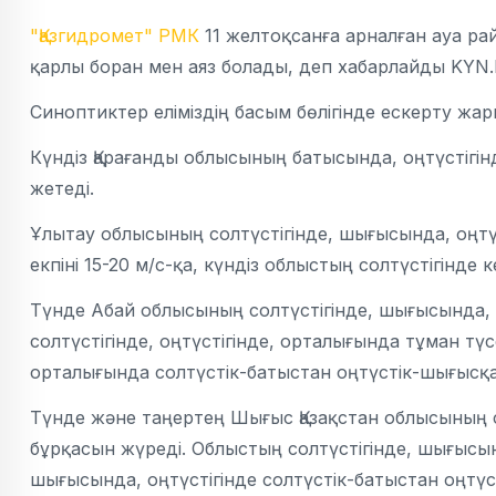
"Қазгидромет" РМК
11 желтоқсанға арналған ауа ра
қарлы боран мен аяз болады, деп хабарлайды KYN.K
Синоптиктер еліміздің басым бөлігінде ескерту жар
Күндіз Қарағанды облысының батысында, оңтүстігінд
жетеді.
Ұлытау облысының солтүстігінде, шығысында, оңтү
екпіні 15-20 м/с-қа, күндіз облыстың солтүстігінде 
Түнде Абай облысының солтүстігінде, шығысында, 
солтүстігінде, оңтүстігінде, орталығында тұман тү
орталығында солтүстік-батыстан оңтүстік-шығысқа о
Түнде және таңертең Шығыс Қазақстан облысының с
бұрқасын жүреді. Облыстың солтүстігінде, шығысын
шығысында, оңтүстігінде солтүстік-батыстан оңтүст