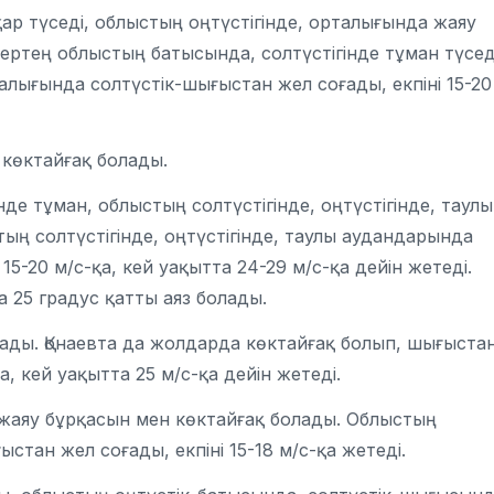
р түседі, облыстың оңтүстігінде, орталығында жаяу
ертең облыстың батысында, солтүстігінде тұман түсед
лығында солтүстік-шығыстан жел соғады, екпіні 15-20
көктайғақ болады.
е тұман, облыстың солтүстігінде, оңтүстігінде, таулы
ң солтүстігінде, оңтүстігінде, таулы аудандарында
5-20 м/с-қа, кей уақытта 24-29 м/с-қа дейін жетеді.
 25 градус қатты аяз болады.
ды. Қонаевта да жолдарда көктайғақ болып, шығыстан
а, кей уақытта 25 м/с-қа дейін жетеді.
 жаяу бұрқасын мен көктайғақ болады. Облыстың
стан жел соғады, екпіні 15-18 м/с-қа жетеді.