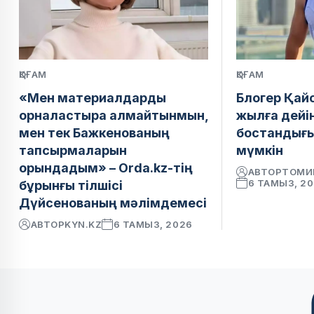
ҚОҒАМ
ҚОҒАМ
«Мен материалдарды
Блогер Қай
орналастыра алмайтынмын,
жылға дейі
мен тек Бажкенованың
бостандығ
тапсырмаларын
мүмкін
орындадым» – Orda.kz-тің
АВТОР
ТОМИ
6 ТАМЫЗ, 2
бұрынғы тілшісі
Дүйсенованың мәлімдемесі
АВТОР
KYN.KZ
6 ТАМЫЗ, 2026