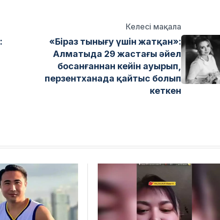
Келесі мақала
:
«Біраз тынығу үшін жатқан»:
Алматыда 29 жастағы әйел
босанғаннан кейін ауырып,
перзентханада қайтыс болып
кеткен