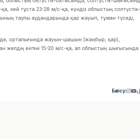
, облыстың оңтүстік-батысында, солтүстік-шығысынд
қа, кей тұста 23-28 м/с-қа, күндіз облыстың солтүстік
сының таулы аудандарында қар жауып, тұман түседі,
нде, орталығында жауын-шашын (жаңбыр, қар),
н желдің екпіні 15-20 м/с-қа, ал облыстың шығысында
Бөлісу: