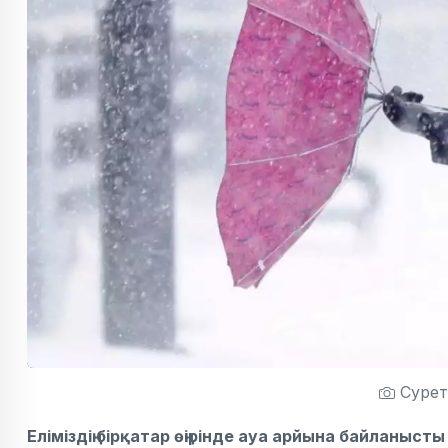
Сурет:
Еліміздің бірқатар өңірінде ауа арйына байланыс