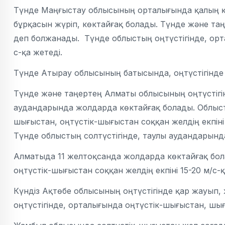
Түнде Маңғыстау облысының орталығында қалың қа
бұрқасын жүріп, көктайғақ болады. Түнде және таң
деп болжанады. Түнде облыстың оңтүстігінде, орта
с-қа жетеді.
Түнде Атырау облысының батысында, оңтүстігінде 
Түнде және таңертең Алматы облысының оңтүстігінд
аудандарында жолдарда көктайғақ болады. Облысты
шығыстан, оңтүстік-шығыстан соққан желдің екпіні 1
Түнде облыстың солтүстігінде, таулы аудандарында
Алматыда 11 желтоқсанда жолдарда көктайғақ бола
оңтүстік-шығыстан соққан желдің екпіні 15-20 м/с-қ
Күндіз Ақтөбе облысының оңтүстігінде қар жауып,
оңтүстігінде, орталығында оңтүстік-шығыстан, шығы