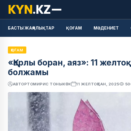
БАСТЫ ЖАҢАЛЫҚТАР
ҚОҒАМ
МӘДЕНИЕТ
ҚОҒАМ
«Қарлы боран, аяз»: 11 желт
болжамы
АВТОР
ТОМИРИС ТОНЫКӨК
11 ЖЕЛТОҚСАН, 2025
50