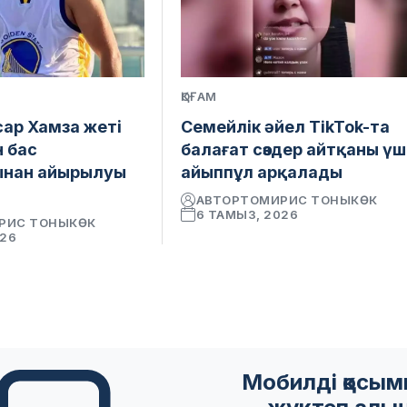
ҚОҒАМ
сар Хамза жеті
Семейлік әйел TikTok-та
н бас
балағат сөздер айтқаны үш
ынан айырылуы
айыппұл арқалады
АВТОР
ТОМИРИС ТОНЫКӨК
6 ТАМЫЗ, 2026
РИС ТОНЫКӨК
026
Мобилді қосы