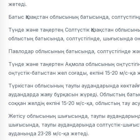
жетеді.
Батыс Қазақстан облысының батысында, солтүстігі
Түнде және таңертең Солтүстік Қазақстан облысының
облыстың батысында, солтүстігінде, шығысында оңтү
Павлодар облысының батысында, солтүстігінде ж
Түнде және таңертен Ақмола облысының оңтүстігін
оңтүстік-батыстан жел соғады, екпіні 15-20 м/с-қа ж
Түркістан облысының таулы аудандарында көктайға
аудандарда жаяу бұрқасын жүреді. Облыстың баты
соққан желдің екпіні 15-20 м/с-қа, облыстың тау ас
Жетісу облысының шығысында, таулы аудандарында
шығысында, таулы аудандарында солтүстік-шығыстан
ауданында 23-28 м/с-қа жетеді.