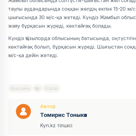
Жамбыл облысында солтүстік-шығыстан жел соғады
таулы аудандарында соққан желдің екпіні 15-20 м/с-
шығысында 30 м/с-қа жетеді. Күндіз Жамбыл облы
жаяу бұрқасын жүреді, көктайғақ болады.
Күндіз Қызылорда облысының батысында, оңтүстігі
көктайғақ болып, бұрқасын жүреді. Шығыстан соққа
м/с-қа дейін жетеді.
Ауа райы
Қар
боран
Автор
Томирис Тоныкөк
Kyn.kz тілшісі