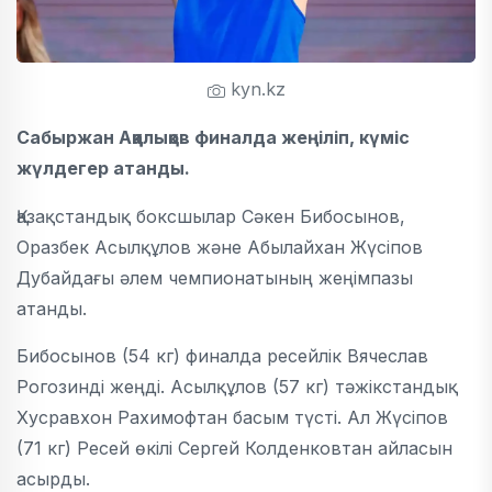
kyn.kz
Сабыржан Аққалықов финалда жеңіліп, күміс
жүлдегер атанды.
Қазақстандық боксшылар Сәкен Бибосынов,
Оразбек Асылқұлов және Абылайхан Жүсіпов
Дубайдағы әлем чемпионатының жеңімпазы
атанды.
Бибосынов (54 кг) финалда ресейлік Вячеслав
Рогозинді жеңді. Асылқұлов (57 кг) тәжікстандық
Хусравхон Рахимофтан басым түсті. Ал Жүсіпов
(71 кг) Ресей өкілі Сергей Колденковтан айласын
асырды.