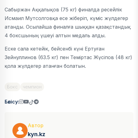
Сабыржан Аққалықов (75 кг) финалда ресейлік
Исмаил Мутсолговқа есе жіберіп, күміс жүлдегер
атанды. Осылайша финалға шыққан қазақстандық
4 боксшының үшеуі алтын медаль алды.
Еске сала кетейік, бейсенбі күні Ертуған
Зейнуллинов (63.5 кг) пен Теміртас Жүсіпов (48 кг)
қола жүлдегер атанған болатын.
Бокс
чемпион
Бөлісу:
Автор
kyn.kz