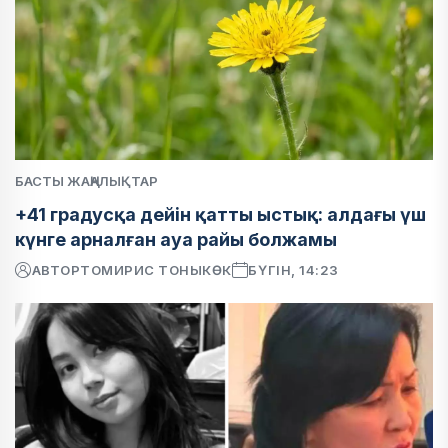
БАСТЫ ЖАҢАЛЫҚТАР
+41 градусқа дейін қатты ыстық: алдағы үш
күнге арналған ауа райы болжамы
АВТОР
ТОМИРИС ТОНЫКӨК
БҮГІН, 14:23