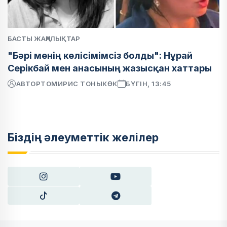
БАСТЫ ЖАҢАЛЫҚТАР
"Бәрі менің келісімімсіз болды": Нұрай
Серікбай мен анасының жазысқан хаттары
АВТОР
ТОМИРИС ТОНЫКӨК
БҮГІН, 13:45
Біздің әлеуметтік желілер