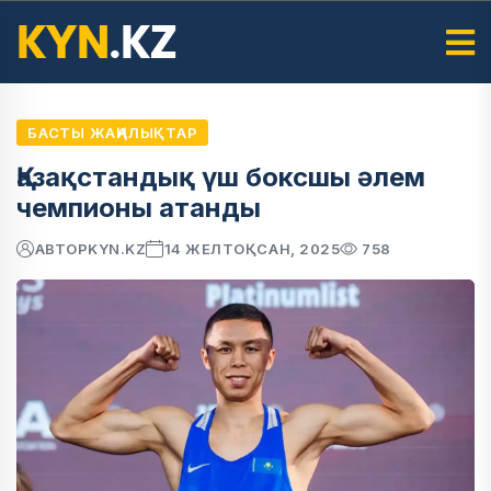
БАСТЫ ЖАҢАЛЫҚТАР
Қазақстандық үш боксшы әлем
чемпионы атанды
АВТОР
KYN.KZ
14 ЖЕЛТОҚСАН, 2025
758