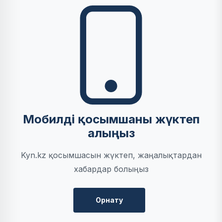
Мобилді қосымшаны жүктеп
алыңыз
Kyn.kz қосымшасын жүктеп, жаңалықтардан
хабардар болыңыз
Орнату