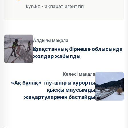
kyn.kz - ақпарат агенттігі
Алдыңғы мақала
Қазақстанның бірнеше облысында
жолдар жабылды
Келесі мақала
«Ақ бұлақ» тау-шаңғы курорты
қысқы маусымды
жаңартулармен бастайды