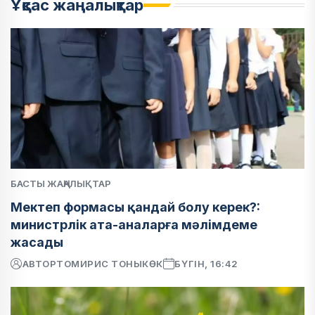
Ұқсас жаңалықтар
БАСТЫ ЖАҢАЛЫҚТАР
Мектеп формасы қандай болу керек?:
министрлік ата-аналарға мәлімдеме
жасады
АВТОР
ТОМИРИС ТОНЫКӨК
БҮГІН, 16:42