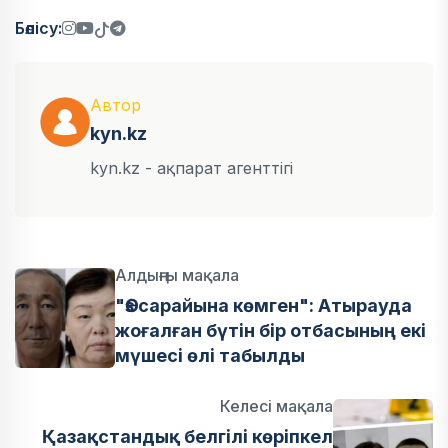
Бөлісу:
Автор
kyn.kz
kyn.kz - ақпарат агенттігі
Алдыңғы мақала
"Өз сарайына көмген": Атырауда
жоғалған бүтін бір отбасының екі
мүшесі өлі табылды
Келесі мақала
Қазақстандық белгілі көріпкел