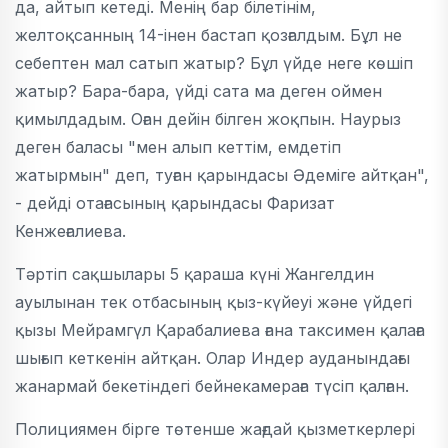
да, айтып кетеді. Менің бар білетінім,
желтоқсанның 14-інен бастап қозғалдым. Бұл не
себептен мал сатып жатыр? Бұл үйде неге көшіп
жатыр? Бара-бара, үйді сата ма деген оймен
қимылдадым. Оған дейін білген жоқпын. Наурыз
деген баласы "мен алып кеттім, емдетіп
жатырмын" деп, туған қарындасы Әдеміге айтқан",
- дейді отағасының қарындасы Фаризат
Кенжеғалиева.
Тәртіп сақшылары 5 қараша күні Жангелдин
ауылынан тек отбасының қыз-күйеуі және үйдегі
қызы Мейрамгүл Қарабалиева ғана таксимен қалаға
шығып кеткенін айтқан. Олар Индер ауданындағы
жанармай бекетіндегі бейнекамераға түсіп қалған.
Полициямен бірге төтенше жағдай қызметкерлері