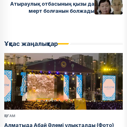
Атыраулық отбасының қызы да
мерт болғанын болжады
Ұқсас жаңалықтар
ҚОҒАМ
Алматыда Абай Әлемі ұлықталды (Фото)