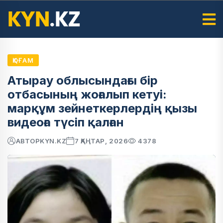
ҚОҒАМ
Атырау облысындағы бір
отбасының жоғалып кетуі:
марқұм зейнеткерлердің қызы
видеоға түсіп қалған
АВТОР
KYN.KZ
7 ҚАҢТАР, 2026
4378