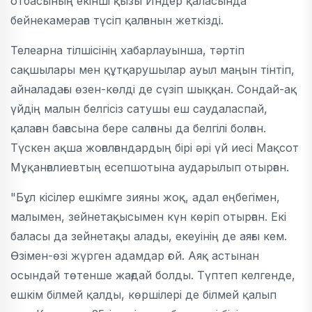
отбасының екінші қызы Индер қаласында
бейнекамераға түсіп қалғанын жеткізді.
Телеарна тілшісінің хабарлауынша, тәртіп
сақшылары мен құтқарушылар ауыл маңын тінтіп,
айналадағы өзен-көлді де сүзіп шыққан. Сондай-ақ
үйдің малын белгісіз сатушы еш саудаласпай,
қалаған бағасына бере салғаны да белгілі болған.
Түскен ақша жоғалғандардың бірі әрі үй иесі Мақсот
Мұқанғалиевтың есепшотына аударылып отырған.
"Бұл кісілер ешкімге зияны жоқ, адал еңбегімен,
малымен, зейнетақысымен күн көріп отырған. Екі
баласы да зейнетақы алады, екеуінің де аяғы кем.
Өзімен-өзі жүрген адамдар ғой. Аяқ астынан
осындай төтенше жағдай болды. Түптеп келгенде,
ешкім білмей қалды, көршілері де білмей қалып