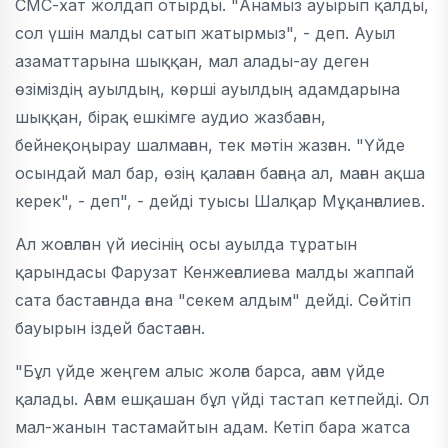
СМС-хат жолдап отырды. "Анамыз ауырып қалды,
сол үшін малды сатып жатырмыз", - деп. Ауыл
азаматтарына шыққан, мал алады-ау деген
өзіміздің ауылдың, көрші ауылдың адамдарына
шыққан, бірақ ешкімге аудио жазбаған,
бейнеқоңырау шалмаған, тек мәтін жазған. "Үйде
осындай мал бар, өзің қалаған бағаңа ал, маған ақша
керек", - деп", - дейді туысы Шалқар Мұқанғалиев.
Ал жоғалған үй иесінің осы ауылда тұратын
қарындасы Фарузат Кенжеғалиева малды жаппай
сата бастағанда ғана "секем алдым" дейді. Сөйтіп
бауырын іздей бастаған.
"Бұл үйде жеңгем алыс жолға барса, ағам үйде
қалады. Ағам ешқашан бұл үйді тастап кетпейді. Ол
мал-жанын тастамайтын адам. Кетіп бара жатса