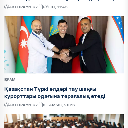
АВТОР
KYN.KZ
БҮГІН, 11:45
ҚОҒАМ
Қазақстан Түркі елдері тау шаңғы
курорттары одағына төрағалық етеді
АВТОР
KYN.KZ
8 ТАМЫЗ, 2026