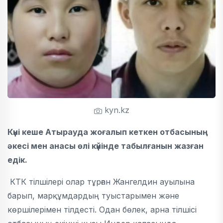
kyn.kz
Күні кеше Атырауда жоғалып кеткен отбасының
әкесі мен анасы өлі күйінде табылғанын жазған
едік.
КТК тілшілері олар тұрған Жангелдин ауылына
барып, марқұмдардың туыстарымен және
көршілерімен тілдесті. Одан бөлек, арна тілшісі