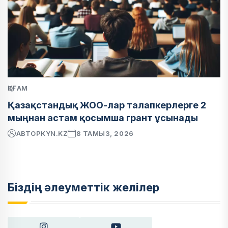
ҚОҒАМ
Қазақстандық ЖОО-лар талапкерлерге 2
мыңнан астам қосымша грант ұсынады
АВТОР
KYN.KZ
8 ТАМЫЗ, 2026
Біздің әлеуметтік желілер