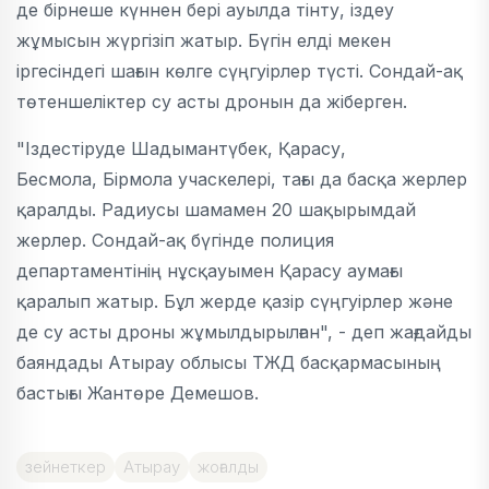
де бірнеше күннен бері ауылда тінту, іздеу
жұмысын жүргізіп жатыр. Бүгін елді мекен
іргесіндегі шағын көлге сүңгуірлер түсті. Сондай-ақ
төтеншеліктер су асты дронын да жіберген.
"Іздестіруде Шадымантүбек, Қарасу,
Бесмола, Бірмола учаскелері, тағы да басқа жерлер
қаралды. Радиусы шамамен 20 шақырымдай
жерлер. Сондай-ақ бүгінде полиция
департаментінің нұсқауымен Қарасу аумағы
қаралып жатыр. Бұл жерде қазір сүңгуірлер және
де су асты дроны жұмылдырылған", - деп жағдайды
баяндады Атырау облысы ТЖД басқармасының
бастығы Жантөре Демешов.
зейнеткер
Атырау
жоғалды