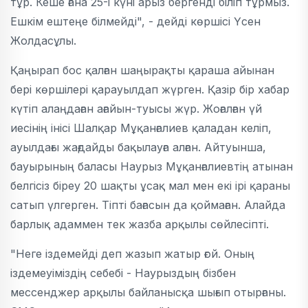
тұр. Кеше ғана 25-і күні арыз бергенді біліп тұрмыз.
Ешкім ештеңе білмейді", - дейді көршісі Үсен
Жолдасұлы.
Қаңырап бос қалған шаңырақты қараша айынан
бері көршілері қарауылдап жүрген. Қазір бір хабар
күтіп алаңдаған ағайын-туысы жүр. Жоғалған үй
иесінің інісі Шалқар Мұқанғалиев қаладан келіп,
ауылдағы жағдайды бақылауға алған. Айтуынша,
бауырының баласы Наурыз Мұқанғалиевтің атынан
белгісіз біреу 20 шақты ұсақ мал мен екі ірі қараны
сатып үлгерген. Тіпті бағасын да қоймаған. Алайда
барлық адаммен тек жазба арқылы сөйлесіпті.
"Неге іздемейді деп жазып жатыр ғой. Оның
іздемеуіміздің себебі - Наурыздың бізбен
мессенджер арқылы байланысқа шығып отырғаны.