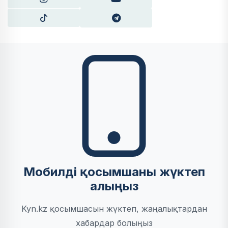
Мобилді қосымшаны жүктеп
алыңыз
Kyn.kz қосымшасын жүктеп, жаңалықтардан
хабардар болыңыз