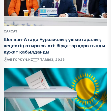
САЯСАТ
Шолпан-Атада Еуразиялық үкіметаралық
кеңестің отырысы өтті: бірқатар қорытынды
құжат қабылданды
АВТОР
KYN.KZ
7 ТАМЫЗ, 2026