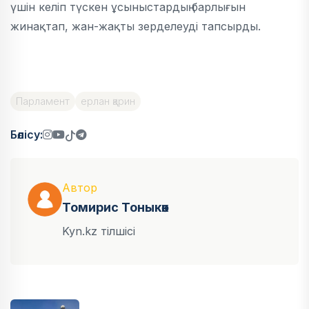
үшін келіп түскен ұсыныстардың барлығын
жинақтап, жан-жақты зерделеуді тапсырды.
Парламент
ерлан қарин
Бөлісу:
Автор
Томирис Тоныкөк
Kyn.kz тілшісі