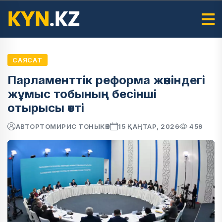
САЯСАТ
Парламенттік реформа жөніндегі
жұмыс тобының бесінші
отырысы өтті
АВТОР
ТОМИРИС ТОНЫКӨК
15 ҚАҢТАР, 2026
459