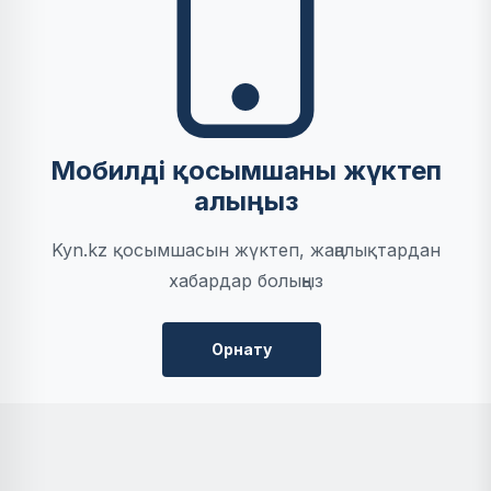
Мобилді қосымшаны жүктеп
алыңыз
Kyn.kz қосымшасын жүктеп, жаңалықтардан
хабардар болыңыз
Орнату