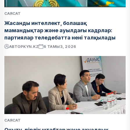
САЯСАТ
Жасанды интеллект, болашақ
мамандықтар және ауылдағы кадрлар:
партиялар теледебатта нені талқылады
АВТОР
KYN.KZ
6 ТАМЫЗ, 2026
САЯСАТ
Оқыту, өңірлік штабтар және ахуалдық