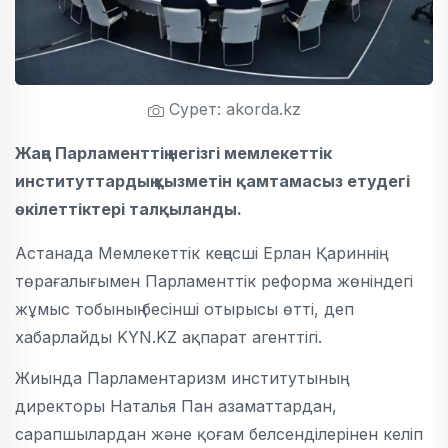
Сурет: akorda.kz
Жаңа Парламенттің негізгі мемлекеттік
институттардың қызметін қамтамасыз етудегі
өкілеттіктері талқыланды.
Астанада Мемлекеттік кеңесші Ерлан Қариннің
төрағалығымен Парламенттік реформа жөніндегі
жұмыс тобының бесінші отырысы өтті, деп
хабарлайды KYN.KZ ақпарат агенттігі.
Жиында Парламентаризм институтының
директоры Наталья Пан азаматтардан,
сарапшылардан және қоғам белсенділерінен келіп