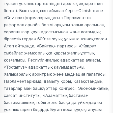
түскен ұсыныстар жөніндегі аралық ақпаратпен
бөлісті. Былтыр қазан айынан бері e-Otinish және
eGov платформаларындағы «Парламенттік
реформа» арнайы бөлімі арқылы халық арасынан,
сарапшылар қауымдастығынан және қоғамдық
бірлестіктерден 600-ге жуық ұсыныс жинақталған.
Атап айтқанда, «Байтақ» партиясы, «Жаңару»
сыбайлас жемқорлыққа қарсы жалпыұлттық
қозғалысы, Республикалық адвокаттар алқасы,
«Toqtamys» адвокаттық қауымдастығы,
Халықаралық арбитраж және медиация палатасы,
Парламентаризмді дамыту қоры, Қазақстандық
татарлар мен башқұрттар конгресі, Экономикалық
саясат институты, «Азаматтық бастама»
бастамашылық тобы және басқа да ұйымдар өз
ұсыныстарын білдірді. Бұған қоса құқықтанушы