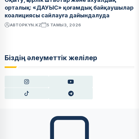
орталық: «ДАУЫС» қоғамдық байқаушылар
коалициясы сайлауға дайындалуда
АВТОР
KYN.KZ
5 ТАМЫЗ, 2026
Біздің әлеуметтік желілер