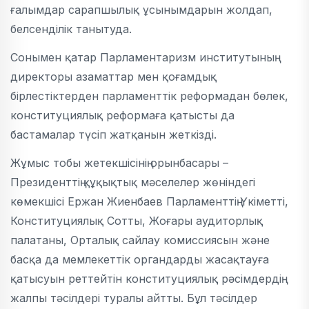
ғалымдар сарапшылық ұсынымдарын жолдап,
белсенділік танытуда.
Сонымен қатар Парламентаризм институтының
директоры азаматтар мен қоғамдық
бірлестіктерден парламенттік реформадан бөлек,
конституциялық реформаға қатысты да
бастамалар түсіп жатқанын жеткізді.
Жұмыс тобы жетекшісінің орынбасары –
Президенттің құқықтық мәселелер жөніндегі
көмекшісі Ержан Жиенбаев Парламенттің Үкіметті,
Конституциялық Сотты, Жоғары аудиторлық
палатаны, Орталық сайлау комиссиясын және
басқа да мемлекеттік органдарды жасақтауға
қатысуын реттейтін конституциялық рәсімдердің
жалпы тәсілдері туралы айтты. Бұл тәсілдер