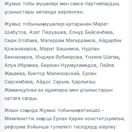
Жұмыс тобы мүшелері мен саяси партиялардың
ұсыныстары негізінде әзірленген.
Жұмыс тобының мүшелері қатарынан Марат
Шибұтов, Азат Перуашев, Елнұр Бейсенбаев,
Серік Егізбаев, Магеррам Магеррамов, Айдарбек
Қожаназаров, Марат Башимов, Нұрлан
Бекназаров, Индира Әубәкірова, Үнзила Шапақ,
Алуа Ибраева, Бөріхан Нұрмұхамедов, Лейла
Жақаева, Виктор Малиновский, Ерлан
Сәрсембаев, Айдос Сарым, Қарлығаш
Жаманқұлова өз идеялары мен ұсыныстарын
ортаға салды.
Жиын соңында Жұмыс тобының жетекшісі –
Мемлекеттік кеңесші Ерлан Қарин конституциялық
реформа бойынша түпкілікті тәсілдерді әзірлеу