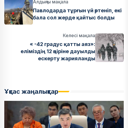
Алдыңғы мақала
Павлодарда тұрғын үй өртеніп, екі
бала сол жерде қайтыс болды
Келесі мақала
« -42 градус қатты аяз»:
еліміздің 12 өңіріне дауылды
ескерту жарияланды
Ұқсас жаңалықтар