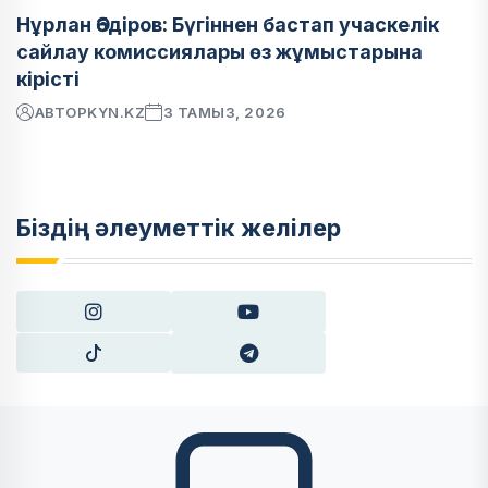
Нұрлан Әбдіров: Бүгіннен бастап учаскелік
сайлау комиссиялары өз жұмыстарына
кірісті
АВТОР
KYN.KZ
3 ТАМЫЗ, 2026
Біздің әлеуметтік желілер