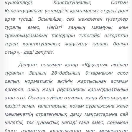
күшейтіледі, Конституциялық Соттың
Конституцияның үстемдігін қамтамасыз етудегі рөлі
арта түседі. Осылайша, сөз жекелеген түзетулер
туралы емес, Негізгі заңның мазмұны мен
тұжырымдамалық тәсілдерін түбегейлі өзгертетін
терең конституциялық жаңғырту туралы болып
отыр»,- деді депутат.
Депутат сонымен қатар «Құқықтық актілер
туралы» Заңның 26-бабының 9-тармағын еске
салып, нормативтік актінің жартысынан астамы
өзгерсе, оның жаңа редакциясы қабылданатынын
атап өтті. Осыған сүйене отырып, жаңа Конституция
қазіргі заман талаптарына, қоғам сұранысына және
мемлекеттің стратегиялық даму мақсаттарына сай
келетіні, тек құқықтық негізді ғана емес, сонымен
бірге азаматтық құндылықтар мен мемлекеттің