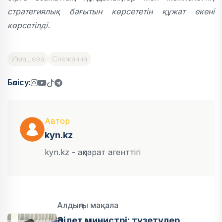
стратегиялық бағытын көрсететін құжат екені
көрсетілді.
Имашева
Снежанна
Бөлісу:
Автор
kyn.kz
kyn.kz - ақпарат агенттігі
Алдыңғы мақала
Әділет министрі: түзетулер