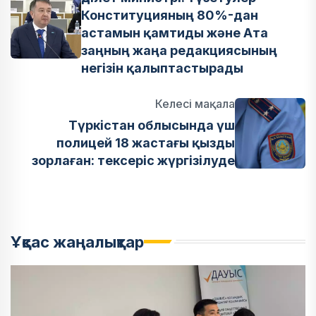
Конституцияның 80%-дан
астамын қамтиды және Ата
заңның жаңа редакциясының
негізін қалыптастырады
Келесі мақала
Түркістан облысында үш
полицей 18 жастағы қызды
зорлаған: тексеріс жүргізілуде
Ұқсас жаңалықтар