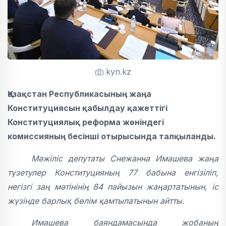
kyn.kz
Қазақстан Республикасының жаңа
Конституциясын қабылдау қажеттігі
Конституциялық реформа жөніндегі
комиссияның бесінші отырысында талқыланды.
Мәжіліс депутаты Снежанна Имашева жаңа
түзетулер Конституцияның 77 бабына енгізіліп,
негізгі заң мәтінінің 84 пайызын жаңартатынын, іс
жүзінде барлық бөлім қамтылатынын айтты.
Имашева баяндамасында жобаның