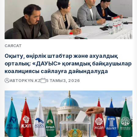
САЯСАТ
Оқыту, өңірлік штабтар және ахуалдық
орталық: «ДАУЫС» қоғамдық байқаушылар
коалициясы сайлауға дайындалуда
АВТОР
KYN.KZ
5 ТАМЫЗ, 2026