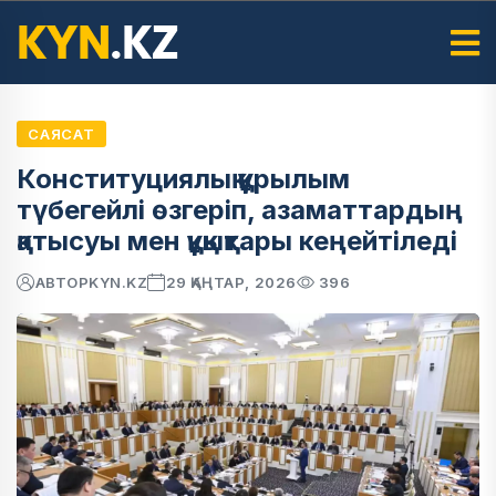
САЯСАТ
Конституциялық құрылым
түбегейлі өзгеріп, азаматтардың
қатысуы мен құқықтары кеңейтіледі
АВТОР
KYN.KZ
29 ҚАҢТАР, 2026
396