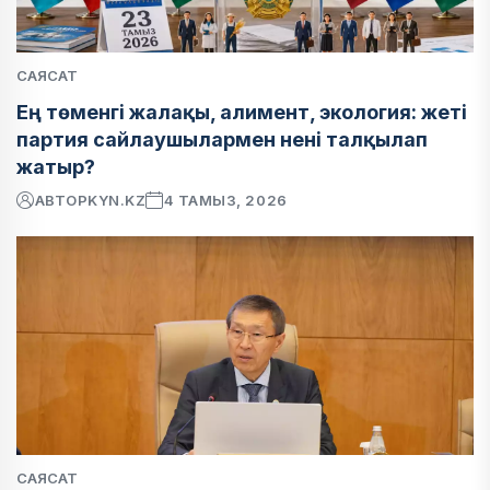
САЯСАТ
Ең төменгі жалақы, алимент, экология: жеті
партия сайлаушылармен нені талқылап
жатыр?
АВТОР
KYN.KZ
4 ТАМЫЗ, 2026
САЯСАТ