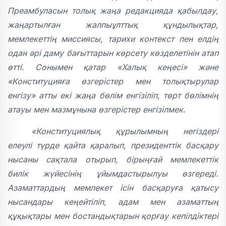
Преамбуласын толық жаңа редакцияда қабылдау,
жаңартылған жалпыұлттық құндылықтар,
мемлекеттің миссиясы, тарихи контекст пен елдің
одан әрі даму бағыттарын көрсету көзделетінін атап
өтті. Сонымен қатар «Халық кеңесі» және
«Конституцияға өзгерістер мен толықтырулар
енгізу» атты екі жаңа бөлім енгізіліп, төрт бөлімнің
атауы мен мазмұнына өзгерістер енгізілмек.
«Конституциялық құрылымның негіздері
елеулі түрде қайта қаралып, президенттік басқару
нысаны сақтала отырып, бірыңғай мемлекеттік
билік жүйесінің ұйымдастырылуы өзгереді.
Азаматтардың мемлекет ісін басқаруға қатысу
нысандары кеңейтіліп, адам мен азаматтың
құқықтары мен бостандықтарын қорғау кепілдіктері