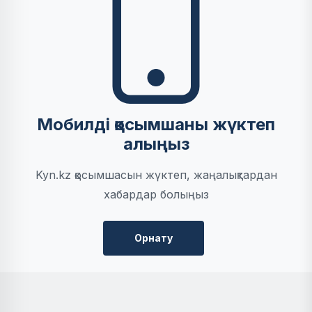
Мобилді қосымшаны жүктеп
алыңыз
Kyn.kz қосымшасын жүктеп, жаңалықтардан
хабардар болыңыз
Орнату