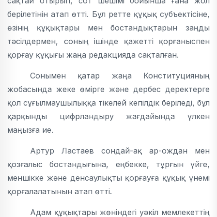
сақтай отырып, сот шешімі бойынша ғана жол
берілетінін атап өтті. Бұл ретте құқық субъектісіне,
өзінің құқықтары мен бостандықтарын заңды
тәсілдермен, соның ішінде қажетті қорғаныспен
қорғау құқығы жаңа редакцияда сақталған.
Сонымен қатар жаңа Конституцияның
жобасында жеке өмірге және дербес деректерге
қол сұғылмаушылыққа тікелей кепілдік беріледі, бұл
қарқынды цифрландыру жағдайында үлкен
маңызға ие.
Артур Ластаев сондай-ақ ар-ождан мен
қозғалыс бостандығына, еңбекке, тұрғын үйге,
меншікке және денсаулықты қорғауға құқық үнемі
қорғалалатынын атап өтті.
Адам құқықтары жөніндегі уәкіл мемлекеттің