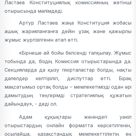
Ластаев Конституциялық комиссияның жетінші
отырысында мәлімдеді.
Артур Ластаев жаңа Конституция жобасы
ашық жарияланғанға дейін ұзақ және қажырлы
жұмыс жүргізілгенін атап өтті.
«Бірнеше ай бойы белсенді талқылау. Жұмыс
тобында да, біздің Комиссия отырыстарында да.
Секцияларда да қызу пікірталастар болды, нақты
дәлелдер келтіріліп, диспуттар өтті. Бірақ
мақсатымыз ортақ болды – мемлекетімізді одан әрі
дамытудың теңгерімді стратегиялық құжатын
дайындау», - деді ол.
Адам құқықтары жөніндегі уәкіл
отырыстардың онлайн форматта көрсетілгенін,
осылайша, қазақстандық мемлекеттіліктің ең