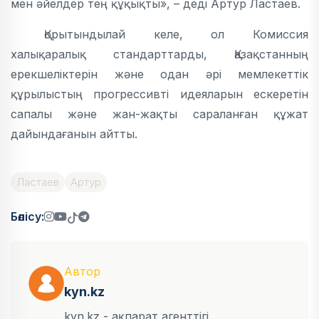
мен әйелдер тең құқықты», – деді Артур Ластаев.
Қорытындылай келе, ол Комиссия
халықаралық стандарттарды, Қазақстанның
ерекшеліктерін және одан әрі мемлекеттік
құрылыстың прогрессивті идеяларын ескеретін
сапалы және жан-жақты сараланған құжат
дайындағанын айтты.
Ластаев
Артур
Бөлісу:
Автор
kyn.kz
kyn.kz - ақпарат агенттігі