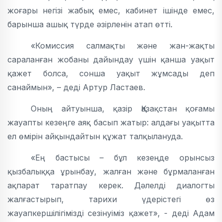
жоғары негізі жабық емес, кабинет ішінде емес,
барынша ашық түрде әзірленін атап өтті.
«Комиссия салмақты және жан-жақты
сараланған жобаны дайындау үшін қанша уақыт
қажет болса, сонша уақыт жұмсады деп
санаймын», – деді Артур Ластаев.
Оның айтуынша, қазір Қазақстан қоғамы
жауапты кезеңге аяқ басып жатыр: алдағы уақытта
ел өмірін айқындайтын құжат талқылануда.
«Ең бастысы – бұл кезеңде орынсыз
қызбалыққа ұрынбау, жалған және бұрмаланған
ақпарат таратпау керек. Дәлелді диалогты
жалғастырып, тарихи үдерістегі өз
жауапкершілігімізді сезінуіміз қажет», - деді Адам