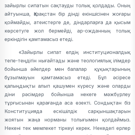
зайырлы сипатын сақтауды толық қолдады. Оның
айтуынша, Қазақстан бір дінді екіншісінен жоғары
қоймайды, атеистерге де, діндарларға да қысым
көрсетуге жол бермейді, ар-ожданның толық
еркіндігін қамтамасыз етеді.
«Зайырлы сипат елдің институционалдық
тепе-теңдігін нығайтады және теологиялық ілімдер
бойынша әйелдер мен балалар құқықтарының
бұзылмауын қамтамасыз етеді. Бұл әсіресе
қалыңдықты алып қашумен күресу және оларды
діни рәсімдер бойынша некеге мәжбүрлеу
тұрғысынан қарағанда аса өзекті. Сондықтан біз
Конституцияда ескішілдік сарқыншақтарын
жоятын жаңа норманы толығымен қолдаймыз.
Некені тек мемлекет тіркеуі керек. Некедегі ерлер