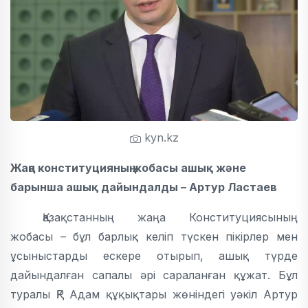
kyn.kz
Жаңа конституцияның жобасы ашық және
барынша ашық дайындалды – Артур Ластаев
Қазақстанның жаңа Конституциясының
жобасы – бұл барлық келіп түскен пікірлер мен
ұсыныстарды ескере отырып, ашық түрде
дайындалған сапалы әрі сараланған құжат. Бұл
туралы ҚР Адам құқықтары жөніндегі уәкіл Артур