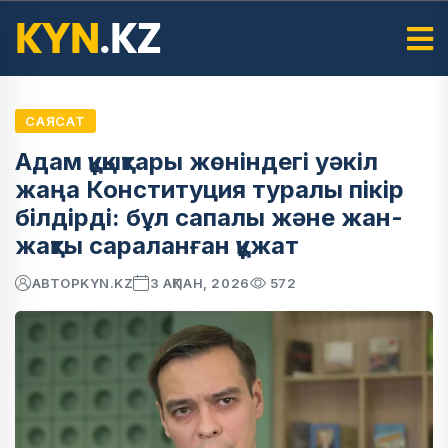
САЯСАТ
Адам құқықтары жөніндегі уәкіл
жаңа Конституция туралы пікір
білдірді: бұл сапалы және жан-
жақты сараланған құжат
АВТОР
KYN.KZ
3 АҚПАН, 2026
572