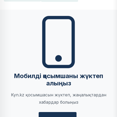
Мобилді қосымшаны жүктеп
алыңыз
Kyn.kz қосымшасын жүктеп, жаңалықтардан
хабардар болыңыз