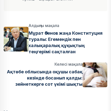
Алдыңғы мақала
Мұрат Әбенов жаңа Конституция
туралы: Егемендік пен
халықаралық құқықтың
теңгерімі сақталған
Келесі мақала
Ақтөбе облысында оқушы сабақ
кезінде босанып қалды:
зейнеткерге сот үкімі шықты