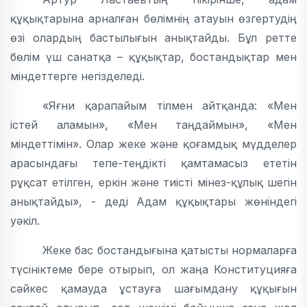
құқықтарына арналған бөлімнің атауын өзгертудің
өзі олардың бастылығын анықтайды. Бұл ретте
бөлім үш санатқа – құқықтар, бостандықтар мен
міндеттерге негізделеді.
«Яғни қарапайым тілмен айтқанда: «Мен
істей аламын», «Мен таңдаймын», «Мен
міндеттімін». Олар жеке және қоғамдық мүдделер
арасындағы тепе-теңдікті қамтамасыз ететін
рұқсат етілген, еркін және тиісті мінез-құлық шегін
анықтайды», - деді Адам құқықтары жөніндегі
уәкіл.
Жеке бас бостандығына қатысты нормаларға
түсініктеме бере отырып, ол жаңа Конституцияға
сәйкес қамауда ұстауға шағымдану құқығын