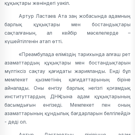
құқықтары жөніндегі уәкіл.
Артур Ластаев Ата заң жобасында адамның
барлық құқықтары мен бостандықтары
сақталғанын, ал кейбір мәселелерде –
күшейтілгенін атап өтті.
«Преамбулада еліміздің тарихында алғаш рет
азаматтардың құқықтары мен бостандықтарын
мүлтіксіз сақтау қағидаты жарияланды. Енді бұл
мемлекет қызметінің қағидаттарының біріне
айналады. Оны енгізу барлық негізгі қоғамдық
институттардың ДНҚ-сына адам құқықтарының
басымдығын енгізеді. Мемлекет пен оның
азаматтарының құндылық бағдарларын белгілейді»
- деді ол.
Артур Ластаевтың пікірінше, адам