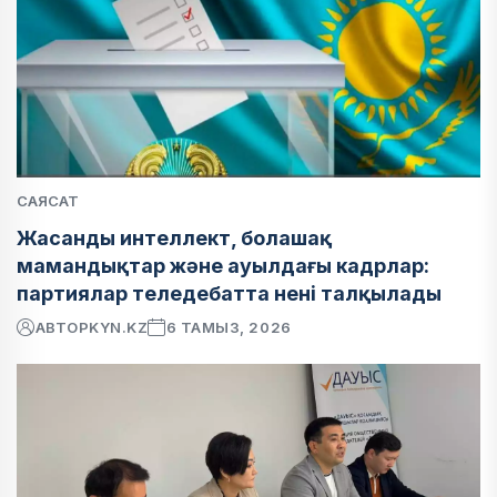
САЯСАТ
Жасанды интеллект, болашақ
мамандықтар және ауылдағы кадрлар:
партиялар теледебатта нені талқылады
АВТОР
KYN.KZ
6 ТАМЫЗ, 2026