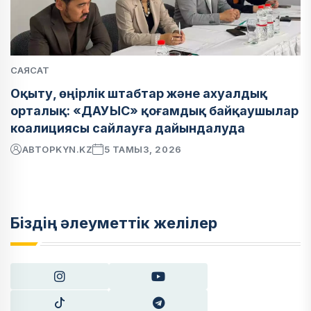
САЯСАТ
Оқыту, өңірлік штабтар және ахуалдық
орталық: «ДАУЫС» қоғамдық байқаушылар
коалициясы сайлауға дайындалуда
АВТОР
KYN.KZ
5 ТАМЫЗ, 2026
Біздің әлеуметтік желілер