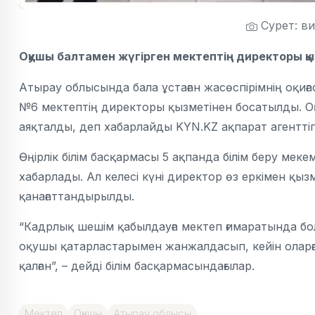
Сурет: в
Оқушы балтамен жүгірген мектептің директоры қы
Атырау облысында бала ұстаған жасөспірімнің оқиғ
№6 мектептің директоры қызметінен босатылды. Оқи
аяқталды, деп хабарлайды KYN.KZ ақпарат агенттігі
Өңірлік білім басқармасы 5 ақпанда білім беру мек
хабарлады. Ал келесі күні директор өз еркімен қыз
қанағаттандырылды.
“Кадрлық шешім қабылдауға мектеп ғимаратында болғ
оқушы қатарластарымен жанжалдасып, кейін оларға
қалған”, – дейді білім басқармасындағылар.
Мектеп
Оқушы
Атырау облысы