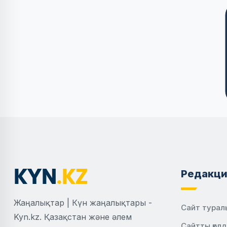
Редакци
Жаңалықтар | Күн жаңалықтары -
Сайт турал
Kyn.kz. Қазақстан және әлем
Сайтты қол