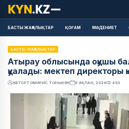
БАСТЫ ЖАҢАЛЫҚТАР
ҚОҒАМ
МӘДЕНИЕТ
БАСТЫ ЖАҢАЛЫҚТАР
Атырау облысында оқушы б
қуалады: мектеп директоры қ
АВТОР
ТОМИРИС ТОНЫКӨК
9 АҚПАН, 2026
453