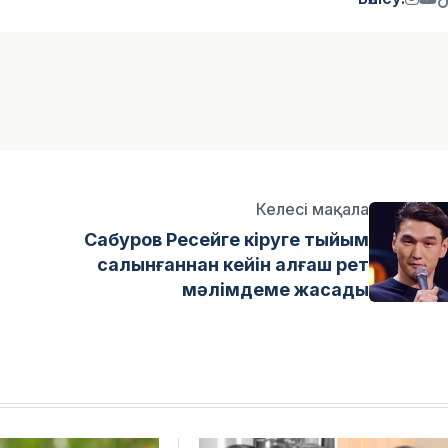
Келесі мақала
Сабуров Ресейге кіруге тыйым
салынғаннан кейін алғаш рет
мәлімдеме жасады