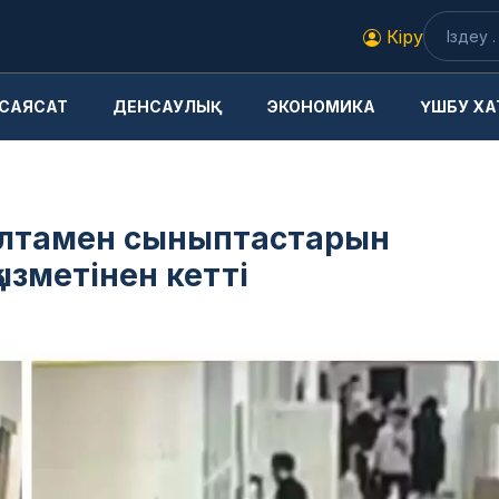
Кіру
САЯСАТ
ДЕНСАУЛЫҚ
ЭКОНОМИКА
ҮШБУ ХА
алтамен сыныптастарын
ызметінен кетті