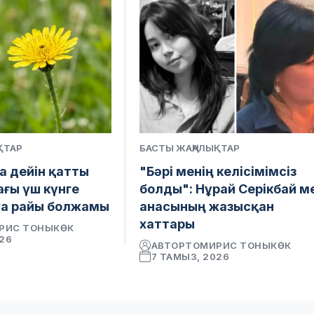
ҚТАР
БАСТЫ ЖАҢАЛЫҚТАР
а дейін қатты
"Бәрі менің келісімімсіз
ағы үш күнге
болды": Нұрай Серікбай м
уа райы болжамы
анасының жазысқан
хаттары
РИС ТОНЫКӨК
026
АВТОР
ТОМИРИС ТОНЫКӨК
7 ТАМЫЗ, 2026