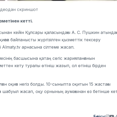
идеодан скриншот
зметінен кетті.
асынан кейін Құлсары қаласындағы А. С. Пушкин атында
ғаға байланысты жүргізілген қызметтік тексеру
 Almaty.tv арнасына сілтеме жасап.
емесінің басшысына қатаң сөгіс жарияланғанын
меттен кету туралы өтініш жазып, ол өтініш бірден
ан оқиға негіз болды. 10-сыныпта оқитын 15 жастағы
 шабуыл жасап, оқу орнының аумағынан өз бетінше кет
Бөлісу: