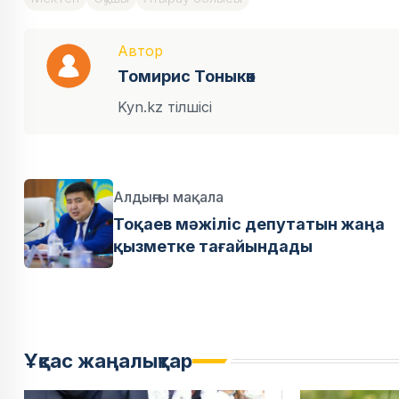
Автор
Томирис Тоныкөк
Kyn.kz тілшісі
Алдыңғы мақала
Тоқаев мәжіліс депутатын жаңа
қызметке тағайындады
Ұқсас жаңалықтар