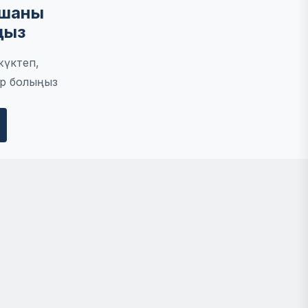
мшаны
ңыз
жүктеп,
р болыңыз