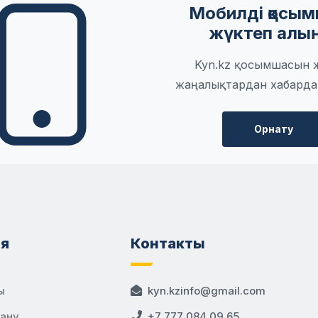
Мобилді қосы
жүктеп алы
Kyn.kz қосымшасын 
жаңалықтардан хабарда
Орнату
я
Контакты
ы
kyn.kzinfo@gmail.com
дану
+7 777 084 09 65