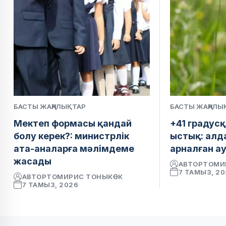
БАСТЫ ЖАҢАЛЫҚТАР
БАСТЫ ЖАҢАЛЫ
Мектеп формасы қандай
+41 градусқ
болу керек?: министрлік
ыстық: алд
ата-аналарға мәлімдеме
арналған а
жасады
АВТОР
ТОМИ
7 ТАМЫЗ, 2
АВТОР
ТОМИРИС ТОНЫКӨК
7 ТАМЫЗ, 2026