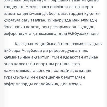
бойынша референдум – баршамыз үшін маңызды
таңдау сәті. Негізгі заңға енгізілген өзгерістер әр
азаматқа әділ мүмкіндік беріп, жастардың құқығын
қорғауға бағытталған. 15 наурызда мен еліміздің
болашағын қорғап, осы реформаларды қолдап,
референдумға қатысамын», деді Ә.Әбужақынова.
Қазақтың маңдайына біткен шахматшы қызы
Бибісара Асаубаева да референдумнан тыс
қалмайтынын аңғартып: «Мен Қазақстан атынан
өнер көрсететін спортшы ретінде ілгері
дамитынымызға сенемін, сондай-ақ еліміздің
тұрақтылығы мен келешегіне бағытталған
реформаларды қолдаймын», деп жазды.