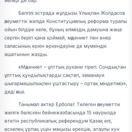
иелері де бар.
Белгілі эстрада жұлдызы Ұлықпан Жолдасов
әлеуметтік желіде Конституциялық реформа туралы
ойын білдіре келе, бұның еліміздің дамуына жаңа
серпін беріп қана қоймай, мәдениет пен өнер
саласының еркін өркендеуіне де мүмкіндік
ашатынын жазды.
«Мәдениет – ұлттың рухани тірегі. Сондықтан
ұлттық құндылықтарды сақтап, заманауи
шығармашылықпен ұштастыру – ортақ міндетіміз»,
деді әнші.
Танымал актер Ерболат Төлеген әлеуметтік
желіге бөліскен бейнежазбасында 15 наурызда
өтетін республикалық референдум Қазақ елі,
өскелең ұрпақ үшін маңызы ерекше, атаулы күн