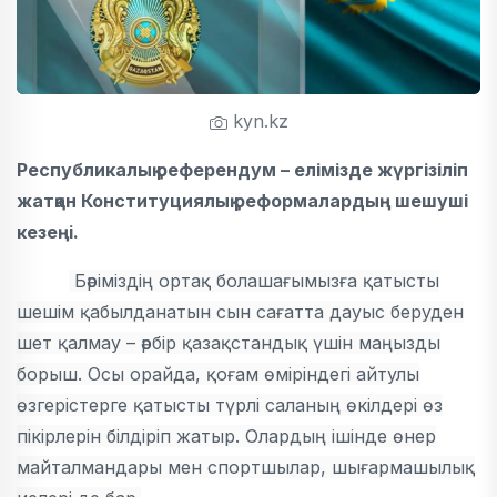
kyn.kz
Республикалық референдум – елімізде жүргізіліп
жатқан Конституциялық реформалардың шешуші
кезеңі.
Бәріміздің ортақ болашағымызға қатысты
шешім қабылданатын сын сағатта дауыс беруден
шет қалмау – әрбір қазақстандық үшін маңызды
борыш. Осы орайда, қоғам өміріндегі айтулы
өзгерістерге қатысты түрлі саланың өкілдері өз
пікірлерін білдіріп жатыр. Олардың ішінде өнер
майталмандары мен спортшылар, шығармашылық