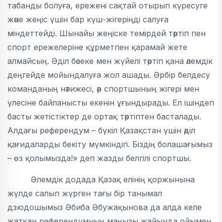
табанды болуға, ережені сақтай отырып күресуге
және жеңіс үшін бар күш-жігеріңді салуға
міндеттейді. Шынайы жеңіске темірдей тәртіп пен
спорт ережелеріне құрметпен қарамай жете
алмайсың. Әділ бәсеке мен жүйелі тәртіп қана әлемдік
деңгейде мойындалуға жол ашады. Әрбір белдесу
команданың нәтижесі, әр спортшының жігері мен
үлесіне байланысты екенін ұғындырады. Ел ішіндегі
басты жетістіктер де ортақ тәртіптен басталады.
Алдағы референдум – бүкіл Қазақстан үшін әділ
қағидаларды бекіту мүмкіндігі. Біздің болашағымыз
– өз қолымызда!» деп жазды белгілі спортшы.
Әлемдік додада Қазақ елінің қоржынына
жүлде салып жүрген тағы бір танымал
дзюдошымыз Әбиба Әбужақынова да алда келе
жатқан референдумның маңызы жайында ойымен