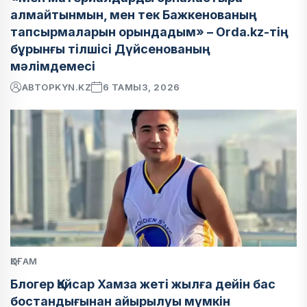
алмайтынмын, мен тек Бажкенованың
тапсырмаларын орындадым» – Orda.kz-тің
бұрынғы тілшісі Дүйсенованың
мәлімдемесі
АВТОР
KYN.KZ
6 ТАМЫЗ, 2026
ҚОҒАМ
Блогер Қайсар Хамза жеті жылға дейін бас
бостандығынан айырылуы мүмкін