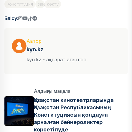
Конституция
заң
көкту
Бөлісу:
Автор
kyn.kz
kyn.kz - ақпарат агенттігі
Алдыңғы мақала
Қазақстан кинотеатрларында
Қазақстан Республикасының
Конституциясын қолдауға
арналған бейнероликтер
көрсетілуде