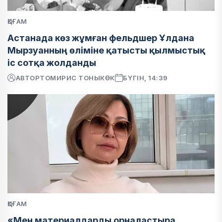
ҚОҒАМ
Астанада көз жұмған фельдшер Ұлдана
Мырзуанның өліміне қатысты қылмыстық
іс сотқа жолданды
АВТОР
ТОМИРИС ТОНЫКӨК
БҮГІН, 14:39
ҚОҒАМ
«Мен материалдарды орналастыра