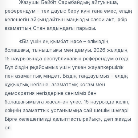
Жазушы Бейбіт Сарыбайдың айтуынша,
референдум – тек дауыс беру күні ғана емес, елдің
келешегін айқындайтын маңызды саяси акт, әрбір
азаматтың Отан алдындағы парызы.
«Біз үшін ең қымбат нәрсе – еліміздің
болашағы, тыныштығы мен дамуы. 2026 жылдың
15 наурызында республикалық референдум өтеді.
Бұл біздің әрқайсымыз үшін үлкен жауапкершілік
пен азаматтық міндет. Біздің таңдауымыз – елдің
құқықтық негізіне, азаматтық қоғам мен
демократия негіздеріне сеніміміз бен
болашағымызға жасалған үлес. 15 наурызда келіп,
өзіңнің азаматтық ұстанымыңа сай шешім шығар!
Бірге келешегімізді қалыптастырайық», деп жазды
ол.