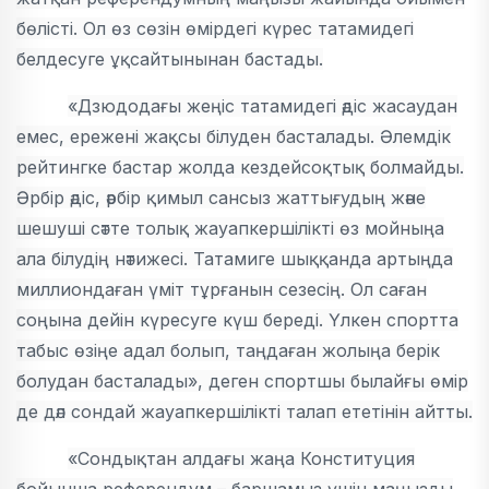
бөлісті. Ол өз сөзін өмірдегі күрес татамидегі
белдесуге ұқсайтынынан бастады.
«Дзюдодағы жеңіс татамидегі әдіс жасаудан
емес, ережені жақсы білуден басталады. Әлемдік
рейтингке бастар жолда кездейсоқтық болмайды.
Әрбір әдіс, әрбір қимыл сансыз жаттығудың және
шешуші сәтте толық жауапкершілікті өз мойныңа
ала білудің нәтижесі. Татамиге шыққанда артыңда
миллиондаған үміт тұрғанын сезесің. Ол саған
соңына дейін күресуге күш береді. Үлкен спортта
табыс өзіңе адал болып, таңдаған жолыңа берік
болудан басталады», деген спортшы былайғы өмір
де дәл сондай жауапкершілікті талап ететінін айтты.
«Сондықтан алдағы жаңа Конституция