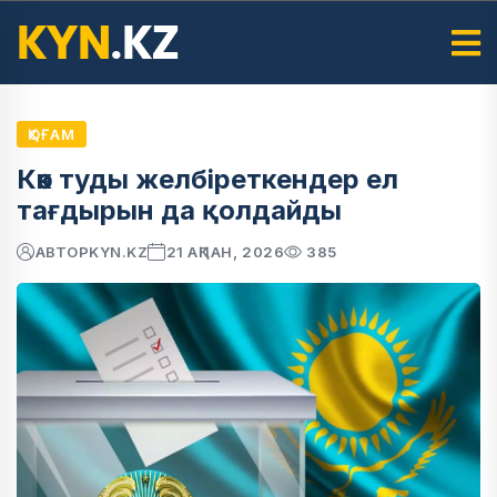
ҚОҒАМ
Көк туды желбіреткендер ел
тағдырын да қолдайды
АВТОР
KYN.KZ
21 АҚПАН, 2026
385