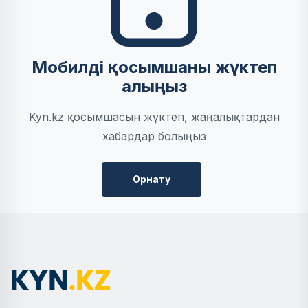
Мобилді қосымшаны жүктеп
алыңыз
Kyn.kz қосымшасын жүктеп, жаңалықтардан
хабардар болыңыз
Орнату