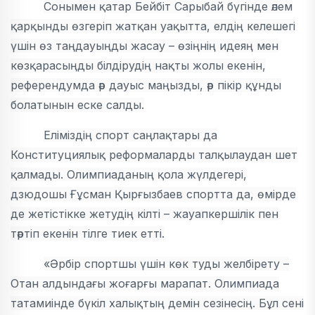
Сонымен қатар Бейбіт Сарыбай бүгінде әлем
қарқынды өзгеріп жатқан уақытта, елдің келешегі
үшін өз таңдауыңды жасау – өзіңнің идеяң мен
көзқарасыңды білдірудің нақты жолы екенін,
референдумда әр дауыс маңызды, әр пікір құнды
болатынын еске салды.
Еліміздің спорт саңлақтары да
Конституциялық реформаларды талқылаудан шет
қалмады. Олимпиаданың қола жүлдегері,
дзюдошы Ғұсман Қырғызбаев спортта да, өмірде
де жетістікке жетудің кілті – жауапкершілік пен
тәртіп екенін тілге тиек етті.
«Әрбір спортшы үшін көк туды желбірету –
Отан алдындағы жоғарғы марапат. Олимпиада
татамиінде бүкіл халықтың демін сезінесің. Бұл сені