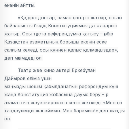
екенін айтты.
«Қадірлі достар, заман өзгеріп жатыр, соған
байланысты біздің Конституциямыз да жаңарып
жатыр. Осы тұста референдумға қатысу – әрбір
Қазақстан азаматының борышы екенін еске
салғым келеді, осы күннен қалыс қалмаңыздар»,
деп мәлімдеді ол.
Театр және кино актері Еркебұлан
Дайыров еліміз үшін
маңызды шешім қабылданатын референдум күні
жаңа Конституция жобасына дауыс беру – әр
азаматтың жауапкершілігі екенін жеткізді. «Мен өз
таңдауымды жасаймын. Мен барамын!» деп жазды
ол.