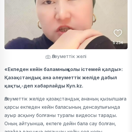
Әлеуметтік желі
«Екпеден кейін баламның қолы істемей қалды»:
Қазақстандық ана әлеуметтік желіде дабыл
қақты,-деп хабарлайды Kyn.kz.
Әлеуметтік желіде қазақстандық ананың қызылшаға
қарсы екпеден кейін баласының денсаулығында
ауыр асқыну болғаны туралы видеосы тарады.
Оның айтуынша, екпеге дейін бала сау болған,
алайда вакцина алғаннан кейін сол қолы