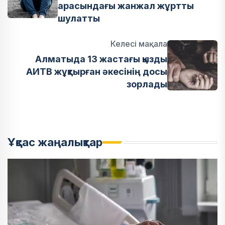
арасындағы жанжал жұртты
шулатты
Келесі мақала
Алматыда 13 жастағы қызды
АИТВ жұқтырған әкесінің досы
зорлады
Ұқсас жаңалықтар