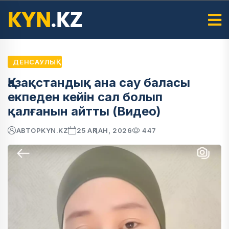
ДЕНСАУЛЫҚ
Қазақстандық ана сау баласы
екпеден кейін сал болып
қалғанын айтты (Видео)
АВТОР
KYN.KZ
25 АҚПАН, 2026
447