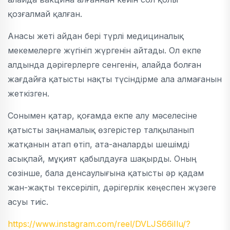
қозғалмай қалған.
Анасы жеті айдан бері түрлі медициналық
мекемелерге жүгініп жүргенін айтады. Ол екпе
алдында дәрігерлерге сенгенін, алайда болған
жағдайға қатысты нақты түсіндірме ала алмағанын
жеткізген.
Сонымен қатар, қоғамда екпе алу мәселесіне
қатысты заңнамалық өзгерістер талқыланып
жатқанын атап өтіп, ата-аналарды шешімді
асықпай, мұқият қабылдауға шақырды. Оның
сөзінше, бала денсаулығына қатысты әр қадам
жан-жақты тексеріліп, дәрігерлік кеңеспен жүзеге
асуы тиіс.
https://www.instagram.com/reel/DVLJS66iIlu/?