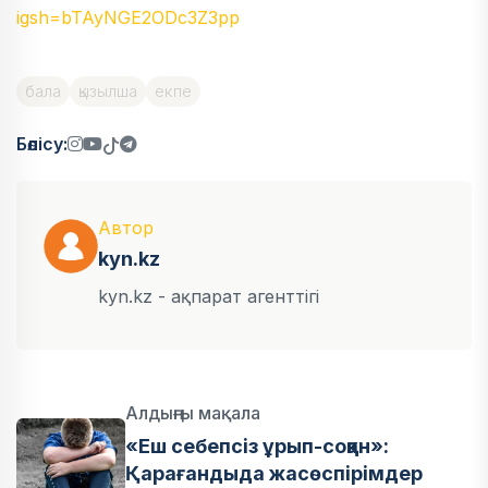
igsh=bTAyNGE2ODc3Z3pp
бала
қызылша
екпе
Бөлісу:
Автор
kyn.kz
kyn.kz - ақпарат агенттігі
Алдыңғы мақала
«Еш себепсіз ұрып-соққан»:
Қарағандыда жасөспірімдер