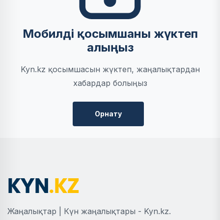
Мобилді қосымшаны жүктеп
алыңыз
Kyn.kz қосымшасын жүктеп, жаңалықтардан
хабардар болыңыз
Орнату
Жаңалықтар | Күн жаңалықтары - Kyn.kz.