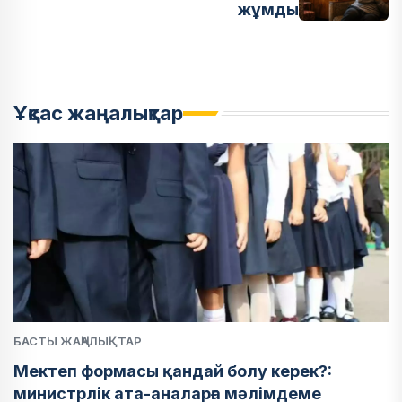
жұмды
Ұқсас жаңалықтар
БАСТЫ ЖАҢАЛЫҚТАР
Мектеп формасы қандай болу керек?:
министрлік ата-аналарға мәлімдеме