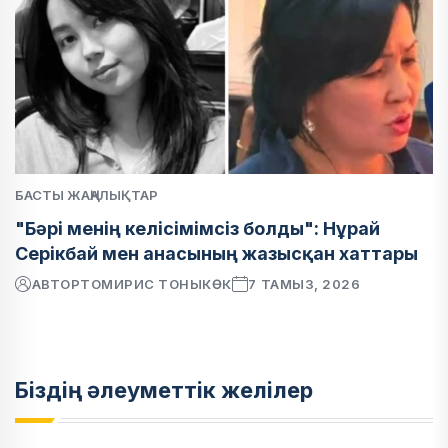
БАСТЫ ЖАҢАЛЫҚТАР
"Бәрі менің келісімімсіз болды": Нұрай
Серікбай мен анасының жазысқан хаттары
АВТОР
ТОМИРИС ТОНЫКӨК
7 ТАМЫЗ, 2026
Біздің әлеуметтік желілер