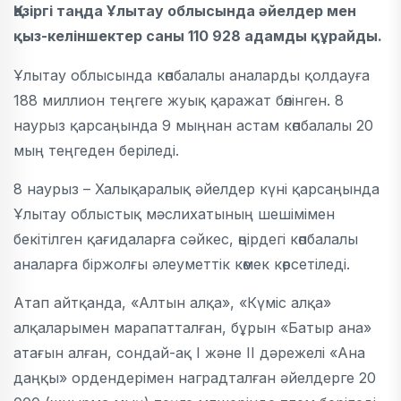
Қазіргі таңда Ұлытау облысында әйелдер мен
қыз-келіншектер саны 110 928 адамды құрайды.
Ұлытау облысында көпбалалы аналарды қолдауға
188 миллион теңгеге жуық қаражат бөлінген. 8
наурыз қарсаңында 9 мыңнан астам көпбалалы 20
мың теңгеден беріледі.
8 наурыз – Халықаралық әйелдер күні қарсаңында
Ұлытау облыстық мәслихатының шешімімен
бекітілген қағидаларға сәйкес, өңірдегі көпбалалы
аналарға біржолғы әлеуметтік көмек көрсетіледі.
Атап айтқанда, «Алтын алқа», «Күміс алқа»
алқаларымен марапатталған, бұрын «Батыр ана»
атағын алған, сондай-ақ I және II дәрежелі «Ана
даңқы» ордендерімен наградталған әйелдерге 20