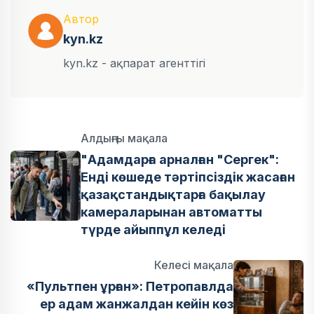
Автор
kyn.kz
kyn.kz - ақпарат агенттігі
Алдыңғы мақала
"Адамдарға арналған "Сергек":
Енді көшеде тәртіпсіздік жасаған
қазақстандықтарға бақылау
камераларынан автоматты
түрде айыппұл келеді
Келесі мақала
«Пультпен ұрған»: Петропавлда
ер адам жанжалдан кейін көз