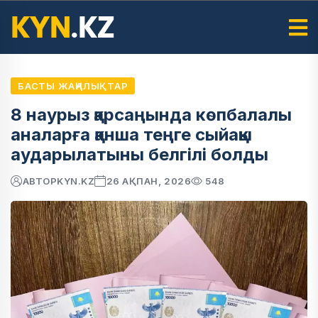
БАСТЫ ЖАҢАЛЫҚТАР
8 наурыз қарсаңында көпбалалы
аналарға қанша теңге сыйақы
аударылатыны белгілі болды
АВТОР
KYN.KZ
26 АҚПАН, 2026
548