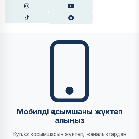
Мобилді қосымшаны жүктеп
алыңыз
Kyn.kz қосымшасын жүктеп, жаңалықтардан