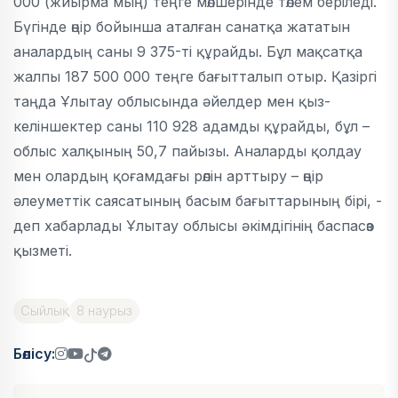
000 (жиырма мың) теңге мөлшерінде төлем беріледі.
Бүгінде өңір бойынша аталған санатқа жататын
аналардың саны 9 375-ті құрайды. Бұл мақсатқа
жалпы 187 500 000 теңге бағытталып отыр. Қазіргі
таңда Ұлытау облысында әйелдер мен қыз-
келіншектер саны 110 928 адамды құрайды, бұл –
облыс халқының 50,7 пайызы. Аналарды қолдау
мен олардың қоғамдағы рөлін арттыру – өңір
әлеуметтік саясатының басым бағыттарының бірі, -
деп хабарлады Ұлытау облысы әкімдігінің баспасөз
қызметі.
Сыйлық
8 наурыз
Бөлісу: