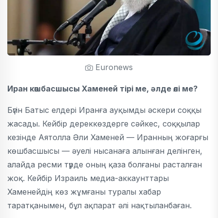
Euronews
Иран көшбасшысы Хаменей тірі ме, әлде өлі ме?
Бүгін Батыс елдері Иранға ауқымды әскери соққы
жасады. Кейбір дереккөздерге сәйкес, соққылар
кезінде Аятолла Әли Хаменей — Иранның жоғарғы
көшбасшысы — әуелі нысанаға алынған делінген,
алайда ресми түрде оның қаза болғаны расталған
жоқ. Кейбір Израиль медиа-аккаунттары
Хаменейдің көз жұмғаны туралы хабар
таратқанымен, бұл ақпарат әлі нақтыланбаған.