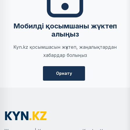
Мобилді қосымшаны жүктеп
алыңыз
Kyn.kz қосымшасын жүктеп, жаңалықтардан
хабардар болыңыз
Орнату