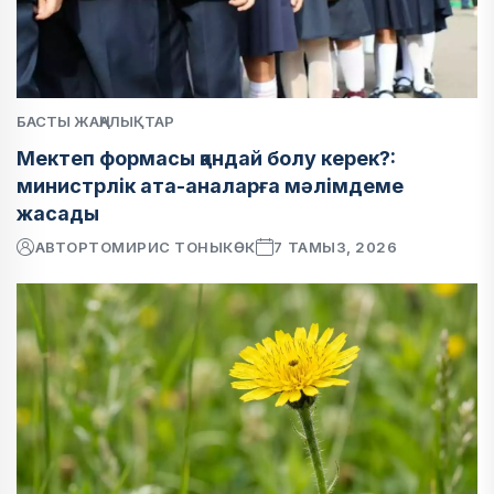
БАСТЫ ЖАҢАЛЫҚТАР
Мектеп формасы қандай болу керек?:
министрлік ата-аналарға мәлімдеме
жасады
АВТОР
ТОМИРИС ТОНЫКӨК
7 ТАМЫЗ, 2026