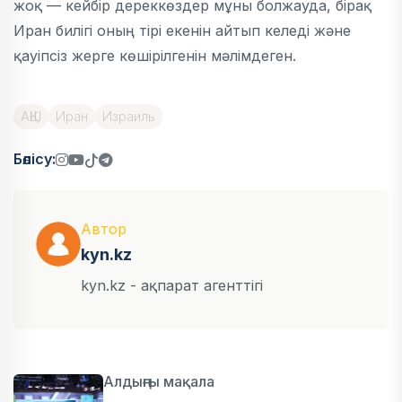
жоқ — кейбір дереккөздер мұны болжауда, бірақ
Иран билігі оның тірі екенін айтып келеді және
қауіпсіз жерге көшірілгенін мәлімдеген.
АҚШ
Иран
Израиль
Бөлісу:
Автор
kyn.kz
kyn.kz - ақпарат агенттігі
Алдыңғы мақала