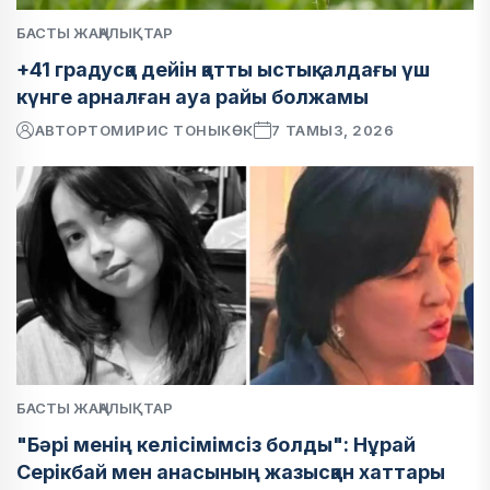
БАСТЫ ЖАҢАЛЫҚТАР
+41 градусқа дейін қатты ыстық: алдағы үш
күнге арналған ауа райы болжамы
АВТОР
ТОМИРИС ТОНЫКӨК
7 ТАМЫЗ, 2026
БАСТЫ ЖАҢАЛЫҚТАР
"Бәрі менің келісімімсіз болды": Нұрай
Серікбай мен анасының жазысқан хаттары