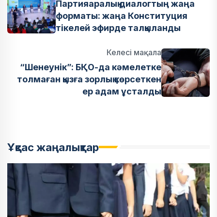
Партияаралық диалогтың жаңа
форматы: жаңа Конституция
тікелей эфирде талқыланды
Келесі мақала
“Шенеунік”: БҚО-да кәмелетке
толмаған қызға зорлық көрсеткен
ер адам ұсталды
Ұқсас жаңалықтар