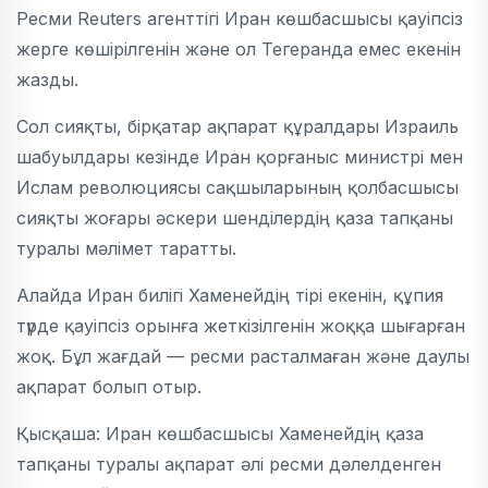
Ресми Reuters агенттігі Иран көшбасшысы қауіпсіз
жерге көшірілгенін және ол Тегеранда емес екенін
жазды.
Сол сияқты, бірқатар ақпарат құралдары Израиль
шабуылдары кезінде Иран қорғаныс министрі мен
Ислам революциясы сақшыларының қолбасшысы
сияқты жоғары әскери шенділердің қаза тапқаны
туралы мәлімет таратты.
Алайда Иран билігі Хаменейдің тірі екенін, құпия
түрде қауіпсіз орынға жеткізілгенін жоққа шығарған
жоқ. Бұл жағдай — ресми расталмаған және даулы
ақпарат болып отыр.
Қысқаша: Иран көшбасшысы Хаменейдің қаза
тапқаны туралы ақпарат әлі ресми дәлелденген