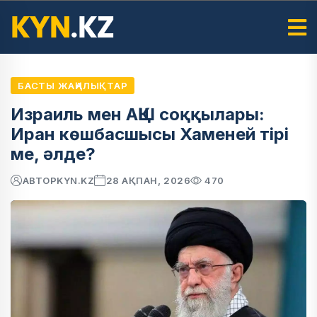
БАСТЫ ЖАҢАЛЫҚТАР
Израиль мен АҚШ соққылары:
Иран көшбасшысы Хаменей тірі
ме, әлде?
АВТОР
KYN.KZ
28 АҚПАН, 2026
470