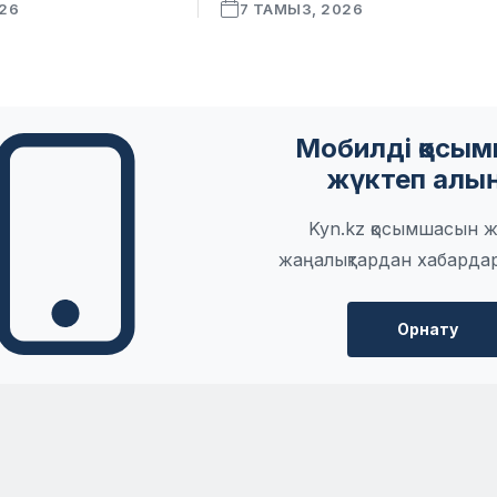
026
7 ТАМЫЗ, 2026
Мобилді қосы
жүктеп алы
Kyn.kz қосымшасын ж
жаңалықтардан хабарда
Орнату