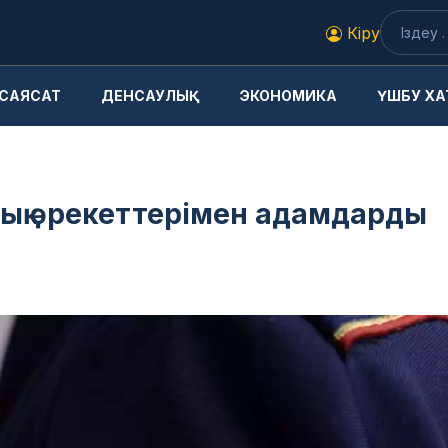
Кіру
САЯСАТ
ДЕНСАУЛЫҚ
ЭКОНОМИКА
ҮШБУ ХА
ық әрекеттерімен адамдарды