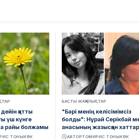
ҚТАР
БАСТЫ ЖАҢАЛЫҚТАР
 дейін қатты
"Бәрі менің келісімімсіз
ғы үш күнге
болды": Нұрай Серікбай м
уа райы болжамы
анасының жазысқан хатта
РИС ТОНЫКӨК
АВТОР
ТОМИРИС ТОНЫКӨК