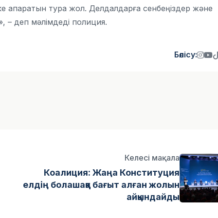
кке апаратын тура жол. Делдалдарға сенбеңіздер және
, – деп мәлімдеді полиция.
Бөлісу:
Келесі мақала
Коалиция: Жаңа Конституция
елдің болашаққа бағыт алған жолын
айқындайды