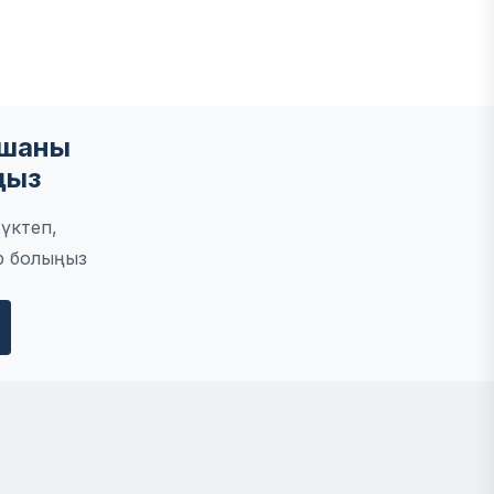
мшаны
ңыз
үктеп,
р болыңыз