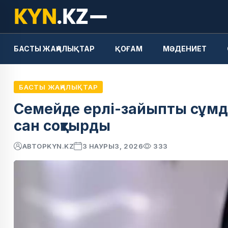
БАСТЫ ЖАҢАЛЫҚТАР
ҚОҒАМ
МӘДЕНИЕТ
БАСТЫ ЖАҢАЛЫҚТАР
Семейде ерлі-зайыпты сұмд
сан соқтырды
АВТОР
KYN.KZ
3 НАУРЫЗ, 2026
333