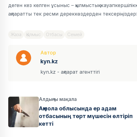
деген кез келген ұсыныс – қылмыстық жауапкершілі
ақпаратты тек ресми дереккөздерден тексеріңіздер»
Жаза
Қылмыс
Отбасы
Семей
Автор
kyn.kz
kyn.kz - ақпарат агенттігі
Алдыңғы мақала
Ақмола облысында ер адам
отбасының төрт мүшесін өлтіріп
кетті