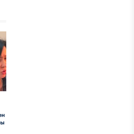
ен
ры