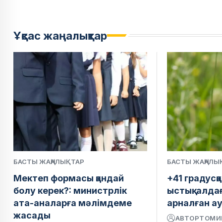
Ұқсас жаңалықтар
БАСТЫ ЖАҢАЛЫҚТАР
БАСТЫ ЖАҢАЛЫ
Мектеп формасы қандай
+41 градусқа
болу керек?: министрлік
ыстық: алда
ата-аналарға мәлімдеме
арналған а
жасады
АВТОР
ТОМИ