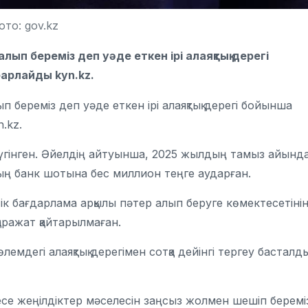
то: gov.kz
ып береміз деп уәде еткен ірі алаяқтық дерегі
арлайды kyn.kz.
 береміз деп уәде еткен ірі алаяқтық дерегі бойынша
n.kz.
үгінген. Әйелдің айтуынша, 2025 жылдың тамыз айынд
ң банк шотына бес миллион теңге аударған.
ік бағдарлама арқылы пәтер алып беруге көмектесетіні
аражат қайтарылмаған.
емдегі алаяқтық дерегімен сотқа дейінгі тергеу басталды
се жеңілдіктер мәселесін заңсыз жолмен шешіп беремі