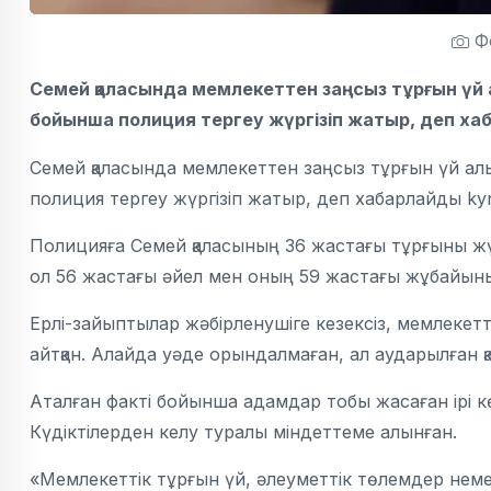
Фо
Семей қаласында мемлекеттен заңсыз тұрғын үй ал
бойынша полиция тергеу жүргізіп жатыр, деп хаб
Семей қаласында мемлекеттен заңсыз тұрғын үй алып
полиция тергеу жүргізіп жатыр, деп хабарлайды ky
Полицияға Семей қаласының 36 жастағы тұрғыны ж
ол 56 жастағы әйел мен оның 59 жастағы жұбайыны
Ерлі-зайыптылар жәбірленушіге кезексіз, мемлекетт
айтқан. Алайда уәде орындалмаған, ал аударылған қ
Аталған факті бойынша адамдар тобы жасаған ірі көл
Күдіктілерден келу туралы міндеттеме алынған.
«Мемлекеттік тұрғын үй, әлеуметтік төлемдер неме