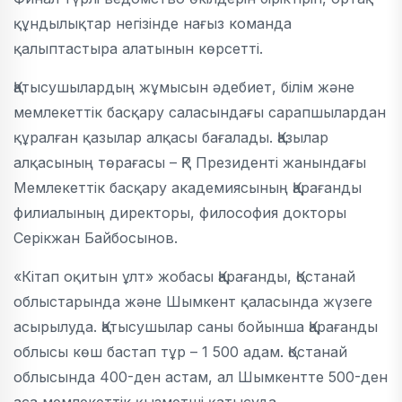
құндылықтар негізінде нағыз команда
қалыптастыра алатынын көрсетті.
Қатысушылардың жұмысын әдебиет, білім және
мемлекеттік басқару саласындағы сарапшылардан
құралған қазылар алқасы бағалады. Қазылар
алқасының төрағасы – ҚР Президенті жанындағы
Мемлекеттік басқару академиясының Қарағанды
филиалының директоры, философия докторы
Серікжан Байбосынов.
«Кітап оқитын ұлт» жобасы Қарағанды, Қостанай
облыстарында және Шымкент қаласында жүзеге
асырылуда. Қатысушылар саны бойынша Қарағанды
облысы көш бастап тұр – 1 500 адам. Қостанай
облысында 400-ден астам, ал Шымкентте 500-ден