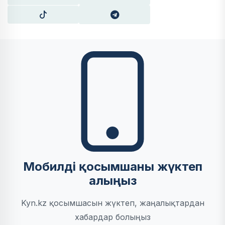
Мобилді қосымшаны жүктеп
алыңыз
Kyn.kz қосымшасын жүктеп, жаңалықтардан
хабардар болыңыз