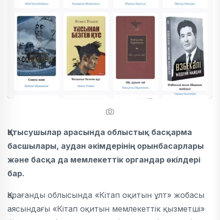
Қатысушылар арасында облыстық басқарма
басшылары, аудан әкімдерінің орынбасарлары
және басқа да мемлекеттік органдар өкілдері
бар.
Қарағанды облысында «Кітап оқитын ұлт» жобасы
аясындағы «Кітап оқитын мемлекеттік қызметші»