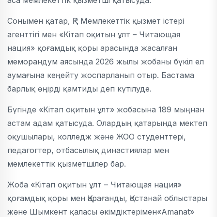
аса мемлекеттік қызметші қатысуда.
Сонымен қатар, ҚР Мемлекеттік қызмет істері
агенттігі мен «Кітап оқитын ұлт – Читающая
нация» қоғамдық қоры арасында жасалған
меморандум аясында 2026 жылы жобаны бүкіл ел
аумағына кеңейту жоспарланып отыр. Бастама
барлық өңірді қамтиды деп күтілуде.
Бүгінде «Кітап оқитын ұлт» жобасына 189 мыңнан
астам адам қатысуда. Олардың қатарында мектеп
оқушылары, колледж және ЖОО студенттері,
педагогтер, отбасылық династиялар мен
мемлекеттік қызметшілер бар.
Жоба «Кітап оқитын ұлт – Читающая нация»
қоғамдық қоры мен Қарағанды, Қостанай облыстары
және Шымкент қаласы әкімдіктерімен«Amanat»