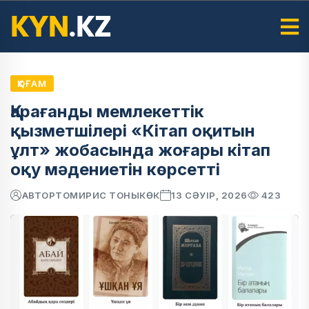
ҚОҒАМ
Қарағанды мемлекеттік
қызметшілері «Кітап оқитын
ұлт» жобасында жоғары кітап
оқу мәдениетін көрсетті
АВТОР
ТОМИРИС ТОНЫКӨК
13 СӘУІР, 2026
423