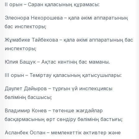
II орын – Саран қаласының құрамасы:
Элеонора Нехорошева – қала әкімі аппаратының
бас инспекторы;
Жұмабике Тайбекова – қала әкімі аппаратының бас
инспекторы;
Юлия Бащук – Ақтас кентінің бас маманы.
III орын – Теміртау қаласының қатысушылары:
Дәулет Дайыров – тұрғын үй инспекциясы
бөлімінің басшысы;
Владимир Конев – төтенше жағдайлар
басқармасының өрт сөндіру бөлімінің бастығы;
Асланбек Оспан – мемлекеттік активтер және