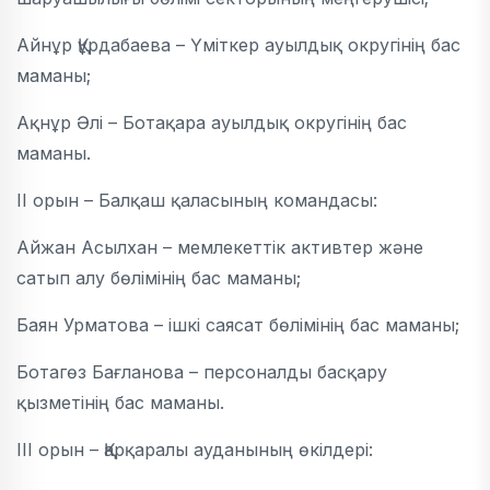
Айнұр Құрдабаева – Үміткер ауылдық округінің бас
маманы;
Ақнұр Әлі – Ботақара ауылдық округінің бас
маманы.
II орын – Балқаш қаласының командасы:
Айжан Асылхан – мемлекеттік активтер және
сатып алу бөлімінің бас маманы;
Баян Урматова – ішкі саясат бөлімінің бас маманы;
Ботагөз Бағланова – персоналды басқару
қызметінің бас маманы.
III орын – Қарқаралы ауданының өкілдері: