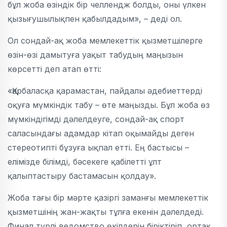
бұл жоба өзіндік бір челлендж болды, оны үлкен
қызығушылықпен қабылдадым», – деді ол.
Ол сондай-ақ жоба мемлекеттік қызметшілерге
өзін-өзі дамытуға уақыт табудың маңызын
көрсетті деп атап өтті:
«Қарбаласқа қарамастан, пайдалы әдебиеттерді
оқуға мүмкіндік табу – өте маңызды. Бұл жоба өз
мүмкіндігімді дәлелдеуге, сондай-ақ спорт
саласындағы адамдар кітап оқымайды деген
стереотипті бұзуға ықпал етті. Ең бастысы –
елімізде білімді, бәсекеге қабілетті ұлт
қалыптастыру бастамасын қолдау».
Жоба тағы бір мәрте қазіргі заманғы мемлекеттік
қызметшінің жан-жақты тұлға екенін дәлелдеді.
Финал түрлі ведомство өкілдерін біріктіріп, ортақ