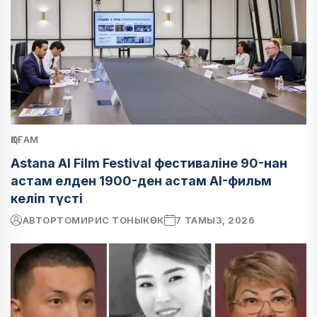
ҚОҒАМ
Astana AI Film Festival фестиваліне 90-нан
астам елден 1900-ден астам AI-фильм
келіп түсті
АВТОР
ТОМИРИС ТОНЫКӨК
7 ТАМЫЗ, 2026