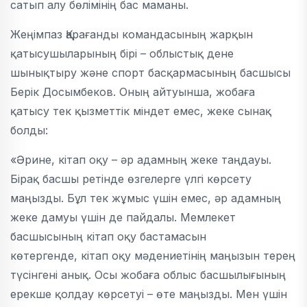
сатып алу бөлімінің бас маманы.
Жеңімпаз Қарағанды командасының жарқын
қатысушыларының бірі – облыстық дене
шынықтыру және спорт басқармасының басшысы
Берік Досымбеков. Оның айтуынша, жобаға
қатысу тек қызметтік міндет емес, жеке сынақ
болды:
«Әрине, кітап оқу – әр адамның жеке таңдауы.
Бірақ басшы ретінде өзгелерге үлгі көрсету
маңызды. Бұл тек жұмыс үшін емес, әр адамның
жеке дамуы үшін де пайдалы. Мемлекет
басшысының кітап оқу бастамасын
көтергенде, кітап оқу мәдениетінің маңызын терең
түсінгені анық. Осы жобаға облыс басшылығының
ерекше қолдау көрсетуі – өте маңызды. Мен үшін