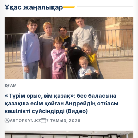
Ұқсас жаңалықтар
ҚОҒАМ
«Түрім орыс, өзім қазақ»: бес баласына
қазақша есім қойған Андрейдің отбасы
көпшілікті сүйсіндірді (Видео)
АВТОР
KYN.KZ
7 ТАМЫЗ, 2026