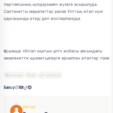
партиясының қолдауымен жүзеге асырылуда.
Салтанатты марапаттау рәсімі Ұлттық кітап күні
қарсаңында өтеді деп жоспарлануда.
Қосымша: «Кітап оқитын ұлт» жобасы аясындағы
мемлекеттік қызметшілерге арналған кітаптар тізімі
Қарағанды
Кітап
ұлт жобасы
Бөлісу:
Автор