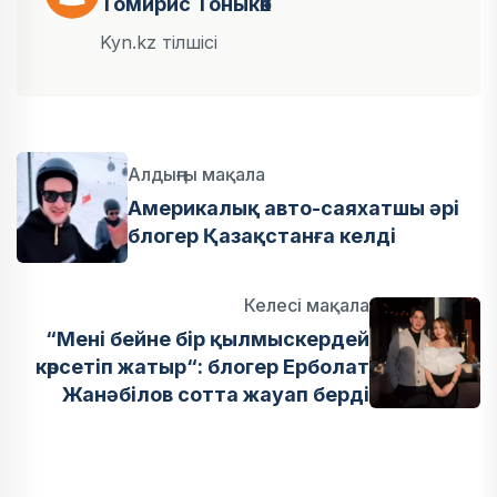
Томирис Тоныкөк
Kyn.kz тілшісі
Алдыңғы мақала
Америкалық авто-саяхатшы әрі
блогер Қазақстанға келді
Келесі мақала
“Мені бейне бір қылмыскердей
көрсетіп жатыр“: блогер Ерболат
Жанәбілов сотта жауап берді