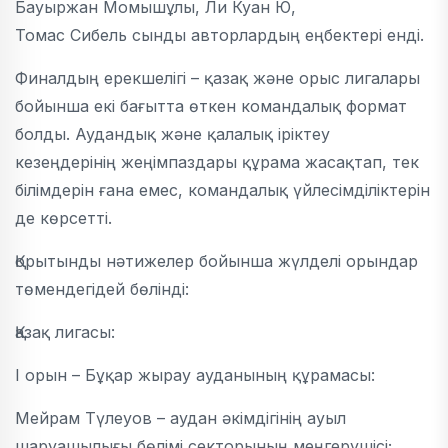
Бауыржан Момышұлы, Ли Куан Ю,
Томас Сибель сынды авторлардың еңбектері енді.
Финалдың ерекшелігі – қазақ және орыс лигалары
бойынша екі бағытта өткен командалық формат
болды. Аудандық және қалалық іріктеу
кезеңдерінің жеңімпаздары құрама жасақтап, тек
білімдерін ғана емес, командалық үйлесімділіктерін
де көрсетті.
Қорытынды нәтижелер бойынша жүлделі орындар
төмендегідей бөлінді:
Қазақ лигасы:
I орын – Бұқар жырау ауданының құрамасы:
Мейрам Түлеуов – аудан әкімдігінің ауыл
шаруашылығы бөлімі секторының меңгерушісі;