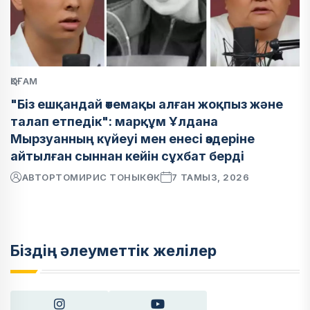
ҚОҒАМ
"Біз ешқандай өтемақы алған жоқпыз және
талап етпедік": марқұм Ұлдана
Мырзуанның күйеуі мен енесі өздеріне
айтылған сыннан кейін сұхбат берді
АВТОР
ТОМИРИС ТОНЫКӨК
7 ТАМЫЗ, 2026
Біздің әлеуметтік желілер