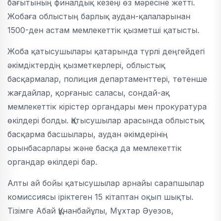
бағытының финалдық кезеңі өз мәресіне жетті.
Жобаға облыстың барлық аудан-қалаларынан
1500-ден астам мемлекеттік қызметші қатысты.
Жоба қатысушылары қатарында түрлі деңгейдегі
әкімдіктердің қызметкерлері, облыстық
басқармалар, полиция департаменттері, төтенше
жағдайлар, қорғаныс саласы, сондай-ақ
мемлекеттік кірістер органдары мен прокуратура
өкілдері болды. Қатысушылар арасында облыстық
басқарма басшылары, аудан әкімдерінің
орынбасарлары және басқа да мемлекеттік
органдар өкілдері бар.
Алты ай бойы қатысушылар арнайы сарапшылар
комиссиясы іріктеген 15 кітаптан оқып шықты.
Тізімге Абай Құнанбайұлы, Мұхтар Әуезов,