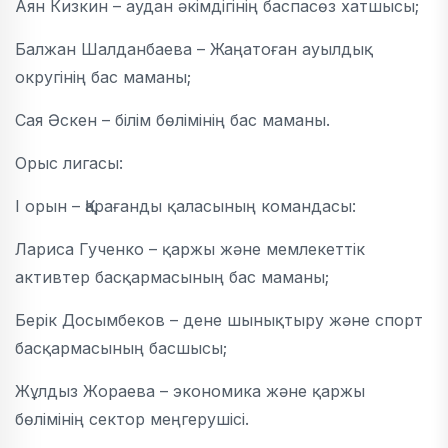
Аян Кизкин – аудан әкімдігінің баспасөз хатшысы;
Балжан Шалданбаева – Жаңатоған ауылдық
округінің бас маманы;
Сая Әскен – білім бөлімінің бас маманы.
Орыс лигасы:
I орын – Қарағанды қаласының командасы:
Лариса Гученко – қаржы және мемлекеттік
активтер басқармасының бас маманы;
Берік Досымбеков – дене шынықтыру және спорт
басқармасының басшысы;
Жұлдыз Жораева – экономика және қаржы
бөлімінің сектор меңгерушісі.