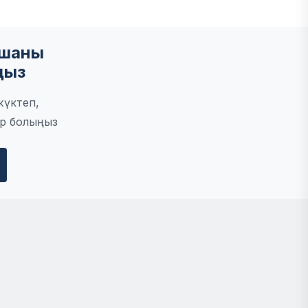
мшаны
ңыз
жүктеп,
р болыңыз