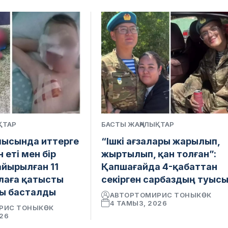
ҚТАР
БАСТЫ ЖАҢАЛЫҚТАР
ысында иттерге
“Ішкі ағзалары жарылып,
 еті мен бір
жыртылып, қан толған”:
айырылған 11
Қапшағайда 4-қабаттан
лаға қатысты
секірген сарбаздың туыс
ы басталды
АВТОР
ТОМИРИС ТОНЫКӨК
4 ТАМЫЗ, 2026
РИС ТОНЫКӨК
026