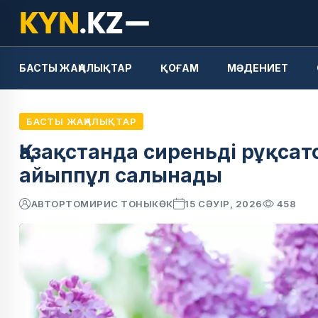
БАСТЫ ЖАҢАЛЫҚТАР
ҚОҒАМ
МӘДЕНИЕТ
БАСТЫ ЖАҢАЛЫҚТАР
Қазақстанда сиреньді рұқсат
айыппұл салынады
АВТОР
ТОМИРИС ТОНЫКӨК
15 СӘУІР, 2026
458