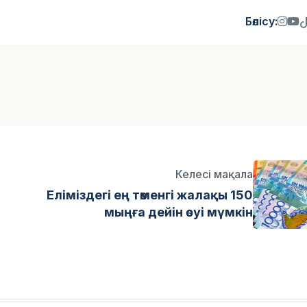
Бөлісу:
Келесі мақала
Еліміздегі ең төменгі жалақы 150
мыңға дейін өсуі мүмкін