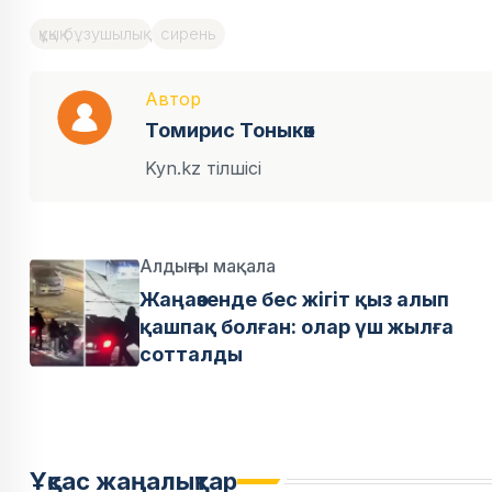
құқық бұзушылық
сирень
Автор
Томирис Тоныкөк
Kyn.kz тілшісі
Алдыңғы мақала
Жаңаөзенде бес жігіт қыз алып
қашпақ болған: олар үш жылға
сотталды
Ұқсас жаңалықтар