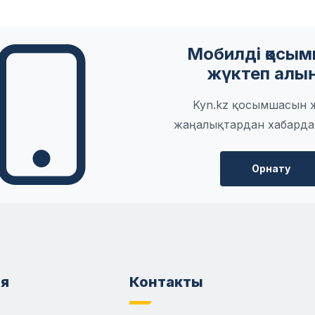
Мобилді қосы
жүктеп алы
Kyn.kz қосымшасын 
жаңалықтардан хабарда
Орнату
я
Контакты