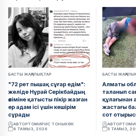
БАСТЫ ЖАҢАЛЫҚТАР
БАСТЫ ЖАҢАЛЫ
"72 рет пышақ сұғар едім":
Алматы обл
желіде Нұрай Серікбайдың
таланып сан
өліміне қатысты пікір жазған
құлағынан 
ер адам ісі үшін кешірім
жастағы ба
сұрады
сот отырыс
АВТОР
ТОМИРИС ТОНЫКӨК
АВТОР
ТОМИ
6 ТАМЫЗ, 2026
5 ТАМЫЗ, 2