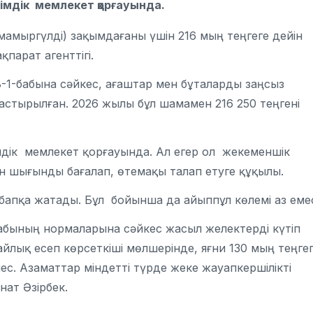
імдік мемлекет қорғауында.
(мамыргүлді) зақымдағаны үшін 216 мың теңгеге дейін
парат агенттігі.
8-1-бабына сәйкес, ағаштар мен бұталарды заңсыз 
стырылған. 2026 жылы бұл шамамен 216 250 теңгені 
мдік мемлекет қорғауында. Ал егер ол жекеменшік
ен шығынды бағалап, өтемақы талап етуге құқылы.
-бапқа жатады. Бұл бойынша да айыппұл көлемі аз еме
 бабының нормаларына сәйкес жасыл желектерді күтіп
айлық есеп көрсеткіші мөлшерінде, яғни 130 мың теңге
ес. Азаматтар міндетті түрде жеке жауапкершілікті
нат Әзірбек.