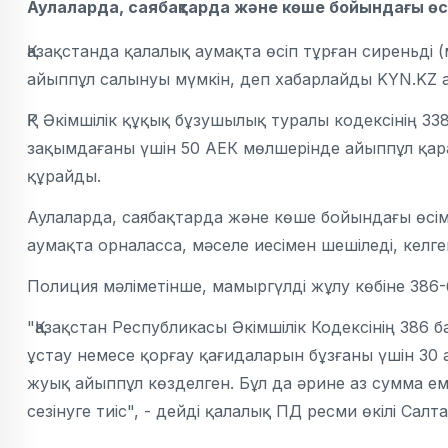
Аулаларда, саябақтарда және көше бойындағы өс
Қазақстанда қалалық аумақта өсіп тұрған сиреньді 
айыппұл салынуы мүмкін, деп хабарлайды KYN.KZ ақ
ҚР Әкімшілік құқық бұзушылық туралы кодексінің 33
зақымдағаны үшін 50 АЕК мөлшерінде айыппұл қара
құрайды. 
Аулаларда, саябақтарда және көше бойындағы өсі
аумақта орналасса, мәселе иесімен шешіледі, келг
Полиция мәліметінше, мамыргүлді жұлу көбіне 386
"Қазақстан Республикасы Әкімшілік Кодексінің 386
ұстау немесе қорғау қағидаларын бұзғаны үшін 30 
жуық айыппұл көзделген. Бұл да әрине аз сумма ем
сезінуге тиіс", - дейді қалалық ПД ресми өкілі Салта