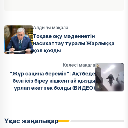
Алдыңғы мақала
Тоқаве оқу мәдениетін
насихаттау туралы Жарлыққа
қол қояды
Келесі мақала
"Жүр сақина беремін": Ақтөбеде
белгісіз біреу кішкентай қызды
ұрлап әкетпек болды (ВИДЕО)
Ұқсас жаңалықтар