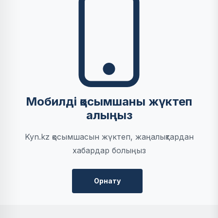
Мобилді қосымшаны жүктеп
алыңыз
Kyn.kz қосымшасын жүктеп, жаңалықтардан
хабардар болыңыз
Орнату