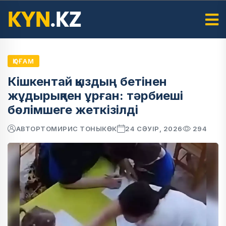
ҚОҒАМ
Кішкентай қыздың бетінен
жұдырықпен ұрған: тәрбиеші
бөлімшеге жеткізілді
АВТОР
ТОМИРИС ТОНЫКӨК
24 СӘУІР, 2026
294