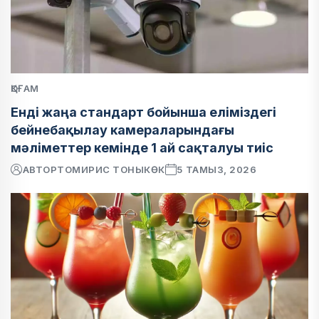
ҚОҒАМ
Енді жаңа стандарт бойынша еліміздегі
бейнебақылау камераларындағы
мәліметтер кемінде 1 ай сақталуы тиіс
АВТОР
ТОМИРИС ТОНЫКӨК
5 ТАМЫЗ, 2026