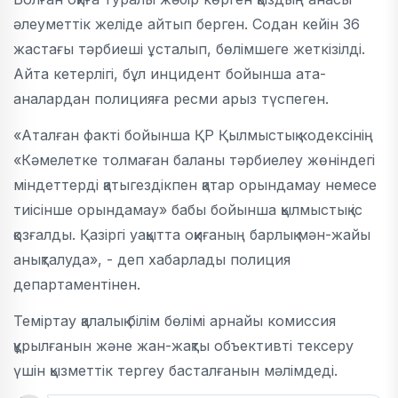
әлеуметтік желіде айтып берген. Содан кейін 36
жастағы тәрбиеші ұсталып, бөлімшеге жеткізілді.
Айта кетерлігі, бұл инцидент бойынша ата-
аналардан полицияға ресми арыз түспеген.
«Аталған факті бойынша ҚР Қылмыстық кодексінің
«Кәмелетке толмаған баланы тәрбиелеу жөніндегі
міндеттерді қатыгездікпен қатар орындамау немесе
тиісінше орындамау» бабы бойынша қылмыстық іс
қозғалды. Қазіргі уақытта оқиғаның барлық мән-жайы
анықталуда», - деп хабарлады полиция
департаментінен.
Теміртау қалалық білім бөлімі арнайы комиссия
құрылғанын және жан-жақты объективті тексеру
үшін қызметтік тергеу басталғанын мәлімдеді.