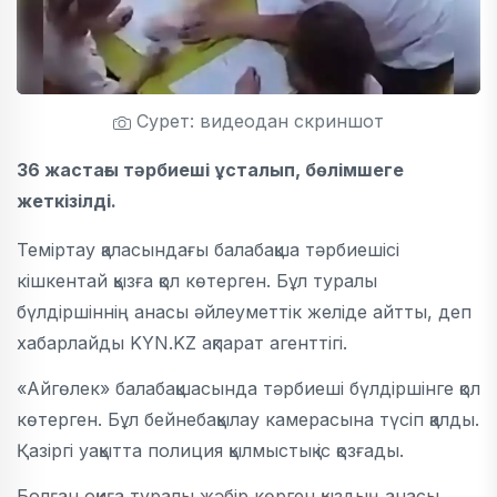
Сурет: видеодан скриншот
36 жастағы тәрбиеші ұсталып, бөлімшеге
жеткізілді.
Теміртау қаласындағы балабақша тәрбиешісі
кішкентай қызға қол көтерген. Бұл туралы
бүлдіршіннің анасы әйлеуметтік желіде айтты, деп
хабарлайды KYN.KZ ақпарат агенттігі.
«Айгөлек» балабақшасында тәрбиеші бүлдіршінге қол
көтерген. Бұл бейнебақылау камерасына түсіп қалды.
Қазіргі уақытта полиция қылмыстық іс қозғады.
Болған оқиға туралы жәбір көрген қыздың анасы