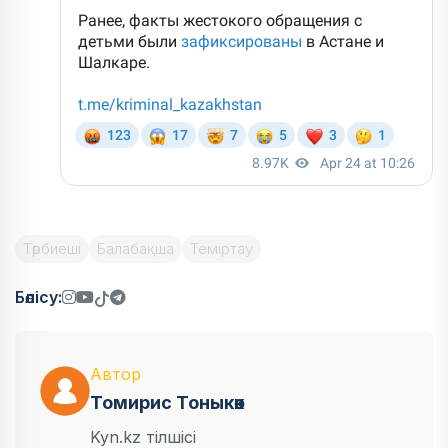
Тәрбиеші
Балабақша
Теміртау
Бөлісу:
Автор
Томирис Тоныкөк
Kyn.kz тілшісі