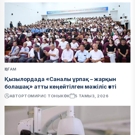
ҚОҒАМ
Қызылордада «Саналы ұрпақ – жарқын
болашақ» атты кеңейтілген мәжіліс өтті
АВТОР
ТОМИРИС ТОНЫКӨК
5 ТАМЫЗ, 2026