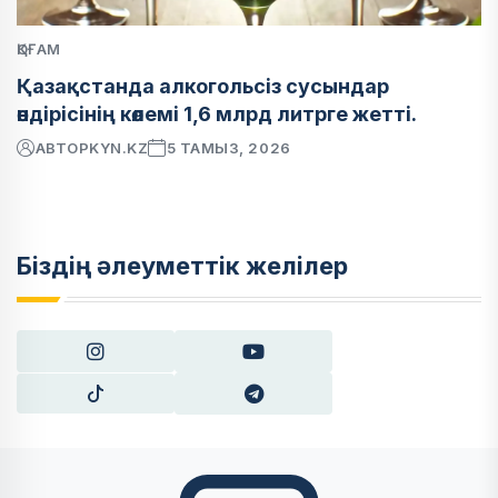
ҚОҒАМ
Қазақстанда алкогольсіз сусындар
өндірісінің көлемі 1,6 млрд литрге жетті.
АВТОР
KYN.KZ
5 ТАМЫЗ, 2026
Біздің әлеуметтік желілер