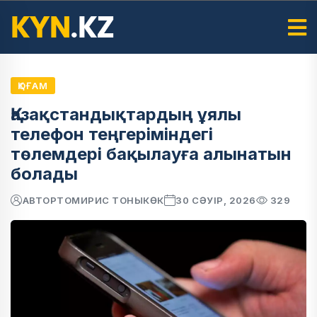
ҚОҒАМ
Қазақстандықтардың ұялы
телефон теңгеріміндегі
төлемдері бақылауға алынатын
болады
АВТОР
ТОМИРИС ТОНЫКӨК
30 СӘУІР, 2026
329