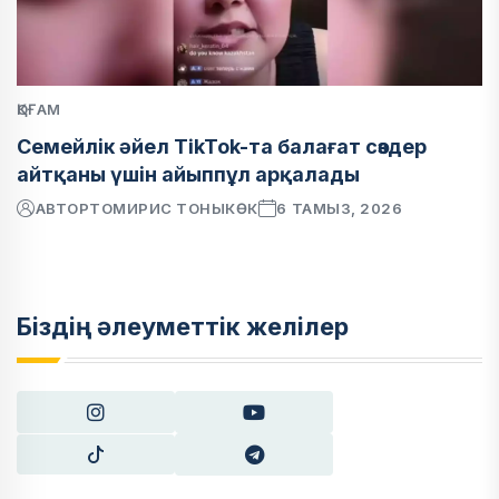
ҚОҒАМ
Семейлік әйел TikTok-та балағат сөздер
айтқаны үшін айыппұл арқалады
АВТОР
ТОМИРИС ТОНЫКӨК
6 ТАМЫЗ, 2026
Біздің әлеуметтік желілер