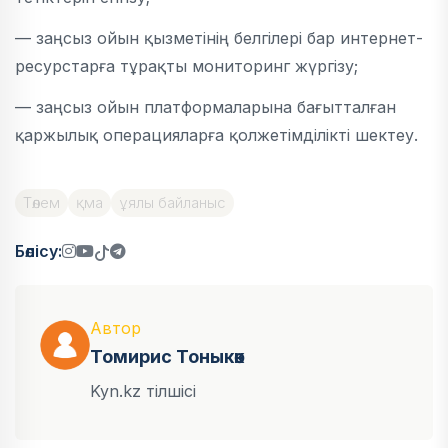
— заңсыз ойын қызметінің белгілері бар интернет-
ресурстарға тұрақты мониторинг жүргізу;
— заңсыз ойын платформаларына бағытталған
қаржылық операцияларға қолжетімділікті шектеу.
Төлем
қма
ұялы байланыс
Бөлісу:
Автор
Томирис Тоныкөк
Kyn.kz тілшісі