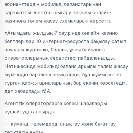
абоненттердің мобильді баланстарынан
қаражатты есептен шығару арқылы онлайн-
казиноға төлем жасау схемаларын көрсетті.
«Ағымдағы жылдың 7 сәуірінде онлайн-казино
белгілері бар 10 интернет-ресурста бақылау сатып
алулары жүргізіліп, барлық ұялы байланыс
операторларының сервистері пайдаланылды.
Нәтижесінде мобильді баланс арқылы төлем жасау
мүмкіндігі бар екені анықталды, бұл жұмыс істеп
тұрған қаржы арналарының бар екенін көрсетеді»,
деп хабарлады ҚМА.
Агенттік операторларға келесі шараларды
күшейтуді тапсырды:
— күмәнді төлемдерді анықтау және бұғаттау
тетіктерін енгізу;