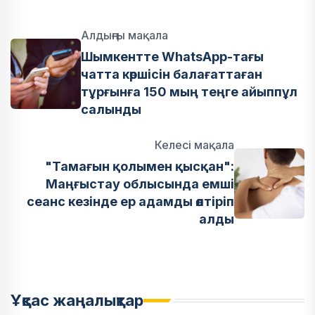
Алдыңғы мақала
Шымкентте WhatsApp-тағы
чатта көршісін балағаттаған
тұрғынға 150 мың теңге айыппұл
салынды
Келесі мақала
"Тамағын қолымен қысқан":
Маңғыстау облысында емші
сеанс кезінде ер адамды өлтіріп
алды
Ұқсас жаңалықтар