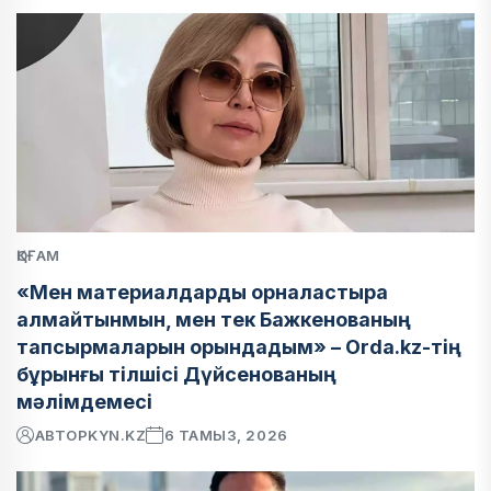
ҚОҒАМ
«Мен материалдарды орналастыра
алмайтынмын, мен тек Бажкенованың
тапсырмаларын орындадым» – Orda.kz-тің
бұрынғы тілшісі Дүйсенованың
мәлімдемесі
АВТОР
KYN.KZ
6 ТАМЫЗ, 2026