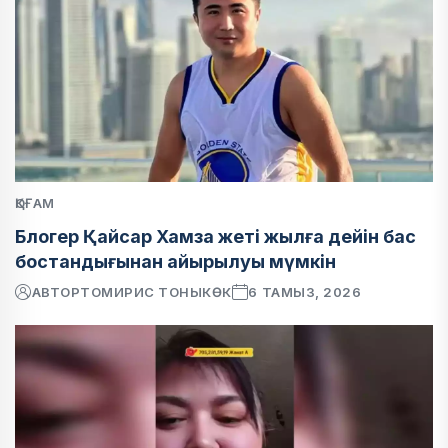
ҚОҒАМ
Блогер Қайсар Хамза жеті жылға дейін бас
бостандығынан айырылуы мүмкін
АВТОР
ТОМИРИС ТОНЫКӨК
6 ТАМЫЗ, 2026