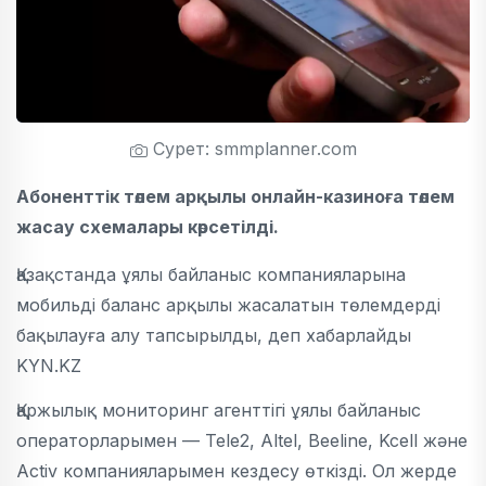
Сурет: smmplanner.com
Абоненттік төлем арқылы онлайн-казиноға төлем
жасау схемалары көрсетілді.
Қазақстанда ұялы байланыс компанияларына
мобильді баланс арқылы жасалатын төлемдерді
бақылауға алу тапсырылды, деп хабарлайды
KYN.KZ
Қаржылық мониторинг агенттігі ұялы байланыс
операторларымен — Tele2, Altel, Beeline, Kcell және
Activ компанияларымен кездесу өткізді. Ол жерде