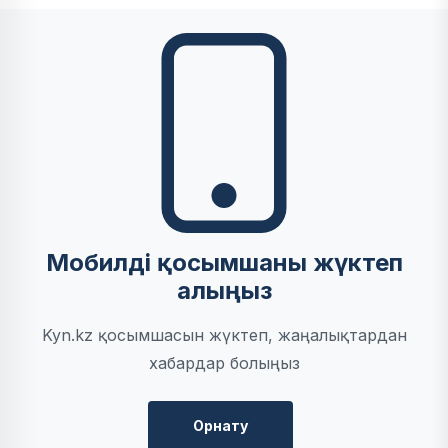
Мобилді қосымшаны жүктеп
алыңыз
Kyn.kz қосымшасын жүктеп, жаңалықтардан
хабардар болыңыз
Орнату