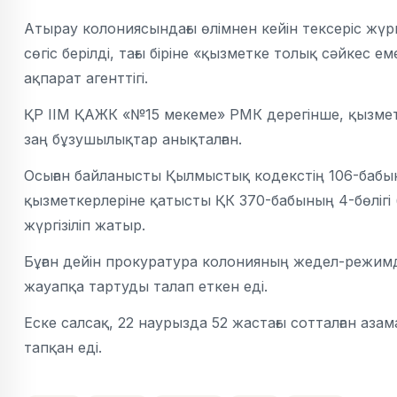
Атырау колониясындағы өлімнен кейін тексеріс жүргі
сөгіс берілді, тағы біріне «қызметке толық сәйкес 
ақпарат агенттігі.
ҚР ІІМ ҚАЖК «№15 мекеме» РМК дерегінше, қызмет
заң бұзушылықтар анықталған.
Осыған байланысты Қылмыстық кодекстің 106-бабыны
қызметкерлеріне қатысты ҚК 370-бабының 4-бөлігі
жүргізіліп жатыр.
Бұған дейін прокуратура колонияның жедел-режимд
жауапқа тартуды талап еткен еді.
Еске салсақ, 22 наурызда 52 жастағы сотталған аз
тапқан еді.