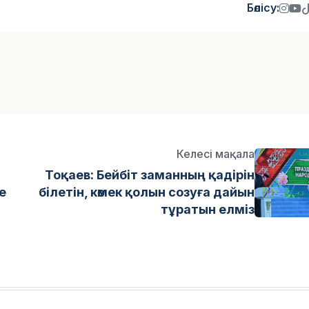
Бөлісу:
Келесі мақала
Тоқаев: Бейбіт заманның қадірін
е
білетін, көмек қолын созуға дайын
тұратын елміз