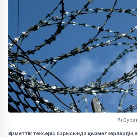
Сурет
Қызметтік тексеріс барысында қызметкерлердің