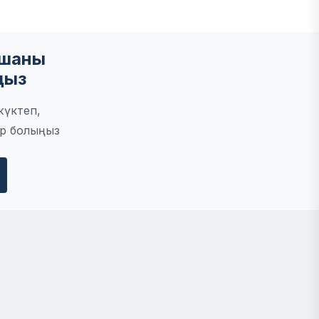
мшаны
ңыз
жүктеп,
р болыңыз