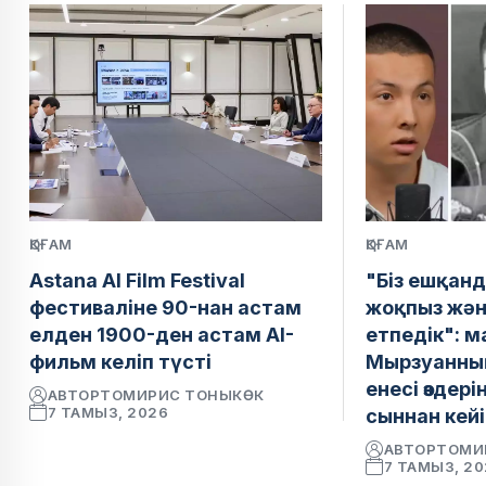
ҚОҒАМ
ҚОҒАМ
Astana AI Film Festival
"Біз ешқанд
фестиваліне 90-нан астам
жоқпыз жән
елден 1900-ден астам AI-
етпедік": 
фильм келіп түсті
Мырзуанның
енесі өздер
АВТОР
ТОМИРИС ТОНЫКӨК
7 ТАМЫЗ, 2026
сыннан кейі
АВТОР
ТОМИ
7 ТАМЫЗ, 2