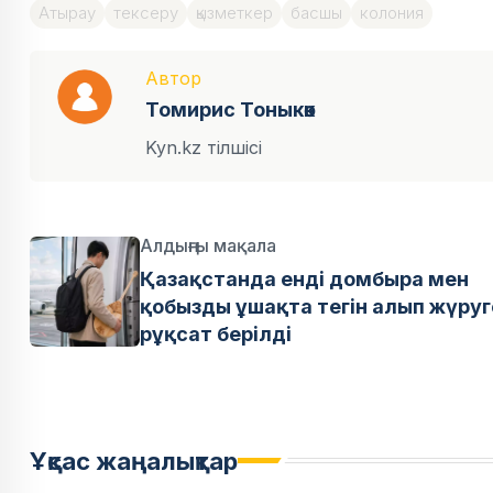
Атырау
тексеру
қызметкер
басшы
колония
Автор
Томирис Тоныкөк
Kyn.kz тілшісі
Алдыңғы мақала
Қазақстанда енді домбыра мен
қобызды ұшақта тегін алып жүруг
рұқсат берілді
Ұқсас жаңалықтар