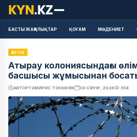
БАСТЫ ЖАҢАЛЫҚТАР
ҚОҒАМ
МӘДЕНИЕТ
ҚОҒАМ
Атырау колониясындағы өлім
басшысы жұмысынан боса
АВТОР
ТОМИРИС ТОНЫКӨК
30 СӘУІР, 2026
358