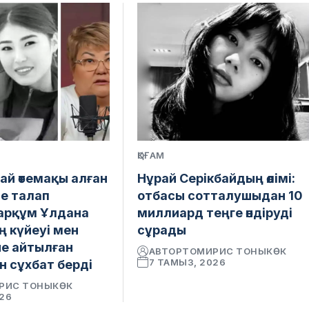
ҚОҒАМ
ай өтемақы алған
Нұрай Серікбайдың өлімі:
е талап
отбасы сотталушыдан 10
марқұм Ұлдана
миллиард теңге өндіруді
 күйеуі мен
сұрады
іне айтылған
АВТОР
ТОМИРИС ТОНЫКӨК
7 ТАМЫЗ, 2026
н сұхбат берді
РИС ТОНЫКӨК
026