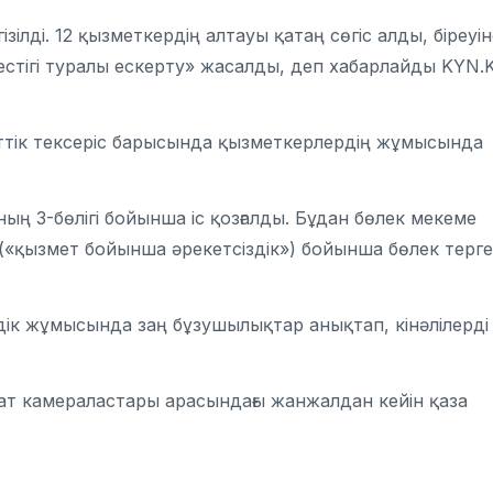
зілді. 12 қызметкердің алтауы қатаң сөгіс алды, біреуін
еместігі туралы ескерту» жасалды, деп хабарлайды KYN.
тік тексеріс барысында қызметкерлердің жұмысында
ң 3-бөлігі бойынша іс қозғалды. Бұдан бөлек мекеме
 («қызмет бойынша әрекетсіздік») бойынша бөлек терг
ік жұмысында заң бұзушылықтар анықтап, кінәлілерді
амат камераластары арасындағы жанжалдан кейін қаза