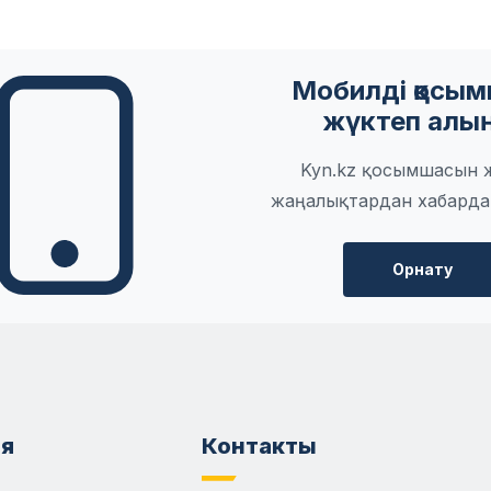
Мобилді қосы
жүктеп алы
Kyn.kz қосымшасын 
жаңалықтардан хабарда
Орнату
я
Контакты