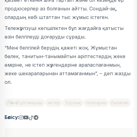
продюсерлер аз болғанын айтты. Сондай-ақ,
олардың көбі штаттан тыс жұмыс істеген.
Тележүргізуші көпшіліктен бұл жағдайға қатысты
өзін белгілеуді доғаруды сұрады.
“Мені белгілей берудің қажеті жоқ. Жұмыстан
бөлек, танитын-танымайтын әріптестердің жеке
өміріне, не істеп жүргендеріне араласпағанмын,
жеке шекараларынан аттамағанмын”, – деп жазды
ол.
Ләйлә Сұлтанқызы
актер
Зорлық
телеарна
балапан
Бөлісу: