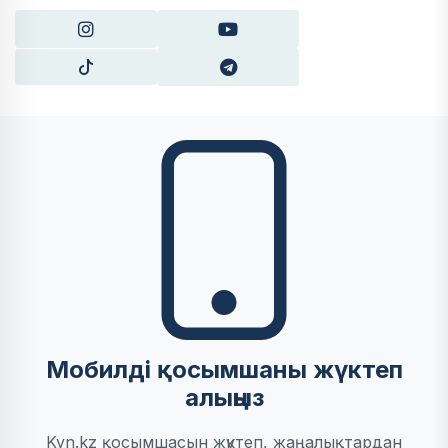
Мобилді қосымшаны жүктеп
алыңыз
Kyn.kz қосымшасын жүктеп, жаңалықтардан