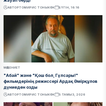
жауап берді
АВТОР
ТОМИРИС ТОНЫКӨК
БҮГІН, 16:16
МӘДЕНИЕТ
"Абай" және "Қош бол, Гүлсары!"
фильмдерінің режиссері Ардақ Әмірқұлов
дүниеден озды
АВТОР
ТОМИРИС ТОНЫКӨК
5 ТАМЫЗ, 2026