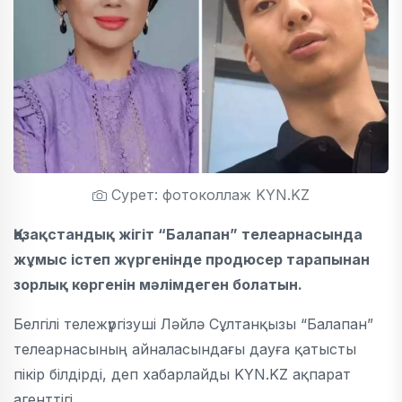
Сурет: фотоколлаж KYN.KZ
Қазақстандық жігіт “Балапан” телеарнасында
жұмыс істеп жүргенінде продюсер тарапынан
зорлық көргенін мәлімдеген болатын.
Белгілі
тележүргізуші Ләйлә Сұлтанқызы “Балапан”
телеарнасының айналасындағы дауға қатысты
пікір білдірді, деп хабарлайды KYN.KZ ақпарат
агенттігі.