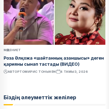
МӘДЕНИЕТ
Роза Әлқожа «шайтанның азаншысы» деген
қарияны сынап тастады (ВИДЕО)
АВТОР
ТОМИРИС ТОНЫКӨК
4 ТАМЫЗ, 2026
Біздің әлеуметтік желілер