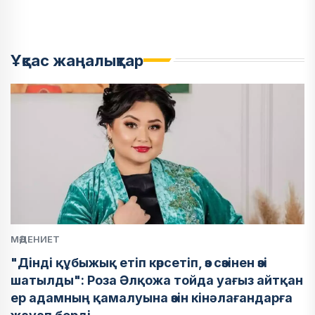
Ұқсас жаңалықтар
МӘДЕНИЕТ
"Дінді құбыжық етіп көрсетіп, өз сөзінен өзі
шатылды": Роза Әлқожа тойда уағыз айтқан
ер адамның қамалуына өзін кінәлағандарға