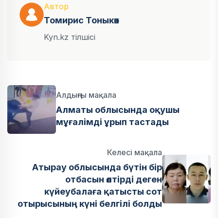
Автор
Томирис Тоныкөк
Kyn.kz тілшісі
Алдыңғы мақала
Алматы облысында оқушы
мұғалімді ұрып тастады
Келесі мақала
Атырау облысында бүтін бір
отбасын өлтірді деген
күйеубалаға қатысты сот
отырысының күні белгілі болды