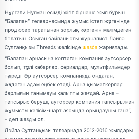
Нұрғали Нұғман есімді жігіт бірнеше жыл бұрын
“Балапан” телеарнасында жұмыс істеп жүргенінде
продюсер тарапынан зорлық көргенін мәлімдеген
болатын. Осыған байланысты журналист Ләйлә
Сұлтанқызы Threads желісінде
жазба
жариялады.
“Балапан арнасына көптеген компания аутсорсер
болып, түрлі хабарлар, сериалдар, мультфильмдер
түсіреді. Әр аутсорсер компанияда ондаған,
жүздеген адам еңбек етеді. Арна қызметкерлері
барлығын танымауы қалыпты жағдай. Арна –
тапсырыс беруші, ауторсер компания тапсырылған
жұмысты келісім-шарт аясында орындаушы ғана”,
– деп жазды ол.
Ләйлә Сұлтанқызы телеарнада 2012-2016 жылдары
қызмет еткенін алға тартып және ол кезеңде ер