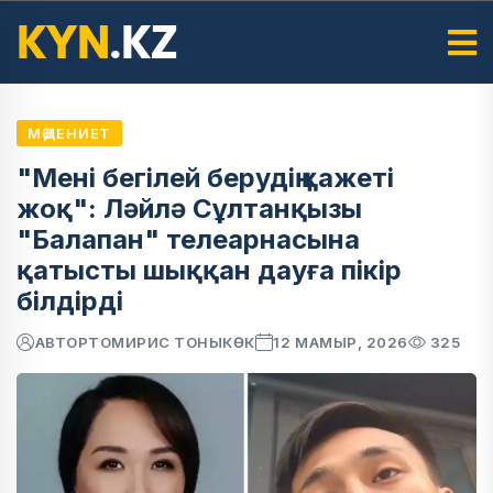
МӘДЕНИЕТ
"Мені бегілей берудің қажеті
жоқ": Ләйлә Сұлтанқызы
"Балапан" телеарнасына
қатысты шыққан дауға пікір
білдірді
АВТОР
ТОМИРИС ТОНЫКӨК
12 МАМЫР, 2026
325