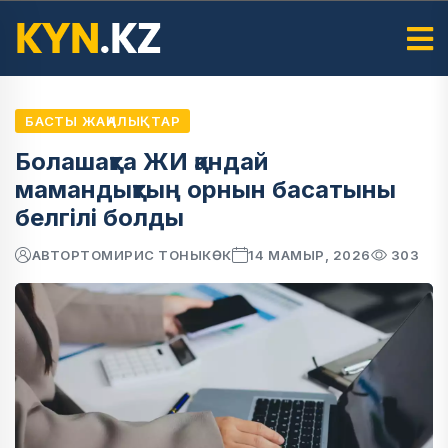
БАСТЫ ЖАҢАЛЫҚТАР
Болашақта ЖИ қандай
мамандықтың орнын басатыны
белгілі болды
АВТОР
ТОМИРИС ТОНЫКӨК
14 МАМЫР, 2026
303