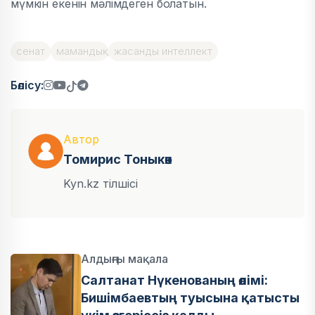
мүмкін екенін мәлімдеген болатын.
сенат
мамандық
жасанды интеллект
Бөлісу:
Автор
Томирис Тоныкөк
Kyn.kz тілшісі
Алдыңғы мақала
Салтанат Нүкенованың өлімі:
Бишімбаевтың туысына қатысты