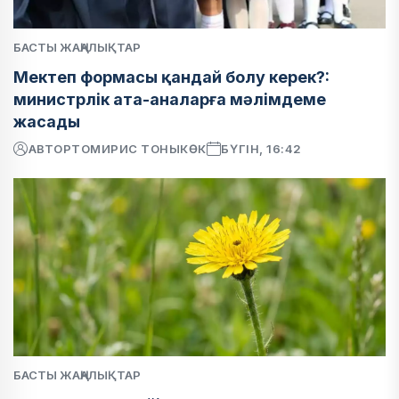
БАСТЫ ЖАҢАЛЫҚТАР
Мектеп формасы қандай болу керек?:
министрлік ата-аналарға мәлімдеме
жасады
АВТОР
ТОМИРИС ТОНЫКӨК
БҮГІН, 16:42
БАСТЫ ЖАҢАЛЫҚТАР