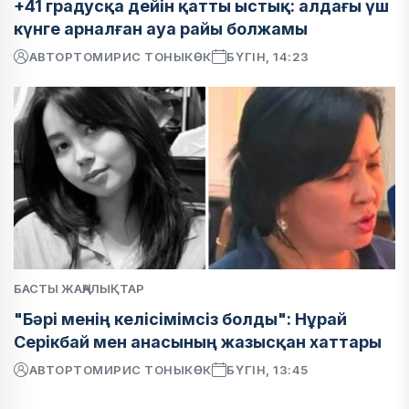
+41 градусқа дейін қатты ыстық: алдағы үш
күнге арналған ауа райы болжамы
АВТОР
ТОМИРИС ТОНЫКӨК
БҮГІН, 14:23
БАСТЫ ЖАҢАЛЫҚТАР
"Бәрі менің келісімімсіз болды": Нұрай
Серікбай мен анасының жазысқан хаттары
АВТОР
ТОМИРИС ТОНЫКӨК
БҮГІН, 13:45