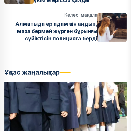
үкім өзгеріссіз қалды
Келесі мақала
Алматыда ер адам өзін аңдып,
маза бермей жүрген бұрынғы
сүйіктісін полицияға берді
Ұқсас жаңалықтар