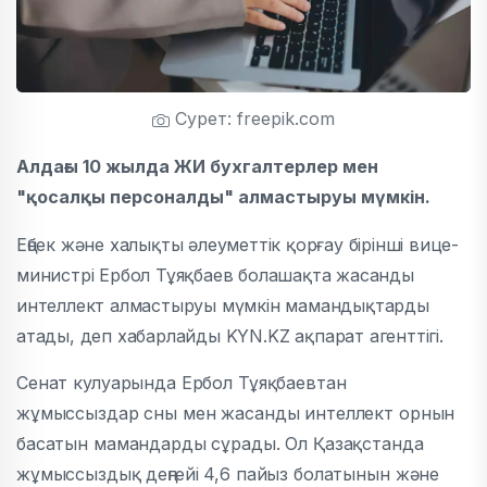
Сурет: freepik.com
Алдағы 10 жылда ЖИ бухгалтерлер мен
"қосалқы персоналды" алмастыруы мүмкін.
Еңбек және халықты әлеуметтік қорғау бірінші вице-
министрі Ербол Тұяқбаев болашақта жасанды
интеллект алмастыруы мүмкін мамандықтарды
атады, деп хабарлайды
KYN
.
KZ
ақпарат агенттігі.
Сенат кулуарында Ербол Тұяқбаевтан
жұмыссыздар сны мен жасанды интеллект орнын
басатын мамандарды сұрады. Ол Қазақстанда
жұмыссыздық деңгейі 4,6 пайыз болатынын және