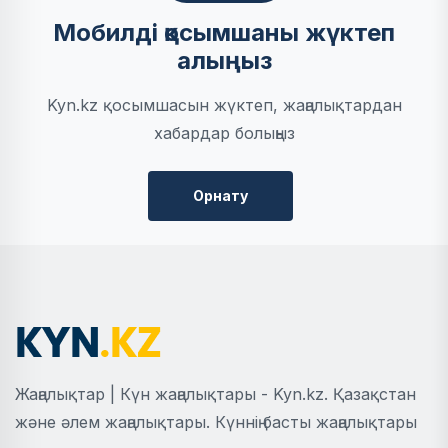
Мобилді қосымшаны жүктеп
алыңыз
Kyn.kz қосымшасын жүктеп, жаңалықтардан
хабардар болыңыз
Орнату
Жаңалықтар | Күн жаңалықтары - Kyn.kz. Қазақстан
және әлем жаңалықтары. Күннің басты жаңалықтары