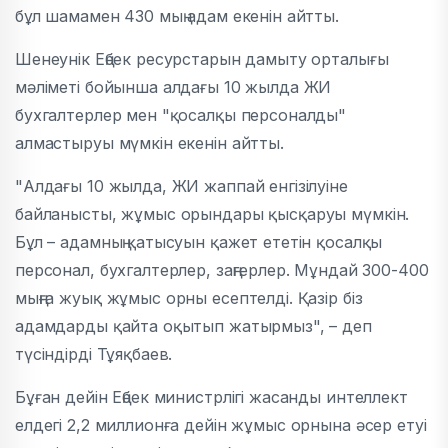
бұл шамамен 430 мың адам екенін айтты.
Шенеунік Еңбек ресурстарын дамыту орталығы
мәліметі бойынша алдағы 10 жылда ЖИ
бухгалтерлер мен "қосалқы персоналды"
алмастыруы мүмкін екенін айтты.
"Алдағы 10 жылда, ЖИ жаппай енгізілуіне
байланысты, жұмыс орындары қысқаруы мүмкін.
Бұл – адамның қатысуын қажет ететін қосалқы
персонал, бухгалтерлер, заңгерлер. Мұндай 300-400
мыңға жуық жұмыс орны есептелді. Қазір біз
адамдарды қайта оқытып жатырмыз", – деп
түсіндірді Тұяқбаев.
Бұған дейін Еңбек министрлігі жасанды интеллект
елдегі 2,2 миллионға дейін жұмыс орнына әсер етуі