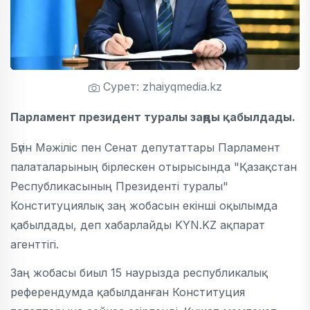
Сурет: zhaiyqmedia.kz
Парламент президент туралы заңды қабылдады.
Бүгін Мәжіліс пен Сенат депутаттары Парламент
палаталарының бірлескен отырысында "Қазақстан
Республикасының Президенті туралы"
Конституциялық заң жобасын екінші оқылымда
қабылдады, деп хабарлайды KYN.KZ ақпарат
агенттігі.
Заң жобасы биыл 15 наурызда республикалық
референдумда қабылданған Конституция