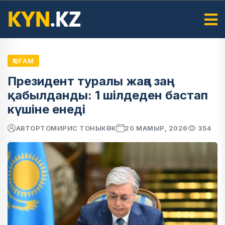
ҚОҒАМ
Президент туралы жаңа заң
қабылданды: 1 шілдеден бастап
күшіне енеді
АВТОР
ТОМИРИС ТОНЫКӨК
20 МАМЫР, 2026
354