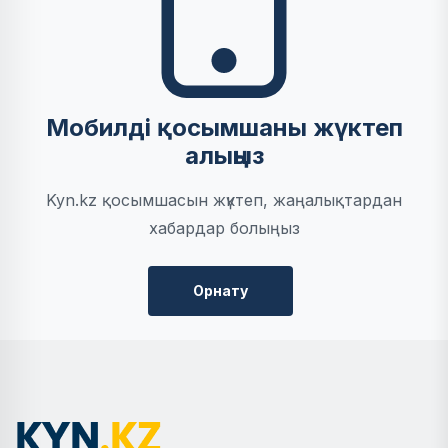
Мобилді қосымшаны жүктеп
алыңыз
Kyn.kz қосымшасын жүктеп, жаңалықтардан
хабардар болыңыз
Орнату