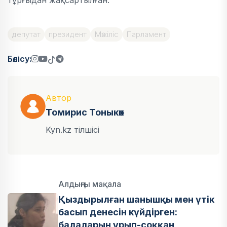
тұрғыдан жақсартылған.
депутат
президент
Мәжіліс
Парламент
Бөлісу:
Автор
Томирис Тоныкөк
Kyn.kz тілшісі
Алдыңғы мақала
Қыздырылған шанышқы мен үтік
басып денесін күйдірген:
балаларын ұрып-соққан