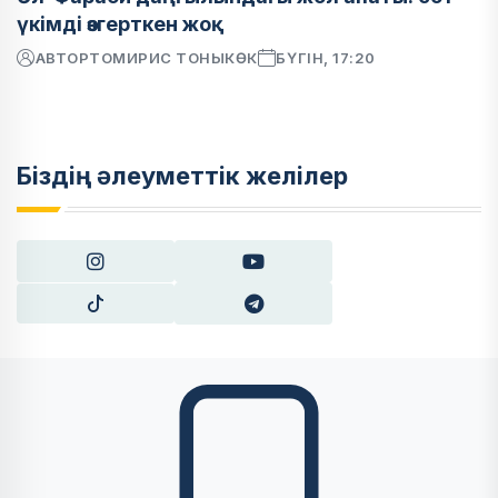
үкімді өзгерткен жоқ
АВТОР
ТОМИРИС ТОНЫКӨК
БҮГІН, 17:20
Біздің әлеуметтік желілер