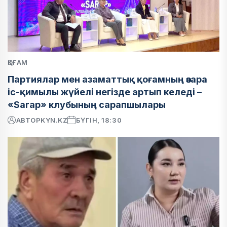
ҚОҒАМ
Партиялар мен азаматтық қоғамның өзара
іс-қимылы жүйелі негізде артып келеді –
«Sarap» клубының сарапшылары
АВТОР
KYN.KZ
БҮГІН, 18:30