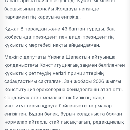
талаптарына сәйкес әзірленді. Құжат мемлекет
басшысының арнайы Жолдауы негізінде
парламенттің қарауына енгізілді.
Құжат 8 тараудан және 43 баптан тұрады. Заң
жобасында президент пен вице-президенттің
құқықтық мәртебесі нақты айқындалған.
Мәжіліс депутаты Үнзила Шапақтың айтуынша,
қолданыстағы Конституциялық заңмен белгіленген
құқықтық реттеудің негізгі принциптерінің
сабақтастығы сақталған.
З
аң жобасы 2026 жылғы
Конституция ережелеріне бейімделгенін атап өтті.
Сондай-ақ оған мемлекеттік биліктің жаңа
институттарын құруға байланысты нормалар
енгізілген. Бұдан бөлек, бұрын қолданыста болған
нормалар айтарлықтай пысықталып, редакциялық