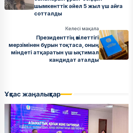
шымкенттік әйел 5 жыл үш айға
сотталды
Келесі мақала
Президенттің өкілеттігі
мерзімінен бұрын тоқтаса, оның
міндеті атқаратын үш ықтимал
кандидат аталды
Ұқсас жаңалықтар