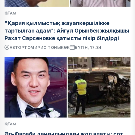
ҚОҒАМ
"Қария қылмыстық жауапкершілікке
тартылған адам": Айгүл Орынбек жылқышы
Рахат Сәрсеновке қатысты пікір білдірді
АВТОР
ТОМИРИС ТОНЫКӨК
БҮГІН, 17:34
ҚОҒАМ
Әл-Фараби даңғылындағы жол апаты: сот