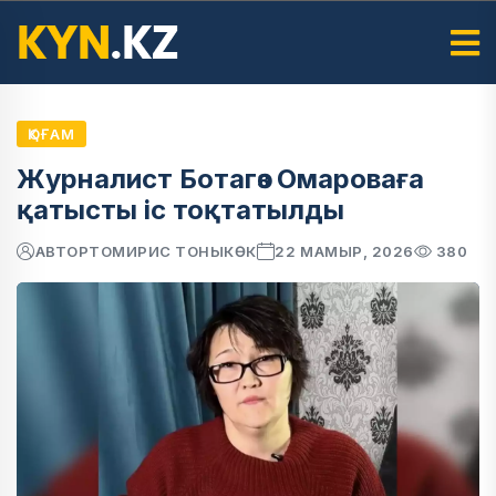
ҚОҒАМ
Журналист Ботагөз Омароваға
қатысты іс тоқтатылды
АВТОР
ТОМИРИС ТОНЫКӨК
22 МАМЫР, 2026
380