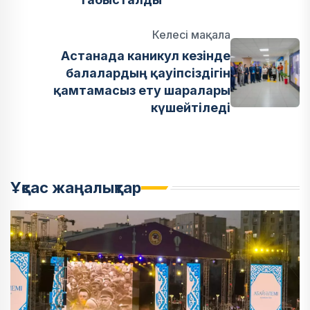
Келесі мақала
Астанада каникул кезінде
балалардың қауіпсіздігін
қамтамасыз ету шаралары
күшейтіледі
Ұқсас жаңалықтар