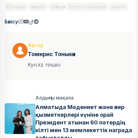
Полиция
ақпарат
үйқамақ
Ботагөз Омарова
жалған
Бөлісу:
Автор
Томирис Тоныкөк
Kyn.kz тілшісі
Алдыңғы мақала
Алматыда Мәдениет және өнер
қызметкерлері күніне орай
Президент атынан 60 пәтердің
кілті мен 13 мемлекеттік награда
табысталды