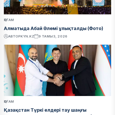
ҚОҒАМ
Алматыда Абай Әлемі ұлықталды (Фото)
АВТОР
KYN.KZ
9 ТАМЫЗ, 2026
ҚОҒАМ
Қазақстан Түркі елдері тау шаңғы