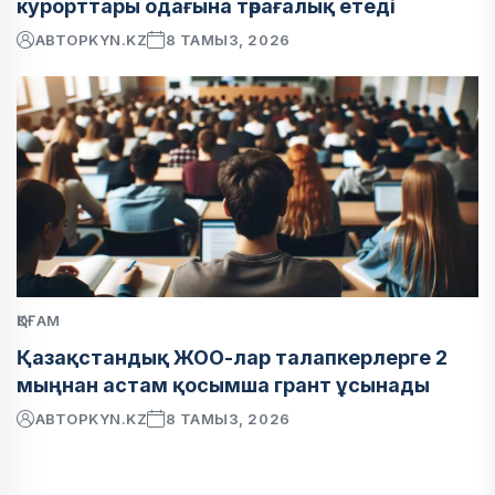
курорттары одағына төрағалық етеді
АВТОР
KYN.KZ
8 ТАМЫЗ, 2026
ҚОҒАМ
Қазақстандық ЖОО-лар талапкерлерге 2
мыңнан астам қосымша грант ұсынады
АВТОР
KYN.KZ
8 ТАМЫЗ, 2026