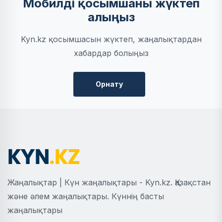
Мобилді қосымшаны жүктеп
алыңыз
Kyn.kz қосымшасын жүктеп, жаңалықтардан
хабардар болыңыз
Орнату
Жаңалықтар | Күн жаңалықтары - Kyn.kz. Қазақстан
және әлем жаңалықтары. Күннің басты
жаңалықтары