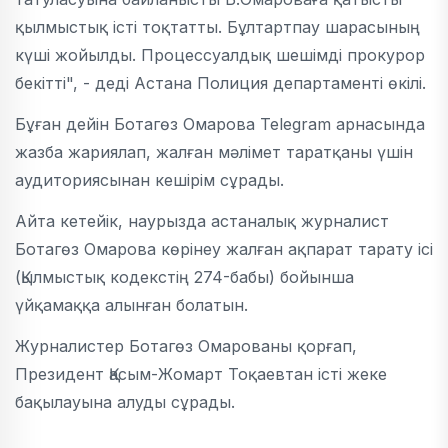
қылмыстық істі тоқтатты. Бұлтартпау шарасының
күші жойылды. Процессуалдық шешімді прокурор
бекітті", - деді Астана Полиция департаменті өкілі.
Бұған дейін Ботагөз Омарова Telegram арнасында
жазба жариялап, жалған мәлімет таратқаны үшін
аудиториясынан кешірім сұрады.
Айта кетейік, наурызда астаналық журналист
Ботагөз Омарова көрінеу жалған ақпарат тарату ісі
(Қылмыстық кодекстің 274-бабы) бойынша
үйқамаққа алынған болатын.
Журналистер Ботагөз Омарованы қорғап,
Президент Қасым-Жомарт Тоқаевтан істі жеке
бақылауына алуды сұрады.