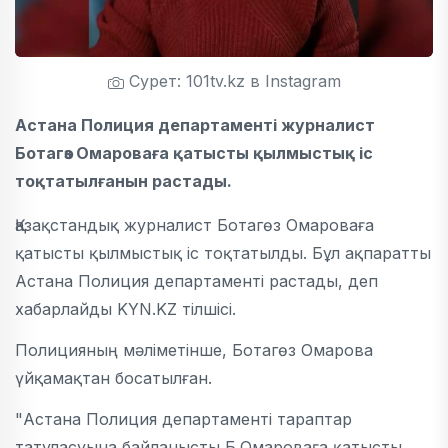
Сурет: 101tv.kz в Instagram
Астана Полиция департаменті журналист
Ботагөз Омароваға қатысты қылмыстық іс
тоқтатылғанын растады.
Қазақстандық журналист Ботагөз Омароваға
қатысты қылмыстық іс тоқтатылды. Бұл ақпаратты
Астана Полиция департаменті растады, деп
хабарлайды KYN.KZ тілшісі.
Полицияның мәліметінше, Ботагөз Омарова
үйқамақтан босатылған.
"Астана Полиция департаменті тараптар
татуласуына байланысты Б.Омароваға қатысты