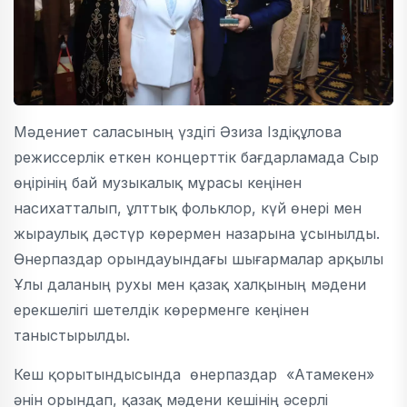
Мәдениет саласының үздігі Әзиза Іздіқұлова
режиссерлік еткен концерттік бағдарламада Сыр
өңірінің бай музыкалық мұрасы кеңінен
насихатталып, ұлттық фольклор, күй өнері мен
жыраулық дәстүр көрермен назарына ұсынылды.
Өнерпаздар орындауындағы шығармалар арқылы
Ұлы даланың рухы мен қазақ халқының мәдени
ерекшелігі шетелдік көрерменге кеңінен
таныстырылды.
Кеш қорытындысында өнерпаздар «Атамекен»
әнін орындап, қазақ мәдени кешінің әсерлі