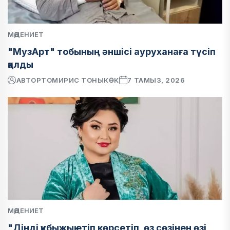
МӘДЕНИЕТ
"МузАрт" тобының әншісі ауруханаға түсіп
қалды
АВТОР
ТОМИРИС ТОНЫКӨК
7 ТАМЫЗ, 2026
МӘДЕНИЕТ
"Дінді құбыжық етіп көрсетіп, өз сөзінен өзі