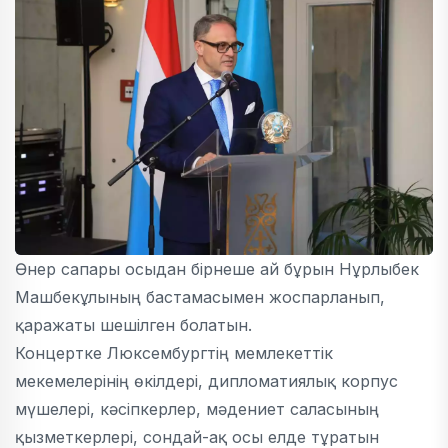
Өнер сапары осыдан бірнеше ай бұрын Нұрлыбек
Машбекұлының бастамасымен жоспарланып,
қаражаты шешілген болатын.
Концертке Люксембургтің мемлекеттік
мекемелерінің өкілдері, дипломатиялық корпус
мүшелері, кәсіпкерлер, мәдениет саласының
қызметкерлері, сондай-ақ осы елде тұратын