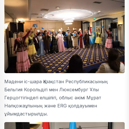
Мәдени іс-шара Қазақстан Республикасының
Бельгия Корольдігі мен Люксембург Ұлы
Герцогтігіндегі елшілігі, облыс әкімі Мұрат
Нәлқожаұлының және ERG қолдауымен
ұйымдастырылды.