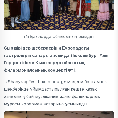
Қызылорда облысының әкімдігі
Сыр өңірі өнер шеберлерінің Еуропадағы
гастрольдік сапары аясында Люксембург Ұлы
Герцогтігінде Қызылорда облыстық
филармониясының концерті өтті.
«Shanyraq Fest Luxembourg» мәдени бастамасы
шеңберінде ұйымдастырылған кеште қазақ
халқының бай музыкалық және фольклорлық
мұрасы көрермен назарына ұсынылды.