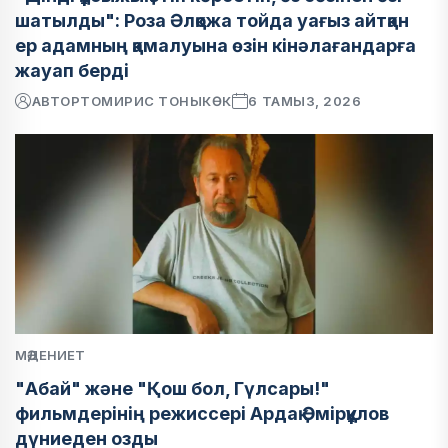
шатылды": Роза Әлқожа тойда уағыз айтқан
ер адамның қамалуына өзін кінәлағандарға
жауап берді
АВТОР
ТОМИРИС ТОНЫКӨК
6 ТАМЫЗ, 2026
МӘДЕНИЕТ
"Абай" және "Қош бол, Гүлсары!"
фильмдерінің режиссері Ардақ Әмірқұлов
дүниеден озды