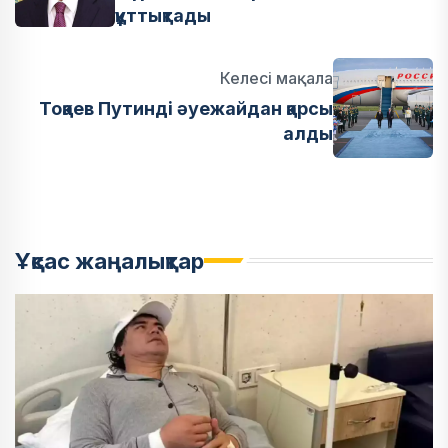
құттықтады
Келесі мақала
Тоқаев Путинді әуежайдан қарсы
алды
Ұқсас жаңалықтар