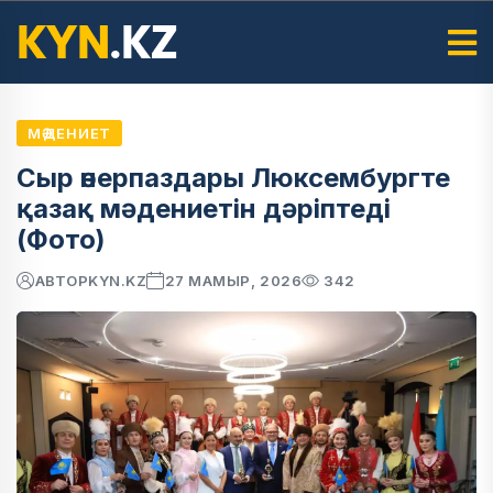
МӘДЕНИЕТ
Сыр өнерпаздары Люксембургте
қазақ мәдениетін дәріптеді
(Фото)
АВТОР
KYN.KZ
27 МАМЫР, 2026
342