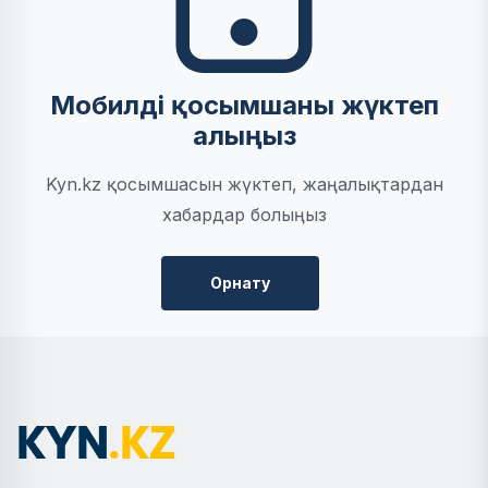
Мобилді қосымшаны жүктеп
алыңыз
Kyn.kz қосымшасын жүктеп, жаңалықтардан
хабардар болыңыз
Орнату