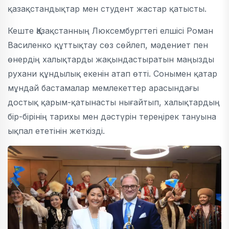
қазақстандықтар мен студент жастар қатысты.
Кеште Қазақстанның Люксембургтегі елшісі Роман
Василенко құттықтау сөз сөйлеп, мәдениет пен
өнердің халықтарды жақындастыратын маңызды
рухани құндылық екенін атап өтті. Сонымен қатар
мұндай бастамалар мемлекеттер арасындағы
достық қарым-қатынасты нығайтып, халықтардың
бір-бірінің тарихы мен дәстүрін тереңірек тануына
ықпал ететінін жеткізді.