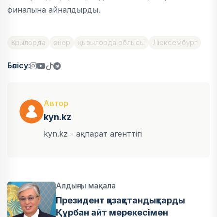
финалына айналдырды.
Қызылорда
өнер
қызылорда облысы
Люксембург
Бөлісу:
Автор
kyn.kz
kyn.kz - ақпарат агенттігі
Алдыңғы мақала
Президент қазақстандықтарды
Құрбан айт мерекесімен