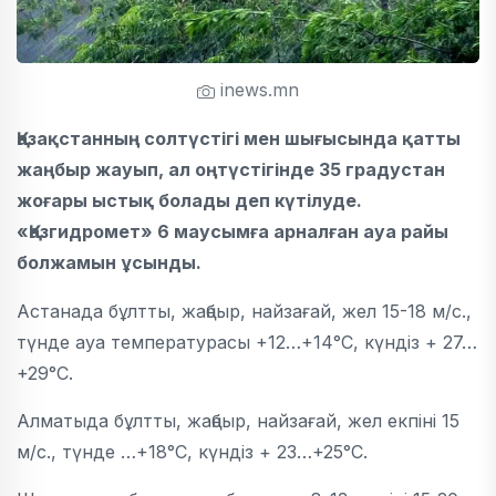
inews.mn
Қазақстанның солтүстігі мен шығысында қатты
жаңбыр жауып, ал оңтүстігінде 35 градустан
жоғары ыстық болады деп күтілуде.
«Қазгидромет» 6 маусымға арналған ауа райы
болжамын ұсынды.
Астанада бұлтты, жаңбыр, найзағай, жел 15-18 м/с.,
түнде ауа температурасы +12…+14°C, күндіз + 27…
+29°C.
Алматыда бұлтты, жаңбыр, найзағай, жел екпіні 15
м/с., түнде …+18°C, күндіз + 23…+25°C.