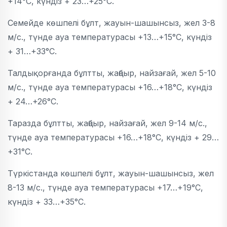
+14°C, күндіз + 23…+25°C.
Семейде көшпелі бұлт, жауын-шашынсыз, жел 3-8
м/с., түнде ауа температурасы +13…+15°C, күндіз
+ 31…+33°C.
Талдықорғанда бұлтты, жаңбыр, найзағай, жел 5-10
м/с., түнде ауа температурасы +16…+18°C, күндіз
+ 24…+26°C.
Таразда бұлтты, жаңбыр, найзағай, жел 9-14 м/с.,
түнде ауа температурасы +16…+18°C, күндіз + 29…
+31°C.
Түркістанда көшпелі бұлт, жауын-шашынсыз, жел
8-13 м/с., түнде ауа температурасы +17…+19°C,
күндіз + 33…+35°C.