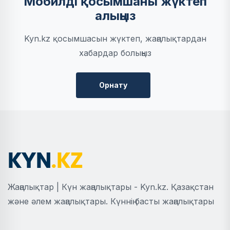
Мобилді қосымшаны жүктеп
алыңыз
Kyn.kz қосымшасын жүктеп, жаңалықтардан
хабардар болыңыз
Орнату
Жаңалықтар | Күн жаңалықтары - Kyn.kz. Қазақстан
және әлем жаңалықтары. Күннің басты жаңалықтары