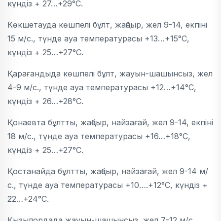
күндіз + 27…+29°C.
Көкшетауда көшпелі бұлт, жаңбыр, жел 9-14, екпіні
15 м/с., түнде ауа температурасы +13…+15°C,
күндіз + 25…+27°C.
Қарағандыда көшпелі бұлт, жауын-шашынсыз, жел
4-9 м/с., түнде ауа температурасы +12…+14°C,
күндіз + 26…+28°C.
Қонаевта бұлтты, жаңбыр, найзағай, жел 9-14, екпіні
18 м/с., түнде ауа температурасы +16…+18°C,
күндіз + 25…+27°C.
Қостанайда бұлтты, жаңбыр, найзағай, жел 9-14 м/
с., түнде ауа температурасы +10….+12°C, күндіз +
22…+24°C.
Қызылордада жауын-шашынсыз, жел 7-12 м/с.,