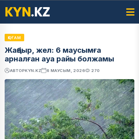
ҚОҒАМ
Жаңбыр, жел: 6 маусымға
арналған ауа райы болжамы
АВТОР
KYN.KZ
6 МАУСЫМ, 2026
270