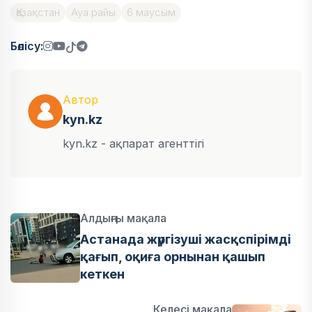
Қазақстан
Ауа райы
6 маусым
Бөлісу:
Автор
kyn.kz
kyn.kz - ақпарат агенттігі
Алдыңғы мақала
Астанада жүргізуші жасқспірімді
қағып, оқиға орнынан қашып
кеткен
Келесі мақала