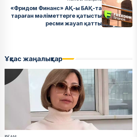
«Фридом Финанс» АҚ-ы БАҚ-та
тараған мәліметтерге қатысты
ресми жауап қатты
Ұқсас жаңалықтар
ҚОҒАМ