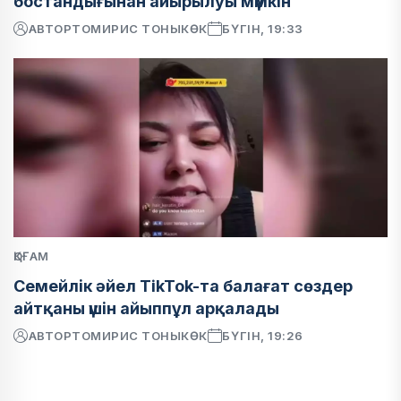
бостандығынан айырылуы мүмкін
АВТОР
ТОМИРИС ТОНЫКӨК
БҮГІН, 19:33
ҚОҒАМ
Семейлік әйел TikTok-та балағат сөздер
айтқаны үшін айыппұл арқалады
АВТОР
ТОМИРИС ТОНЫКӨК
БҮГІН, 19:26