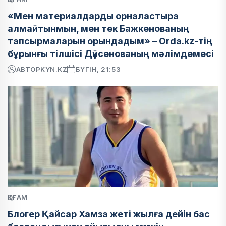
«Мен материалдарды орналастыра
алмайтынмын, мен тек Бажкенованың
тапсырмаларын орындадым» – Orda.kz-тің
бұрынғы тілшісі Дүйсенованың мәлімдемесі
АВТОР
KYN.KZ
БҮГІН, 21:53
ҚОҒАМ
Блогер Қайсар Хамза жеті жылға дейін бас