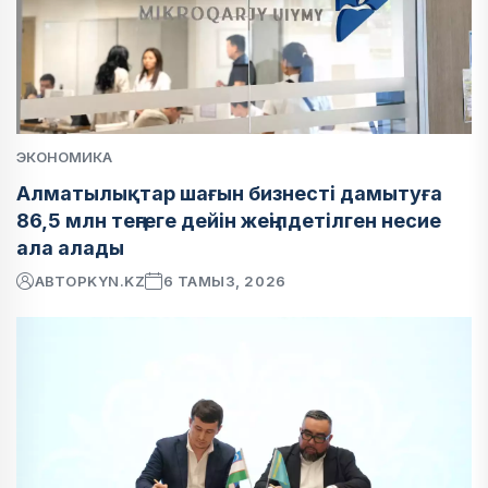
ЭКОНОМИКА
Алматылықтар шағын бизнесті дамытуға
86,5 млн теңгеге дейін жеңілдетілген несие
ала алады
АВТОР
KYN.KZ
6 ТАМЫЗ, 2026