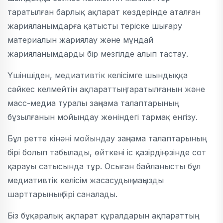
таратылған барлық ақпарат көздерінде аталған
жарияланымдарға қатысты теріске шығару
материалын жариялау және мұндай
жарияланымдарды бір мезгілде алып тастау.
Үшіншіден, медиативтік келісімге шындыққа
сәйкес келмейтін ақпараттың таратылғанын және
масс-медиа туралы заңнама талаптарының
бұзылғанын мойындау жөніндегі тармақ енгізу.
Бұл ретте кінәні мойындау заңнама талаптарының
бірі болып табылады, өйткені іс қазірдің өзінде сот
қарауы сатысында тұр. Осыған байланысты бұл
медиативтік келісім жасасудың маңызды
шарттарының бірі саналады.
Біз бұқаралық ақпарат құралдарын ақпараттың