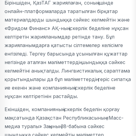
Біріншіден, ҚазТАГ жариялаған, соның ішінде
онлайн-платформаларда таратылған бірқатар
материалдарды шындыққа сәйкес келмейтін және
«Фридом Финанс» АҚ-ның іскерлік беделіне нұқсан
келтіретін жарияланымдар ретінде тану. Бұл
жарияланымдарға қатысты сілтемелер келісімге
енгізіледі. Тергеу барысында ұсынылған құжаттар
негізінде аталған мәліметтердің шындыққа сәйкес
келмейтіні анықталды. Лингвистикалық сараптама
қорытындылары да бұл мәліметтердің теріс сипатқа
ие екенін және компанияның іскерлік беделіне
нұқсан келтіретінін растайды.
Екіншіден, компанияның іскерлік беделін қорғау
мақсатында Қазақстан Республикасының «Масс-
медиа туралы» Заңының 38-бабына сәйкес
шындыққа сәйкес келмейтін мәліметтер