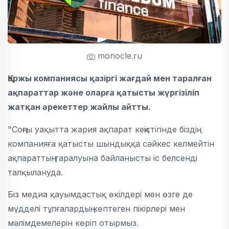
monocle.ru
Қаржы компаниясы қазіргі жағдай мен таралған
ақпараттар және оларға қатысты жүргізіліп
жатқан әрекеттер жайлы айтты.
"Соңғы уақытта жария ақпарат кеңістігінде біздің
компанияға қатысты шындыққа сәйкес келмейтін
ақпараттың таралуына байланысты іс белсенді
талқылануда.
Біз медиа қауымдастық өкілдері мен өзге де
мүдделі тұлғалардың көптеген пікірлері мен
мәлімдемелерін көріп отырмыз.