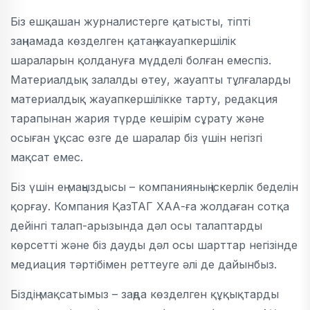
Біз ешқашан журналистерге қатысты, тіпті
заңнамада көзделген қатаң жауапкершілік
шараларын қолдануға мүдделі болған емеспіз.
Материалдық залалды өтеу, жауапты тұлғаларды
материалдық жауапкершілікке тарту, редакция
тарапынан жария түрде кешірім сұрату және
осыған ұқсас өзге де шаралар біз үшін негізгі
мақсат емес.
Біз үшін ең маңыздысы – компанияның іскерлік беделін
қорғау. Компания ҚазТАГ ХАА-ға жолдаған сотқа
дейінгі талап-арызында дәл осы талаптарды
көрсетті және біз дауды дәл осы шарттар негізінде
медиация тәртібімен реттеуге әлі де дайынбыз.
Біздің мақсатымыз – заңда көзделген құқықтарды