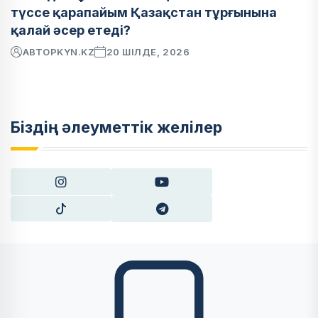
түссе қарапайым Қазақстан тұрғынына
қалай әсер етеді?
АВТОР
KYN.KZ
20 ШІЛДЕ, 2026
Біздің әлеуметтік желілер