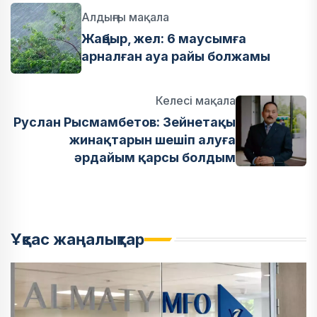
Алдыңғы мақала
Жаңбыр, жел: 6 маусымға
арналған ауа райы болжамы
Келесі мақала
Руслан Рысмамбетов: Зейнетақы
жинақтарын шешіп алуға
әрдайым қарсы болдым
Ұқсас жаңалықтар