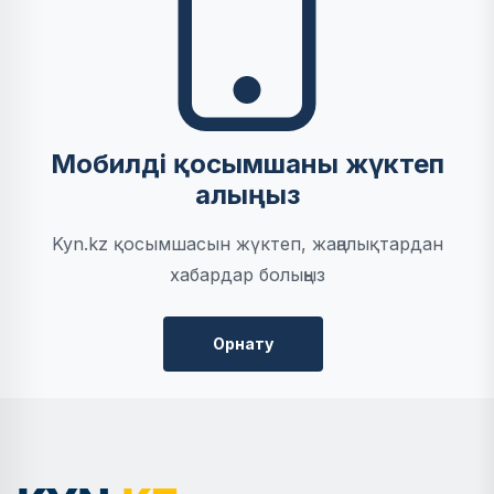
Мобилді қосымшаны жүктеп
алыңыз
Kyn.kz қосымшасын жүктеп, жаңалықтардан
хабардар болыңыз
Орнату