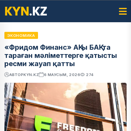
ЭКОНОМИКА
«Фридом Финанс» АҚ-ы БАҚ-та
тараған мәліметтерге қатысты
ресми жауап қатты
АВТОР
KYN.KZ
6 МАУСЫМ, 2026
274