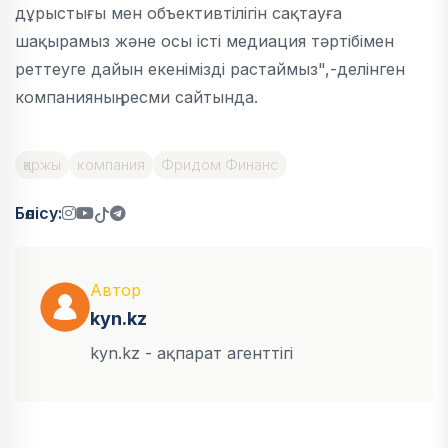
дұрыстығы мен объективтілігін сақтауға
шақырамыз және осы істі медиация тәртібімен
реттеуге дайын екенімізді растаймыз",-делінген
компанияның ресми сайтында.
қаржы
компания
Фридом Финанс
Бөлісу:
Автор
kyn.kz
kyn.kz - ақпарат агенттігі