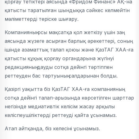
қорғау тетіктері аясында «Фридом Финанс» АҚ-на
қатысты таратылған шындыққа сәйкес келмейтін
мәліметтерді теріске шығару.
Компанияның осы мақсатқа қол жеткізу үшін заң
аясында жүзеге асырған барлық әрекеттері, соның
ішінде азаматтық талап қоюы және ҚазТАГ ХАА-ға
қатысты құқық қорғау органдарына жүгінуі
редакцияның дауды сотқа дейінгі тәртіппен
реттеуден бас тартуының салдарынан болды.
Қазіргі уақытта біз ҚазТАГ ХАА-ға компанияның
сотқа дейінгі талап-арызында көрсетілген шарттар
негізінде медиативтік келісім жасау арқылы
келіспеушіліктерді реттеуді қайта ұсынамыз.
Атап айтқанда, біз келесіні ұсынамыз.