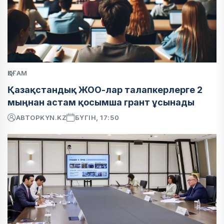
ҚОҒАМ
Қазақстандық ЖОО-лар талапкерлерге 2
мыңнан астам қосымша грант ұсынады
АВТОР
KYN.KZ
БҮГІН, 17:50