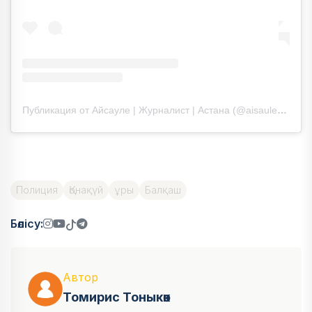
Публикация от Айсауле | Журналист | Астана (@aisaule_syezbek)
Полиция
Қонақүй
ұры
Балқаш
Бөлісу:
Автор
Томирис Тоныкөк