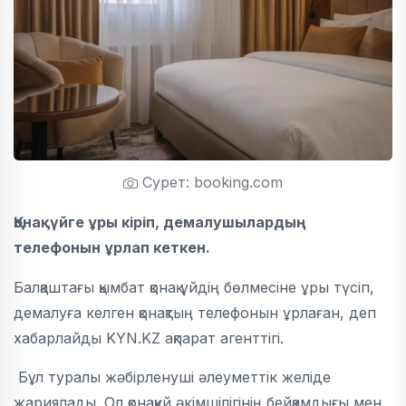
Сурет: booking.com
Қонақүйге ұры кіріп, демалушылардың
телефонын ұрлап кеткен.
Балқаштағы қымбат қонақ үйдің бөлмесіне ұры түсіп,
демалуға келген қонақтың телефонын ұрлаған, деп
хабарлайды KYN.KZ ақпарат агенттігі.
Бұл туралы жәбірленуші әлеуметтік желіде
жариялады. Ол қонақүй әкімшілігінің бейқамдығы мен