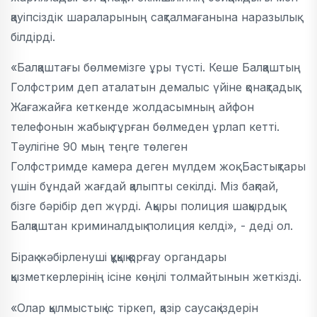
қауіпсіздік шараларының сақталмағанына наразылық
білдірді.
«Балқаштағы бөлмемізге ұры түсті. Кеше Балқаштың
Голфстрим деп аталатын демалыс үйіне қонақтадық.
Жағажайға кеткенде жолдасымның айфон
телефонын жабық тұрған бөлмеден ұрлап кетті.
Тәулігіне 90 мың теңге төлеген
Голфстримде камера деген мүлдем жоқ. Бастықтары
үшін бұндай жағдай қалыпты секілді. Міз бақпай,
бізге бәрібір деп жүрді. Ақыры полиция шақырдық.
Балқаштан криминалдық полиция келді», - деді ол.
Бірақ жәбірленуші құқық қорғау органдары
қызметкерлерінің ісіне көңілі толмайтынын жеткізді.
«Олар қылмыстық іс тіркеп, қазір саусақ іздерін