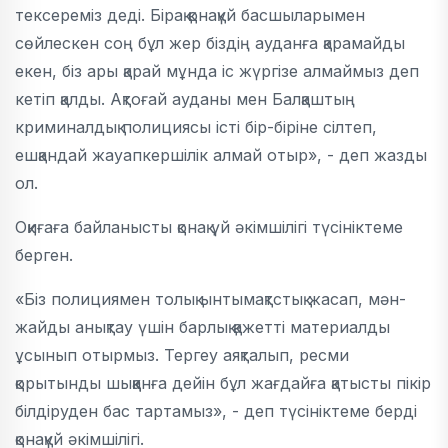
тексереміз деді. Бірақ қонақүй басшыларымен
сөйлескен соң бұл жер біздің ауданға қарамайды
екен, біз ары қарай мұнда іс жүргізе алмаймыз деп
кетіп қалды. Ақтоғай ауданы мен Балқаштың
криминалдық полициясы істі бір-біріне сілтеп,
ешқандай жауапкершілік алмай отыр», - деп жазды
ол.
Оқиғаға байланысты қонақ үй әкімшілігі түсініктеме
берген.
«Біз полициямен толық ынтымақтстық жасап, мән-
жайды анықтау үшін барлық қажетті материалды
ұсынып отырмыз. Тергеу аяқталып, ресми
қорытынды шыққанға дейін бұл жағдайға қатысты пікір
білдіруден бас тартамыз», - деп түсініктеме берді
қонақүй әкімшілігі.