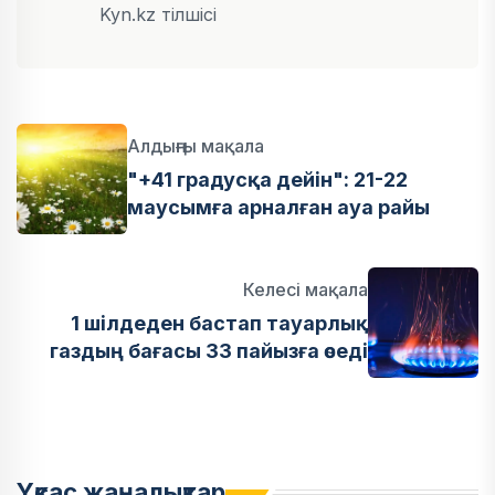
Kyn.kz тілшісі
Алдыңғы мақала
"+41 градусқа дейін": 21-22
маусымға арналған ауа райы
Келесі мақала
1 шілдеден бастап тауарлық
газдың бағасы 33 пайызға өседі
Ұқсас жаңалықтар