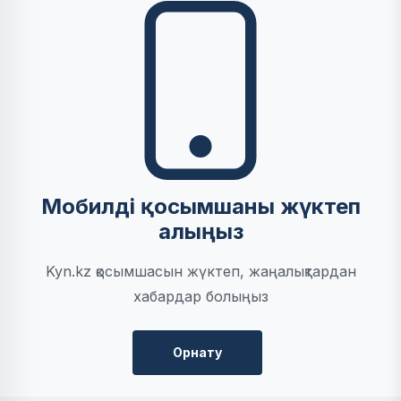
Мобилді қосымшаны жүктеп
алыңыз
Kyn.kz қосымшасын жүктеп, жаңалықтардан
хабардар болыңыз
Орнату