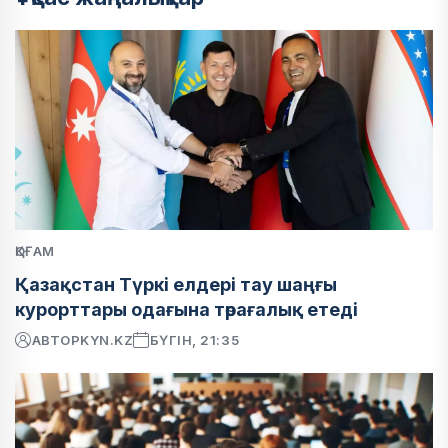
ҚОҒАМ
Қазақстан Түркі елдері тау шаңғы
курорттары одағына төрағалық етеді
АВТОР
KYN.KZ
БҮГІН, 21:35