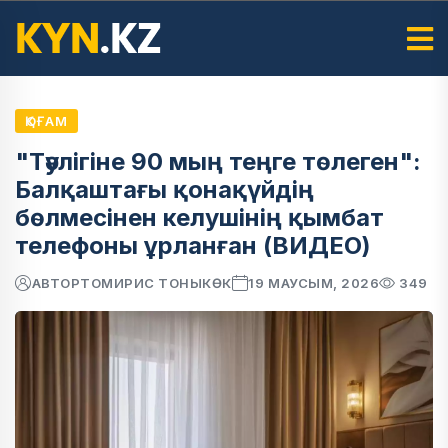
ҚОҒАМ
"Тәулігіне 90 мың теңге төлеген":
Балқаштағы қонақүйдің
бөлмесінен келушінің қымбат
телефоны ұрланған (ВИДЕО)
АВТОР
ТОМИРИС ТОНЫКӨК
19 МАУСЫМ, 2026
349