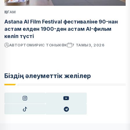
ҚОҒАМ
Astana AI Film Festival фестиваліне 90-нан
астам елден 1900-ден астам AI-фильм
келіп түсті
АВТОР
ТОМИРИС ТОНЫКӨК
7 ТАМЫЗ, 2026
Біздің әлеуметтік желілер