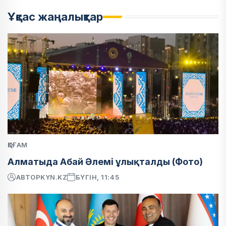
Ұқсас жаңалықтар
ҚОҒАМ
Алматыда Абай Әлемі ұлықталды (Фото)
АВТОР
KYN.KZ
БҮГІН, 11:45