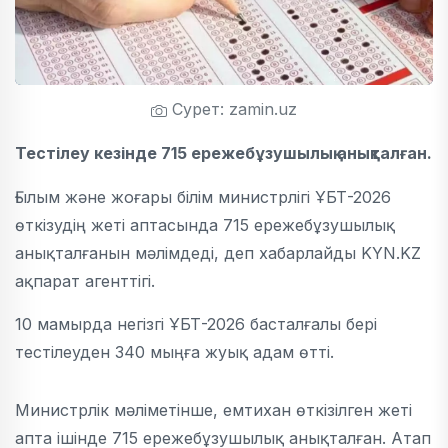
Сурет: zamin.uz
Тестілеу кезінде 715 ережебұзушылық анықталған.
Ғылым және жоғары білім министрлігі ҰБТ-2026
өткізудің жеті аптасында 715 ережебұзушылық
анықталғанын мәлімдеді, деп хабарлайды KYN.KZ
ақпарат агенттігі.
10 мамырда негізгі ҰБТ-2026 басталғалы бері
тестілеуден 340 мыңға жуық адам өтті.
Министрлік мәліметінше, емтихан өткізілген жеті
апта ішінде 715 ережебұзушылық анықталған. Атап