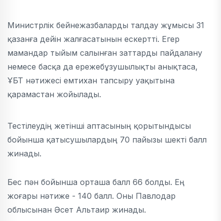
Министрлік бейнежазбаларды талдау жұмысы 31
қазанға дейін жалғасатынын ескертті. Егер
мамандар тыйым салынған заттарды пайдалану
немесе басқа да ережебұзушылықты анықтаса,
ҰБТ нәтижесі емтихан тапсыру уақытына
қарамастан жойылады.
Тестілеудің жетінші аптасының қорытындысы
бойынша қатысушылардың 70 пайызы шекті балл
жинады.
Бес пән бойынша орташа балл 66 болды. Ең
жоғары нәтиже - 140 балл. Оны Павлодар
облысынан Әсет Альтаир жинады.