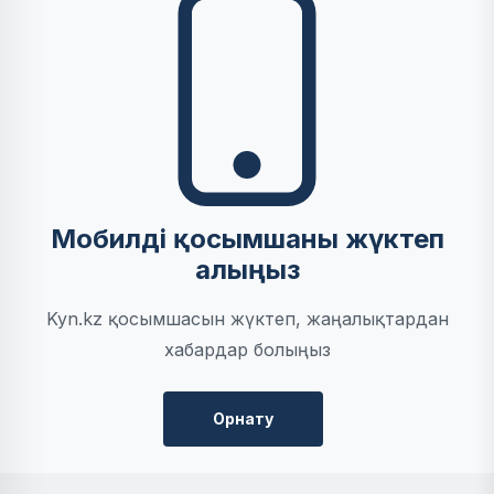
Мобилді қосымшаны жүктеп
алыңыз
Kyn.kz қосымшасын жүктеп, жаңалықтардан
хабардар болыңыз
Орнату