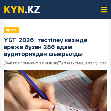
ҚОҒАМ
ҰБТ-2026: тестілеу кезінде
ереже бұзған 286 адам
аудиториядан шығарылды
АВТОР
ТОМИРИС ТОНЫКӨК
29 МАУСЫМ, 2026
234