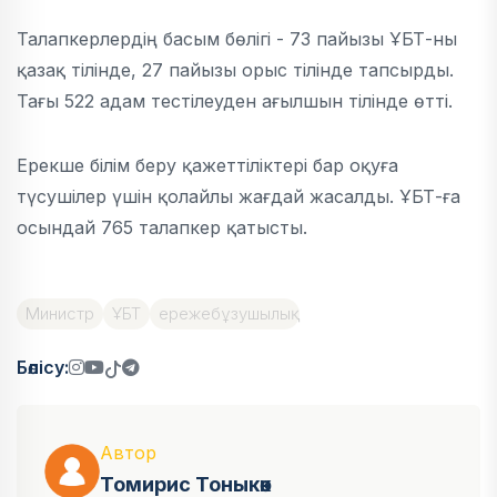
Талапкерлердің басым бөлігі - 73 пайызы ҰБТ-ны
қазақ тілінде, 27 пайызы орыс тілінде тапсырды.
Тағы 522 адам тестілеуден ағылшын тілінде өтті.
Ерекше білім беру қажеттіліктері бар оқуға
түсушілер үшін қолайлы жағдай жасалды. ҰБТ-ға
осындай 765 талапкер қатысты.
Министр
ҰБТ
ережебұзушылық
Бөлісу:
Автор
Томирис Тоныкөк