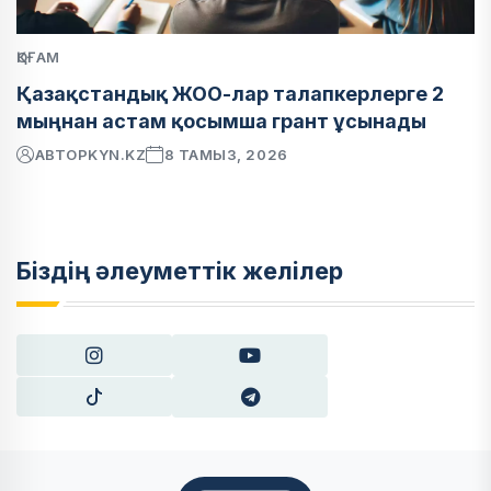
ҚОҒАМ
Қазақстандық ЖОО-лар талапкерлерге 2
мыңнан астам қосымша грант ұсынады
АВТОР
KYN.KZ
8 ТАМЫЗ, 2026
Біздің әлеуметтік желілер