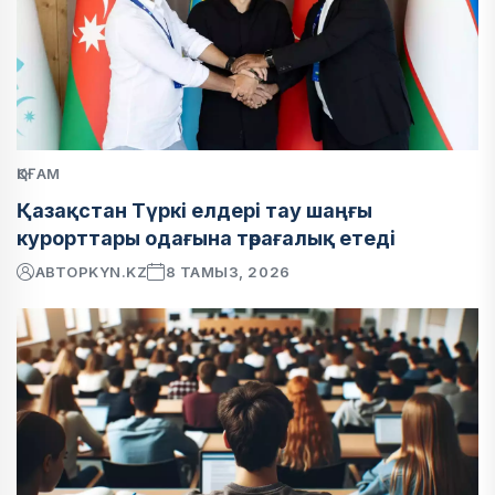
ҚОҒАМ
Қазақстан Түркі елдері тау шаңғы
курорттары одағына төрағалық етеді
АВТОР
KYN.KZ
8 ТАМЫЗ, 2026