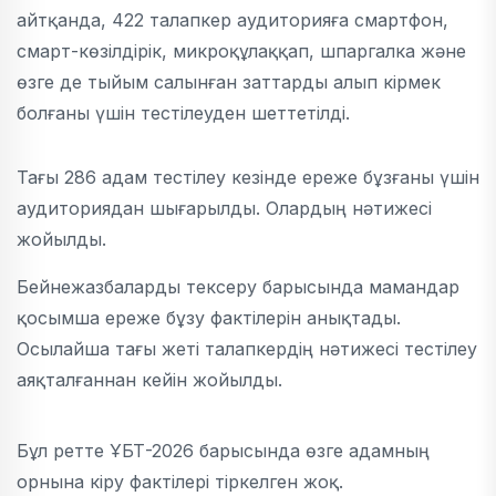
айтқанда, 422 талапкер аудиторияға смартфон,
смарт-көзілдірік, микроқұлаққап, шпаргалка және
өзге де тыйым салынған заттарды алып кірмек
болғаны үшін тестілеуден шеттетілді.
Тағы 286 адам тестілеу кезінде ереже бұзғаны үшін
аудиториядан шығарылды.
Олардың нәтижесі
жойылды.
Бейнежазбаларды тексеру барысында мамандар
қосымша ереже бұзу фактілерін анықтады.
Осылайша тағы жеті талапкердің нәтижесі тестілеу
аяқталғаннан кейін жойылды.
Бұл ретте ҰБТ-2026 барысында өзге адамның
орнына кіру фактілері тіркелген жоқ.