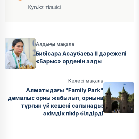
Kyn.kz тілшісі
Алдыңғы мақала
Бибісара Асаубаева II дәрежелі
«Барыс» орденін алды
Келесі мақала
Алматыдағы "Family Park"
демалыс орны жабылып, орнына
тұрғын үй кешені салынады:
әкімдік пікір білдірді