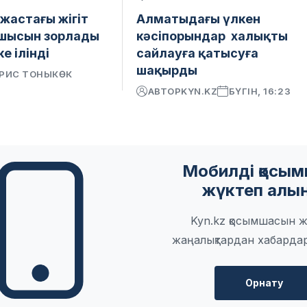
 жастағы жігіт
Алматыдағы үлкен
ушысын зорлады
кәсіпорындар халықты
е ілінді
сайлауға қатысуға
шақырды
РИС ТОНЫКӨК
АВТОР
KYN.KZ
БҮГІН, 16:23
Мобилді қосы
жүктеп алы
Kyn.kz қосымшасын ж
жаңалықтардан хабарда
Орнату