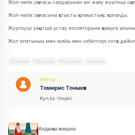
Жол-көлік оқиғасы салдарынан екі жаяу жүргінші оқи
Жол-көлік оқиғасына қатысты қылмыстық іс қозғалды.
Жүргізуші уақытша ұстау изоляторына қамауға алыны
Жол апатының мән-жайы мен себептері сотқа дейінг
Полиция
Павлодар
Жол апаты
автокөлік
Автор
Томирис Тоныкөк
Kyn.kz тілшісі
Алдыңғы мақала