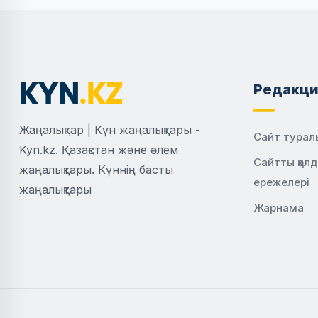
Редакци
Жаңалықтар | Күн жаңалықтары -
Сайт турал
Kyn.kz. Қазақстан және әлем
Сайтты қол
жаңалықтары. Күннің басты
ережелері
жаңалықтары
Жарнама