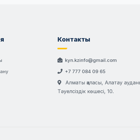
я
Контакты
ы
kyn.kzinfo@gmail.com
дану
+7 777 084 09 65
Алматы қаласы, Алатау аудан
Тәуелсіздік көшесі, 10.