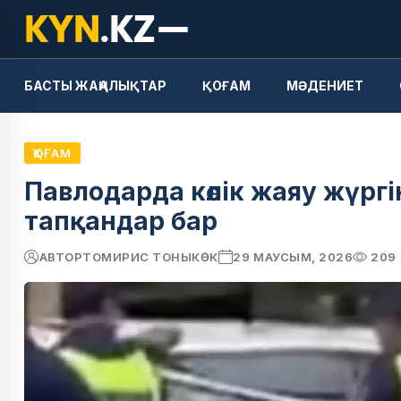
БАСТЫ ЖАҢАЛЫҚТАР
ҚОҒАМ
МӘДЕНИЕТ
ҚОҒАМ
Павлодарда көлік жаяу жүргі
тапқандар бар
АВТОР
ТОМИРИС ТОНЫКӨК
29 МАУСЫМ, 2026
209