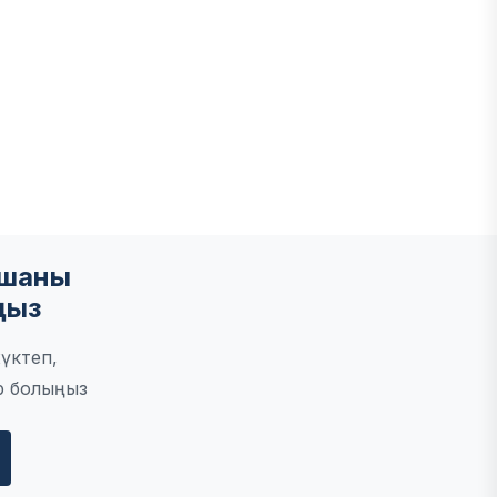
мшаны
ңыз
үктеп,
р болыңыз