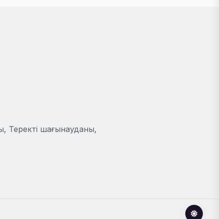
ы, Теректі шағынауданы,