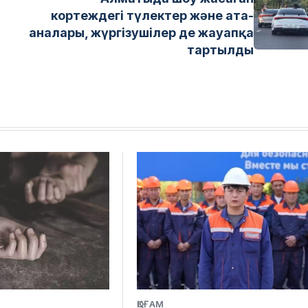
кортеждегі түлектер және ата-
аналары, жүргізушілер де жауапқа
тартылды
ҚОҒАМ