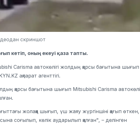
идеодан скриншот
ағып кетіп, оның екеуі қаза тапты.
ishi Carisma автокөлігі жолдың қарсы бағытына шығып
YN.KZ ақпарат агенттігі.
дың қарсы бағытына шығып Mitsubishi Carisma автокөлі
ылған.
ыттағы жолаққа шығып, үш жаяу жүргіншіні қағып өткен,
ына соғылып, көлік аударылып қалған", – делінген