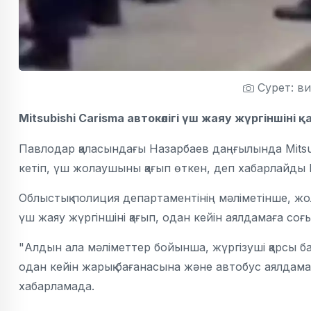
Сурет: в
Mitsubishi Carisma автокөлігі үш жаяу жүргіншіні қ
Павлодар қаласындағы Назарбаев даңғылында Mitsub
кетіп, үш жолаушыны қағып өткен, деп хабарлайды K
Облыстық полиция департаментінің мәліметінше, жол
үш жаяу жүргіншіні қағып, одан кейін аялдамаға соғ
"Алдын ала мәліметтер бойынша, жүргізуші қарсы бағ
одан кейін жарық бағанасына және автобус аялдамас
хабарламада.