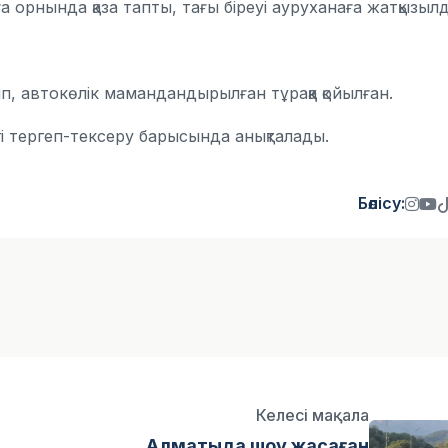
ға орнында қаза тапты, тағы біреуі ауруханаға жатқызыл
п, автокөлік мамандандырылған тұраққа қойылған.
і тергеп-тексеру барысында анықталады.
Бөлісу:
Келесі мақала
Алматыда шоу жасаған