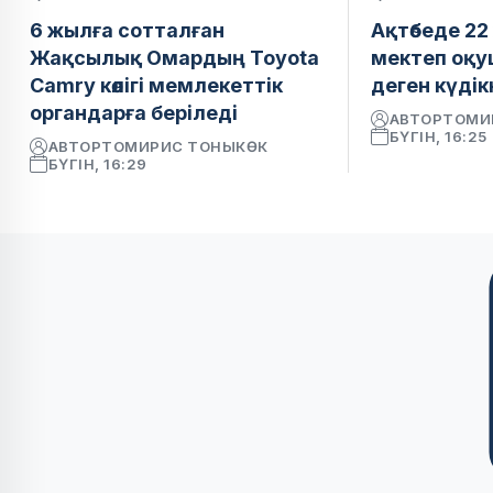
6 жылға сотталған
Ақтөбеде 22
Жақсылық Омардың Toyota
мектеп оқ
Camry көлігі мемлекеттік
деген күдікк
органдарға беріледі
АВТОР
ТОМИ
БҮГІН, 16:25
АВТОР
ТОМИРИС ТОНЫКӨК
БҮГІН, 16:29