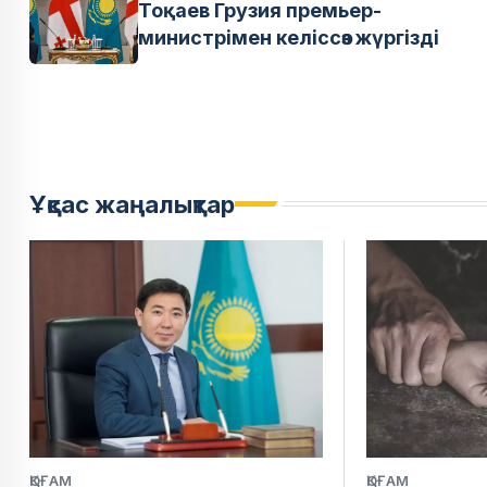
Тоқаев Грузия премьер-
министрімен келіссөз жүргізді
Ұқсас жаңалықтар
ҚОҒАМ
ҚОҒАМ