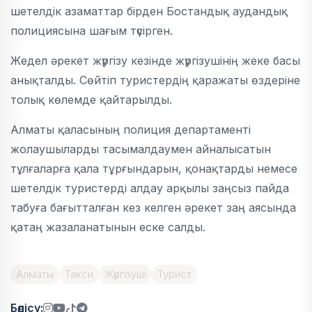
шетелдік азаматтар бірден Бостандық аудандық
полициясына шағым түсірген.
Жедел әрекет жүргізу кезінде жүргізушінің жеке басы
анықталды. Сөйтіп туристердің қаражаты өздеріне
толық көлемде қайтарылды.
Алматы қаласының полиция департаменті
жолаушыларды тасымалдаумен айналысатын
тұлғаларға қала тұрғындарын, қонақтарды немесе
шетелдік туристерді алдау арқылы заңсыз пайда
табуға бағытталған кез келген әрекет заң аясында
қатаң жазаланатынын еске салды.
Алматы
Такси
Жүргізуші
Турист
Бөлісу: