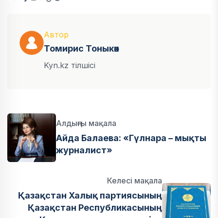
Автор
Томирис Тоныкөк
Kyn.kz тілшісі
Алдыңғы мақала
Айда Балаева: «Гүлнара – мықты
журналист»
Келесі мақала
Қазақстан Халық партиясының
Қазақстан Республикасының