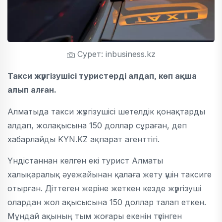
Сурет: inbusiness.kz
Такси жүргізушісі туристерді алдап, көп ақша
алып алған.
Алматыда такси жүргізушісі шетелдік қонақтарды
алдап, жолақысына 150 доллар сұраған, деп
хабарлайды KYN.KZ ақпарат агенттігі.
Үндістаннан келген екі турист Алматы
халықаралық әуежайынан қалаға жету үшін таксиге
отырған. Діттеген жеріне жеткен кезде жүргізуші
олардан жол ақысысына 150 доллар талап еткен.
Мұндай ақының тым жоғары екенін түсінген