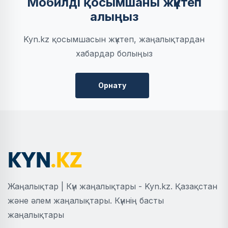
Мобилді қосымшаны жүктеп
алыңыз
Kyn.kz қосымшасын жүктеп, жаңалықтардан
хабардар болыңыз
Орнату
Жаңалықтар | Күн жаңалықтары - Kyn.kz. Қазақстан
және әлем жаңалықтары. Күннің басты
жаңалықтары