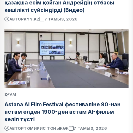
қазақша есім қойған Андрейдің отбасы
көпшілікті сүйсіндірді (Видео)
АВТОР
KYN.KZ
7 ТАМЫЗ, 2026
ҚОҒАМ
Astana AI Film Festival фестиваліне 90-нан
астам елден 1900-ден астам AI-фильм
келіп түсті
АВТОР
ТОМИРИС ТОНЫКӨК
7 ТАМЫЗ, 2026