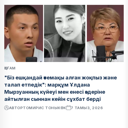
ҚОҒАМ
"Біз ешқандай өтемақы алған жоқпыз және
талап етпедік": марқұм Ұлдана
Мырзуанның күйеуі мен енесі өздеріне
айтылған сыннан кейін сұхбат берді
АВТОР
ТОМИРИС ТОНЫКӨК
7 ТАМЫЗ, 2026