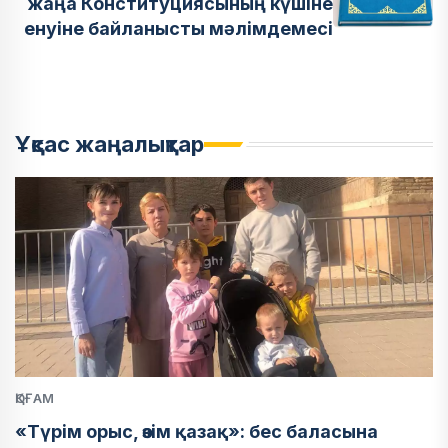
жаңа Конституциясының күшіне
енуіне байланысты мәлімдемесі
Ұқсас жаңалықтар
ҚОҒАМ
«Түрім орыс, өзім қазақ»: бес баласына