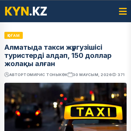
ҚОҒАМ
Алматыда такси жүргузішісі
туристерді алдап, 150 доллар
жолақы алған
АВТОР
ТОМИРИС ТОНЫКӨК
30 МАУСЫМ, 2026
371