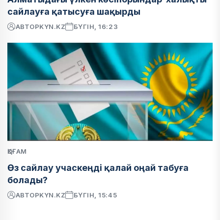
сайлауға қатысуға шақырды
АВТОР
KYN.KZ
БҮГІН, 16:23
ҚОҒАМ
Өз сайлау учаскеңді қалай оңай табуға
болады?
АВТОР
KYN.KZ
БҮГІН, 15:45