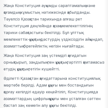
Жаңа Конституция ауқымды сараптамалық және
қоғамдық жұмыстың нәтижесінде қабылданды.
Тәуелсіз Қазақстан тарихында алғаш рет
Конституция деңгейінде қазақ мемлекеттілігінің
тарихи сабақтастығы бекітілді. Бұл ұлттық
мемлекеттік-құқықтық дәстүрдің үздіксіздігін айқындап,
азаматтық бірегейліктің негізін нығайтады.
Жаңа Конституция заң үстемдігі қағидатын
орнықтырып, заңдылық пен құқықтық тәртіпті қамтамасыз
етудің құқықтық тетігін күшейтті.
Әділетті Қазақстан қағидаттарына конституциялық
мәртебе берілді. Адам құқығы мен бостандығын
қорғау кепілдігі едәуір кеңейтіліп, Конституцияда
азаматтардың цифрлық құқығы мен ұсталған сәттен
бастап заң көмегін алу құқығы бекітілді.