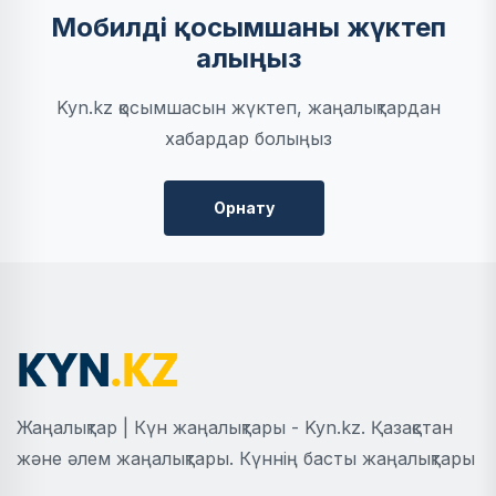
Мобилді қосымшаны жүктеп
алыңыз
Kyn.kz қосымшасын жүктеп, жаңалықтардан
хабардар болыңыз
Орнату
Жаңалықтар | Күн жаңалықтары - Kyn.kz. Қазақстан
және әлем жаңалықтары. Күннің басты жаңалықтары