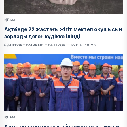
ҚОҒАМ
Ақтөбеде 22 жастағы жігіт мектеп оқушысын
зорлады деген күдікке ілінді
АВТОР
ТОМИРИС ТОНЫКӨК
БҮГІН, 16:25
ҚОҒАМ
Алматыдағы үлкен кәсіпорындар халықты