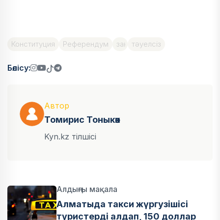
Конституция
Референдум
заң
тәуелсіз
Бөлісу:
Автор
Томирис Тоныкөк
Kyn.kz тілшісі
Алдыңғы мақала
Алматыда такси жүргузішісі
туристерді алдап, 150 доллар