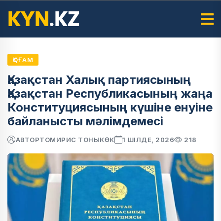
ҚОҒАМ
Қазақстан Халық партиясының
Қазақстан Республикасының жаңа
Конституциясының күшіне енуіне
байланысты мәлімдемесі
АВТОР
ТОМИРИС ТОНЫКӨК
1 ШІЛДЕ, 2026
218