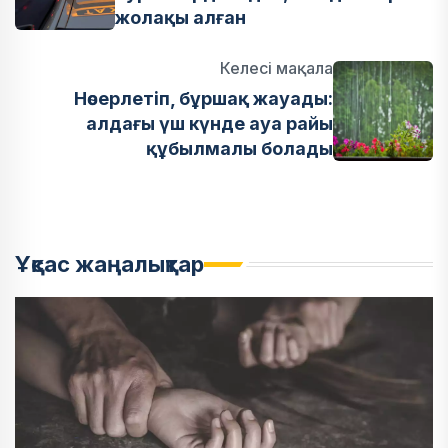
жолақы алған
Келесі мақала
Нөсерлетіп, бұршақ жауады:
алдағы үш күнде ауа райы
құбылмалы болады
Ұқсас жаңалықтар