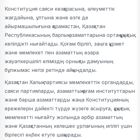
Конституция саяси көзқарасына, әлеуметтік
жағдайына, ұлтына және өзге де
айырмашылығына қарамастан, Қазақстан
Республикасының барлық азаматтарына ортақ құқықтық
кепілдікті нығайтады. Қоғам бірлігі, заңға құрмет
және мемлекет пен азаматтың өзара
жауапкершілігі еліміздің орнықты дамуының
бұлжымас негізі ретінде айқындалды.
Қазақстан Халық партиясы мемлекеттік органдарды,
саяси партияларды, азаматтық қоғам институттарын
және барша азаматтарды жаңа Конституцияның
ережелерін дәйекті түрде жүзеге асыруға, құқықтық
мемлекетті нығайту жолында әрбір азаматтың
және Қазақстанның келешек ұрпағының игілігі үшін
бірлесіп еңбек етуге шақырады.