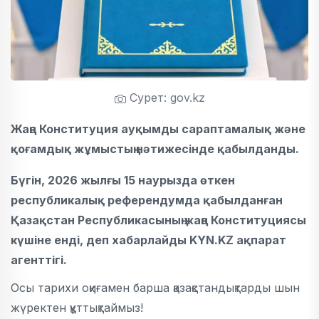
Сурет: gov.kz
Жаңа Конституция ауқымды сараптамалық және
қоғамдық жұмыстың нәтижесінде қабылданды.
Бүгін, 2026 жылғы 15 наурызда өткен
республикалық референдумда қабылданған
Қазақстан Республикасының жаңа Конституциясы
күшіне енді
, деп хабарлайды
KYN.KZ
ақпарат
агенттігі.
Осы тарихи оқиғамен барша қазақстандықтарды шын
жүректен құттықтаймыз!