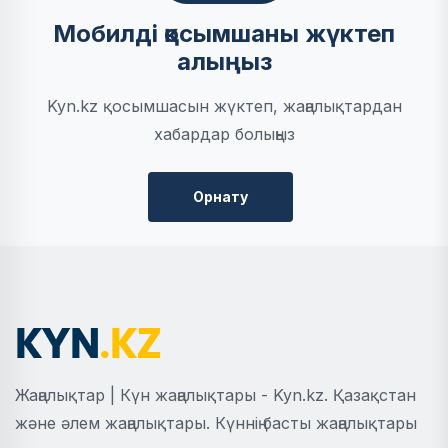
Мобилді қосымшаны жүктеп
алыңыз
Kyn.kz қосымшасын жүктеп, жаңалықтардан
хабардар болыңыз
Орнату
Жаңалықтар | Күн жаңалықтары - Kyn.kz. Қазақстан
және әлем жаңалықтары. Күннің басты жаңалықтары