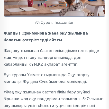
Сурет: hss.center
Жұлдыз Сүлейменова жаңа оқу жылында
болатын өзгерістерді айтты.
Жаңа оқу жылынан бастап еліміздің мектептерінде
жаңа міндетті оқу пәндері енгізіледі, деп
хабарлайды KYN.KZ ақпарат агенттігі.
Бұл туралы Үкімет отырысында Оқу-ағарту
министрі Жұлдыз Сүлейменова мәлімдеді.
«Жаңа оқу жылынан бастап білім беру жүйесі
бірнеше жаңа оқу пәндерімен толығады. 5-7-сынып
оқушылары үшін «Конституция негіздері» пәні