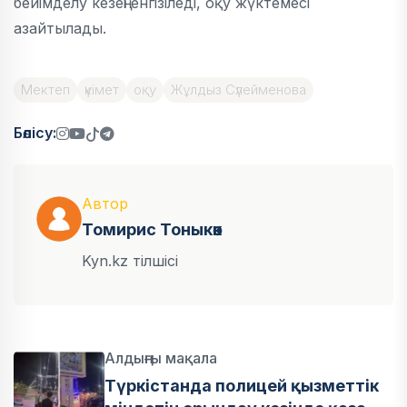
бейімделу кезеңі енгізіледі, оқу жүктемесі
азайтылады.
Мектеп
үкімет
оқу
Жұлдыз Сүлейменова
Бөлісу:
Автор
Томирис Тоныкөк
Kyn.kz тілшісі
Алдыңғы мақала
Түркістанда полицей қызметтік