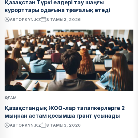
Қазақстан Түркі елдері тау шаңғы
курорттары одағына төрағалық етеді
АВТОР
KYN.KZ
8 ТАМЫЗ, 2026
ҚОҒАМ
Қазақстандық ЖОО-лар талапкерлерге 2
мыңнан астам қосымша грант ұсынады
АВТОР
KYN.KZ
8 ТАМЫЗ, 2026