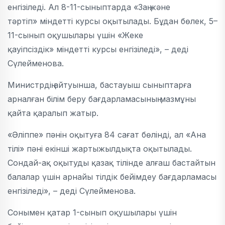
енгізіледі. Ал 8-11-сыныптарда «Заң және
тәртіп» міндетті курсы оқытылады. Бұдан бөлек, 5–
11-сынып оқушылары үшін «Жеке
қауіпсіздік» міндетті курсы енгізіледі», – деді
Сүлейменова.
Министрдің айтуынша, бастауыш сыныптарға
арналған білім беру бағдарламасының мазмұны
қайта қаралып жатыр.
«Әліппе» пәнін оқытуға 84 сағат бөлінді, ал «Ана
тілі» пәні екінші жартыжылдықта оқытылады.
Сондай-ақ оқытуды қазақ тілінде алғаш бастайтын
балалар үшін арнайы тілдік бейімдеу бағдарламасы
енгізіледі», – деді Сүлейменова.
Сонымен қатар 1-сынып оқушылары үшін