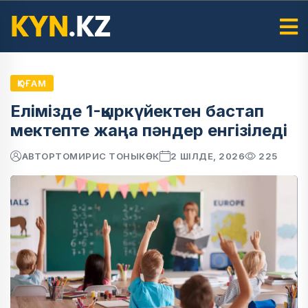
ҚОҒАМ
Елімізде 1-қыркүйектен бастап
мектепте жаңа пәндер енгізіледі
АВТОР
ТОМИРИС ТОНЫКӨК
2 ШІЛДЕ, 2026
225