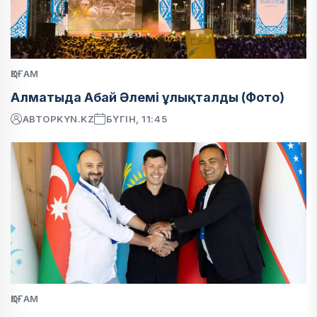
ҚОҒАМ
Алматыда Абай Әлемі ұлықталды (Фото)
АВТОР
KYN.KZ
БҮГІН, 11:45
ҚОҒАМ