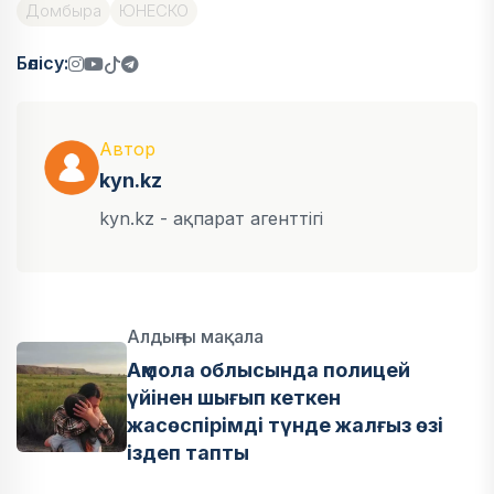
Домбыра
ЮНЕСКО
Бөлісу:
Автор
kyn.kz
kyn.kz - ақпарат агенттігі
Алдыңғы мақала
Ақмола облысында полицей
үйінен шығып кеткен
жасөспірімді түнде жалғыз өзі
іздеп тапты