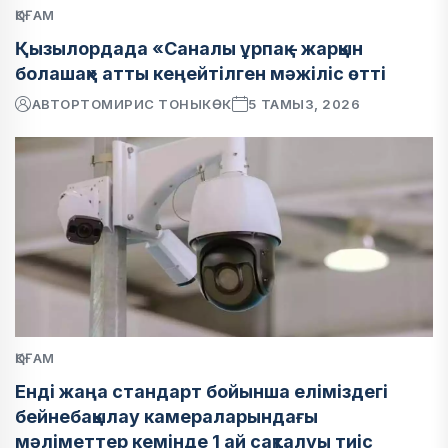
ҚОҒАМ
Қызылордада «Саналы ұрпақ – жарқын
болашақ» атты кеңейтілген мәжіліс өтті
АВТОР
ТОМИРИС ТОНЫКӨК
5 ТАМЫЗ, 2026
ҚОҒАМ
Енді жаңа стандарт бойынша еліміздегі
бейнебақылау камераларындағы
мәліметтер кемінде 1 ай сақталуы тиіс