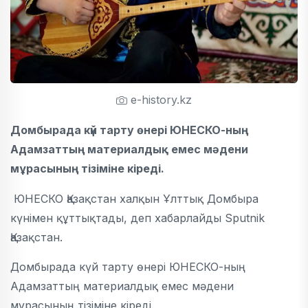
e-history.kz
Домбырада күй тарту өнері ЮНЕСКО-ның
Адамзаттың материалдық емес мәдени
мұрасының тізіміне кіреді.
ЮНЕСКО Қазақстан халқын Ұлттық Домбыра
күнімен құттықтады, деп хабарлайды Sputnik
Қазақстан.
Домбырада күй тарту өнері ЮНЕСКО-ның
Адамзаттың материалдық емес мәдени
мұрасының тізіміне кіреді.