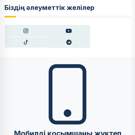
Біздің әлеуметтік желілер
Мобилді қосымшаны жүктеп