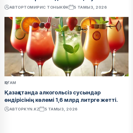
АВТОР
ТОМИРИС ТОНЫКӨК
5 ТАМЫЗ, 2026
ҚОҒАМ
Қазақстанда алкогольсіз сусындар
өндірісінің көлемі 1,6 млрд литрге жетті.
АВТОР
KYN.KZ
5 ТАМЫЗ, 2026