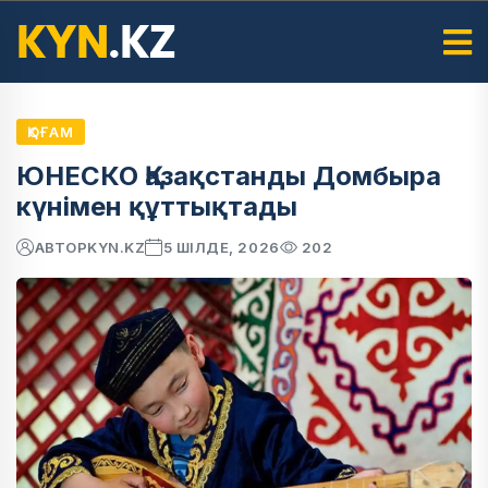
ҚОҒАМ
ЮНЕСКО Қазақстанды Домбыра
күнімен құттықтады
АВТОР
KYN.KZ
5 ШІЛДЕ, 2026
202