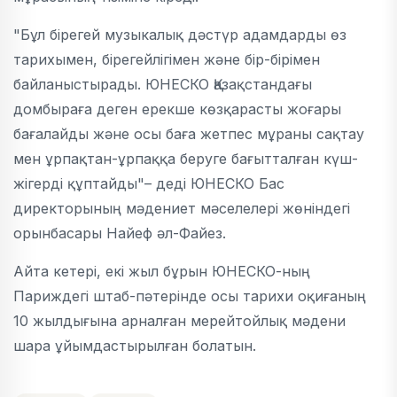
"Бұл бірегей музыкалық дәстүр адамдарды өз
тарихымен, бірегейлігімен және бір-бірімен
байланыстырады. ЮНЕСКО Қазақстандағы
домбыраға деген ерекше көзқарасты жоғары
бағалайды және осы баға жетпес мұраны сақтау
мен ұрпақтан-ұрпаққа беруге бағытталған күш-
жігерді құптайды"– деді ЮНЕСКО Бас
директорының мәдениет мәселелері жөніндегі
орынбасары Найеф әл-Файез.
Айта кетері, екі жыл бұрын ЮНЕСКО-ның
Париждегі штаб-пәтерінде осы тарихи оқиғаның
10 жылдығына арналған мерейтойлық мәдени
шара ұйымдастырылған болатын.