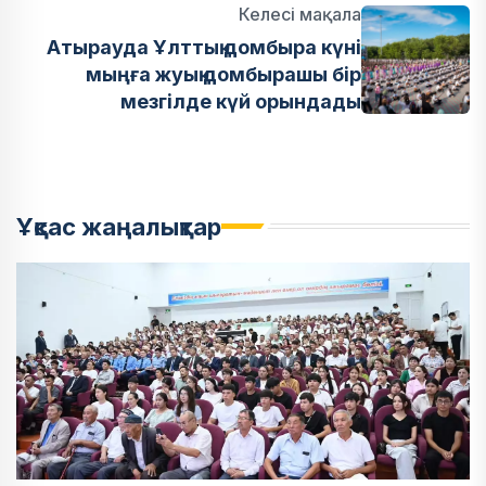
Келесі мақала
Атырауда Ұлттық домбыра күні
мыңға жуық домбырашы бір
мезгілде күй орындады
Ұқсас жаңалықтар